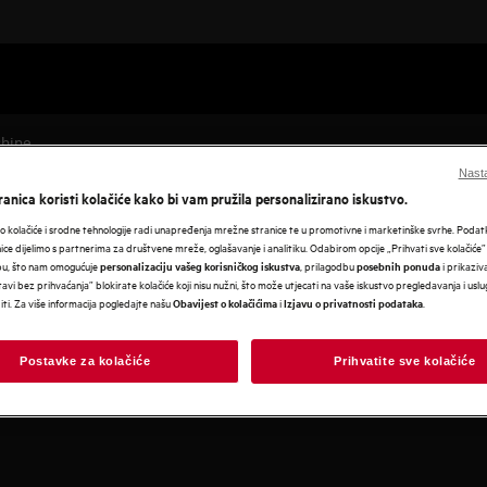
hine
Nasta
anica koristi kolačiće kako bi vam pružila personalizirano iskustvo.
 kolačiće i srodne tehnologije radi unapređenja mrežne stranice te u promotivne i marketinške svrhe. Poda
nice dijelimo s partnerima za društvene mreže, oglašavanje i analitiku. Odabirom opcije „Prihvati sve kolačiće”
bu, što nam omogućuje
, prilagodbu
i prikaziva
personalizaciju vašeg korisničkog iskustva
posebnih ponuda
avi bez prihvaćanja” blokirate kolačiće koji nisu nužni, što može utjecati na vaše iskustvo pregledavanja i usl
i. Za više informacija pogledajte našu
i
.
Obavijest o kolačićima
Izjavu o privatnosti podataka
Postavke za kolačiće
Prihvatite sve kolačiće