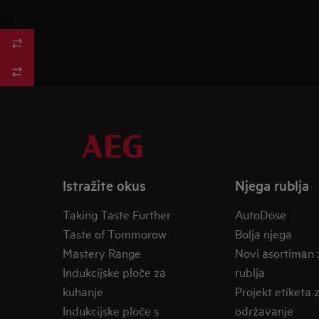
/
3
Istražite okus
Njega rublja
Taking Taste Further
AutoDose
Taste of Tommorow
Bolja njega
Mastery Range
Novi asortiman 
Indukcijske ploče za
rublja
kuhanje
Projekt etiketa 
Indukcijske ploče s
održavanje