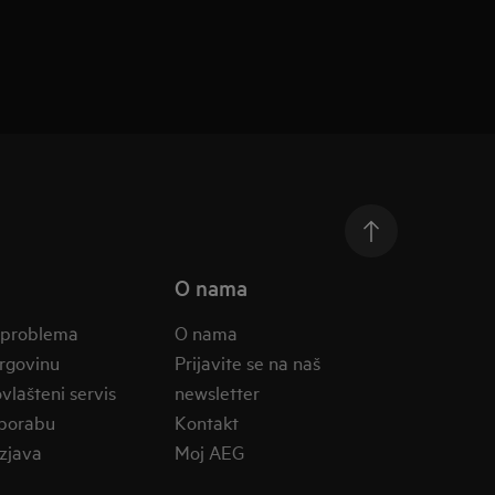
O nama
 problema
O nama
trgovinu
Prijavite se na naš
vlašteni servis
newsletter
porabu
Kontakt
zjava
Moj AEG