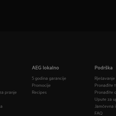
AEG lokalno
Podrška
5 godina garancije
Rješavanje
Promocije
Pronađite 
za pranje
Recipes
Pronađite o
Upute za u
za
Jamčevna i
FAQ