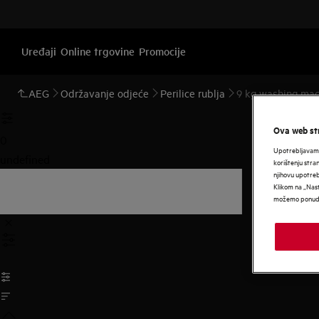
Uređaji
Online trgovine
Promocije
AEG
Održavanje odjeće
Perilice rublja
9 kg washing mac
Ova web str
0
Upotrebljavamo
undefined
korištenju stra
njihovu upotre
Klikom na „Nast
možemo ponudit