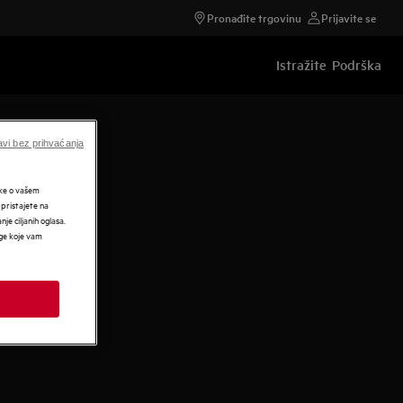
Pronađite trgovinu
Prijavite se
Istražite
Podrška
vi bez prihvaćanja
tke o vašem
 pristajete na
nje ciljanih oglasa.
uge koje vam