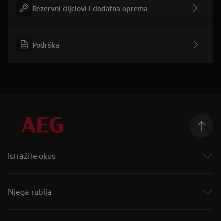
Rezervni dijelovi i dodatna oprema
Podrška
Istražite okus
Taking Taste Further
Taste of Tommorow
Njega rublja
Mastery Range
Indukcijske ploče za kuhanje
AutoDose
Indukcijske ploče s ugrađenom napom