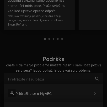
dodatnu svježinu, samo dodajte naš
aromatični miris pare. Pruža svježinu
kao kod upravo oprane odjeće.
*Vanjsko testiranje pokazuje neutralizaciju
neugodnog mirisa dima cigareta pri ciklusu
Steam Refresh.
Podrška
Znate li da manje probleme možete riješiti i sami, bez poziva
servisera? Ispod potražite opis vašeg problema.
Upišite za pretraživanje članaka podrške
Pridružite se u MyAEG