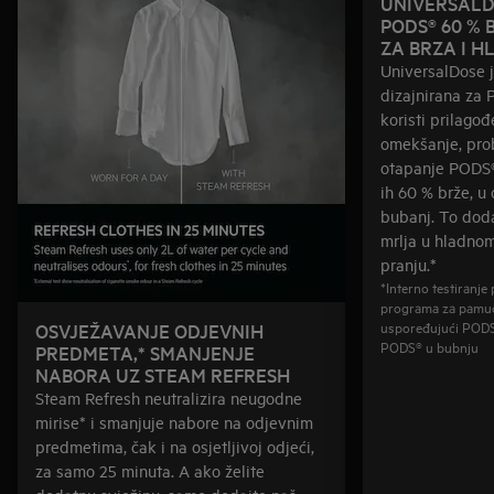
UNIVERSALD
PODS® 60 % 
ZA BRZA I 
UniversalDose j
dizajnirana za
koristi prilago
omekšanje, prob
otapanje PODS®-
ih 60 % brže, u
bubanj. To doda
mrlja u hladno
pranju.*
*Interno testiranj
programa za pamuč
uspoređujući PODS®
OSVJEŽAVANJE ODJEVNIH
PODS® u bubnju
PREDMETA,* SMANJENJE
NABORA UZ STEAM REFRESH
Steam Refresh neutralizira neugodne
mirise* i smanjuje nabore na odjevnim
predmetima, čak i na osjetljivoj odjeći,
za samo 25 minuta. A ako želite