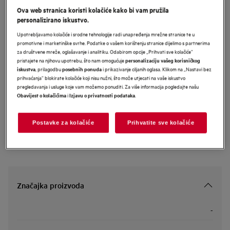
Ova web stranica koristi kolačiće kako bi vam pružila
LFR73944SVE
personalizirano iskustvo.
AEG 7000 Series perilica rublja
kapaciteta 9 kg i 1400 okretaja
Upotrebljavamo kolačiće i srodne tehnologije radi unapređenja mrežne stranice te u
promotivne i marketinške svrhe. Podatke o vašem korištenju stranice dijelimo s partnerima
za društvene mreže, oglašavanje i analitiku. Odabirom opcije „Prihvati sve kolačiće”
pristajete na njihovu upotrebu, što nam omogućuje
personalizaciju vašeg korisničkog
, prilagodbu
i prikazivanje ciljanih oglasa. Klikom na „Nastavi bez
iskustva
posebnih ponuda
Informacijski list proizvoda
prihvaćanja” blokirate kolačiće koji nisu nužni, što može utjecati na vaše iskustvo
pregledavanja i usluge koje vam možemo ponuditi. Za više informacija pogledajte našu
i
.
Obavijest o kolačićima
Izjavu o privatnosti podataka
Sigurnosne upute i sigurnosna upozorenja prema EU regulativi
2023/988 navedeni su u poglavljima 1 i 2 korisničkog priručnika.
Za sigurno korištenje proizvoda pročitajte cijeli korisnički
Postavke za kolačiće
Prihvatite sve kolačiće
priručnik.
Značajka proizvoda
-