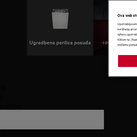
Ova web str
Upotrebljavamo
korištenju stra
njihovu upotre
Klikom na „Nast
Ugradbena perilica posuđa
Pomoć pri odab
možemo ponudit
0
undefined