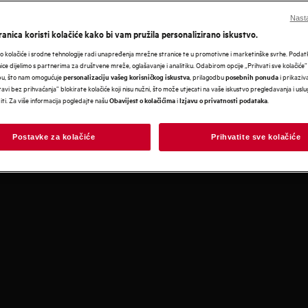
Nasta
anica koristi kolačiće kako bi vam pružila personalizirano iskustvo.
 kolačiće i srodne tehnologije radi unapređenja mrežne stranice te u promotivne i marketinške svrhe. Poda
nice dijelimo s partnerima za društvene mreže, oglašavanje i analitiku. Odabirom opcije „Prihvati sve kolačiće”
bu, što nam omogućuje
, prilagodbu
i prikaziva
personalizaciju vašeg korisničkog iskustva
posebnih ponuda
avi bez prihvaćanja” blokirate kolačiće koji nisu nužni, što može utjecati na vaše iskustvo pregledavanja i usl
iru
i. Za više informacija pogledajte našu
i
.
Obavijest o kolačićima
Izjavu o privatnosti podataka
Postavke za kolačiće
Prihvatite sve kolačiće