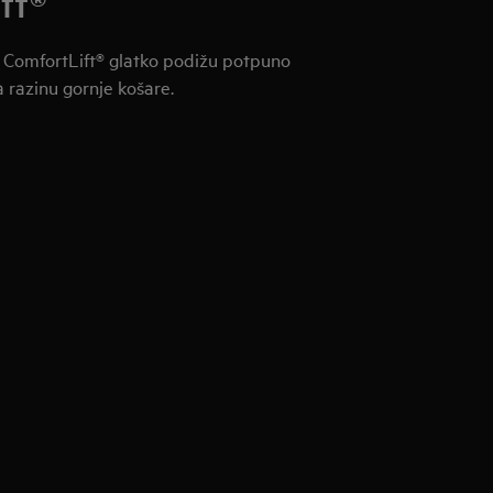
ft®
 ComfortLift® glatko podižu potpuno
 razinu gornje košare.