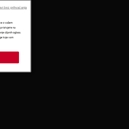
vi bez prihvaćanja
tke o vašem
 pristajete na
nje ciljanih oglasa.
uge koje vam