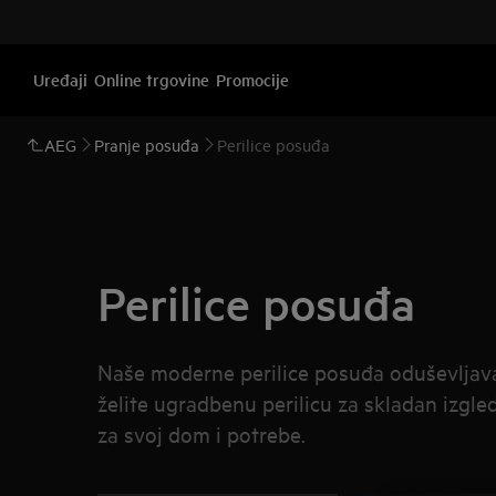
Uređaji
Online trgovine
Promocije
AEG
Pranje posuđa
Perilice posuđa
Perilice posuđa
Naše moderne perilice posuđa oduševljava
želite ugradbenu perilicu za skladan izgle
za svoj dom i potrebe.