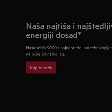
Naša najtiša i najštedlji
energiji dosad*
Naša serija 9000 s najnaprednijom tehnologijom
najbolje od najboljeg.
Kupite sada