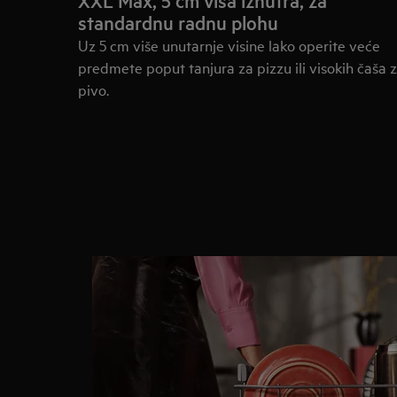
XXL Max, 5 cm viša iznutra, za
standardnu radnu plohu
Uz 5 cm više unutarnje visine lako operite veće
predmete poput tanjura za pizzu ili visokih čaša 
pivo.