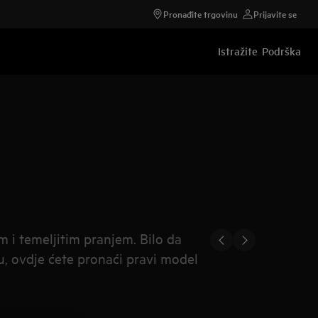
Pronađite trgovinu
Prijavite se
Istražite
Podrška
 i temeljitim pranjem. Bilo da
ju, ovdje ćete pronaći pravi model