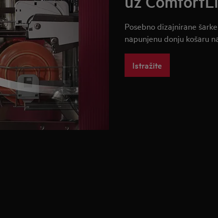
uz ComfortLi
Posebno dizajnirane šarke
napunjenu donju košaru na
Istražite