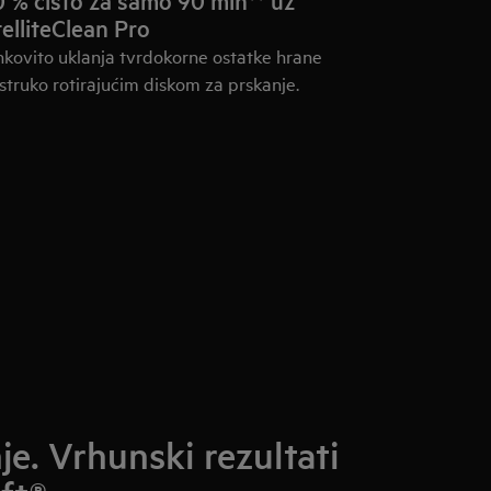
 % čisto za samo 90 min** uz
elliteClean Pro
nkovito uklanja tvrdokorne ostatke hrane
struko rotirajućim diskom za prskanje.
e. Vrhunski rezultati