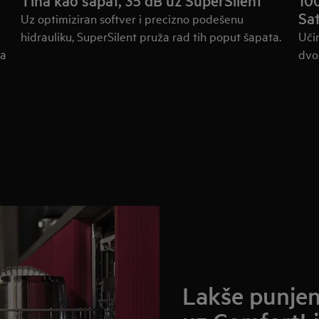
Tiha kao šapat, 35 dB uz SuperSilent
100
Sat
Uz optimiziran softver i precizno podešenu
hidrauliku, SuperSilent pruža rad tih poput šapata.
Uči
za
dvo
Lakše punjenj