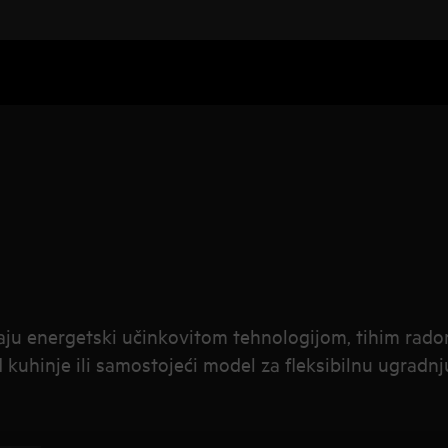
ju energetski učinkovitom tehnologijom, tihim radom
d kuhinje ili samostojeći model za fleksibilnu ugradn