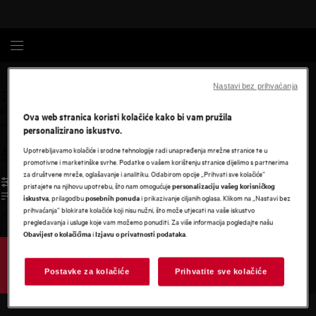
Hlađenje
Wine Appliances
Nastavi bez prihvaćanja
0
Ova web stranica koristi kolačiće kako bi vam pružila
undefined
personalizirano iskustvo.
Upotrebljavamo kolačiće i srodne tehnologije radi unapređenja mrežne stranice te u
promotivne i marketinške svrhe. Podatke o vašem korištenju stranice dijelimo s partnerima
za društvene mreže, oglašavanje i analitiku. Odabirom opcije „Prihvati sve kolačiće”
pristajete na njihovu upotrebu, što nam omogućuje
personalizaciju vašeg korisničkog
, prilagodbu
i prikazivanje ciljanih oglasa. Klikom na „Nastavi bez
iskustva
posebnih ponuda
prihvaćanja” blokirate kolačiće koji nisu nužni, što može utjecati na vaše iskustvo
pregledavanja i usluge koje vam možemo ponuditi. Za više informacija pogledajte našu
/
3
i
.
Obavijest o kolačićima
Izjavu o privatnosti podataka
Postavke za kolačiće
Prihvatite sve kolačiće