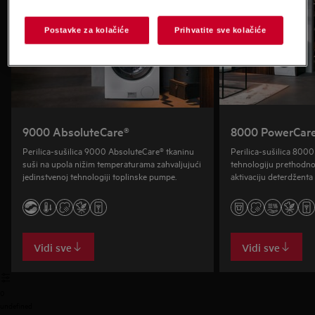
Postavke za kolačiće
Prihvatite sve kolačiće
9000 AbsoluteCare®
8000 PowerCar
Perilica-sušilica 9000 AbsoluteCare® tkaninu
Perilica-sušilica 800
suši na upola nižim temperaturama zahvaljujući
tehnologiju prethodno
jedinstvenoj tehnologiji toplinske pumpe.
aktivaciju deterdženta
pranja i na 30°C, za m
Vidi sve
Vidi sve
0
undefined