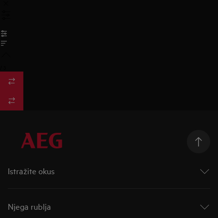
/
3
Istražite okus
Taking Taste Further
Taste of Tommorow
Njega rublja
Mastery Range