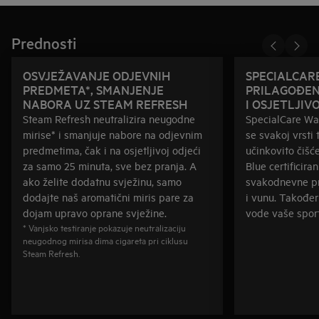
Prednosti
OSVJEŽAVANJE ODJEVNIH
SPECIALCAR
PREDMETA*, SMANJENJE
PRILAGOĐEN
NABORA UZ STEAM REFRESH
I OSJETLJIV
Steam Refresh neutralizira neugodne
SpecialCare Wa
mirise* i smanjuje nabore na odjevnim
se svakoj vrsti 
predmetima, čak i na osjetljivoj odjeći
učinkovito čišć
za samo 25 minuta, sve bez pranja. A
Blue certificiran
ako želite dodatnu svježinu, samo
svakodnevne pre
dodajte naš aromatični miris pare za
i vunu. Također
dojam upravo oprane svježine.
vode vaše spor
* Vanjsko testiranje pokazuje neutralizaciju
neugodnog mirisa dima cigareta pri ciklusu
Steam Refresh.