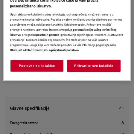
personalizirano iskustvo.
LWR73864O
AEG 7000 Series perilica - sušilica
Upotrebljavamo kolačiće i srodne tehnologije radi unapređenja mrežne stranice te u
promotivne i marketinške svrhe. Podatke o vašem korištenju stranice dijelimo s partnerima
8/5.0
za društvene mreže, oglašavanje i analitiku. Odabirom opcije „Prihvati sve kolačiće”
pristajete na njihovu upotrebu, što nam omogućuje
personalizaciju vašeg korisničkog
, prilagodbu
i prikazivanje ciljanih oglasa. Klikom na „Nastavi bez
iskustva
posebnih ponuda
prihvaćanja” blokirate kolačiće koji nisu nužni, što može utjecati na vaše iskustvo
Informacijski list proizvoda
pregledavanja i usluge koje vam možemo ponuditi. Za više informacija pogledajte našu
i
.
Obavijest o kolačićima
Izjavu o privatnosti podataka
Sigurnosne upute i sigurnosna upozorenja prema EU regulativi
2023/988 navedeni su u poglavljima 1 i 2 korisničkog priručnika.
Postavke za kolačiće
Prihvatite sve kolačiće
Za sigurno korištenje proizvoda pročitajte cijeli korisnički
priručnik.
Glavne specifikacije
A
Energetski razred