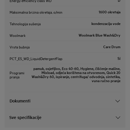
D
Energy efficiency class WD
1600 okretaja
Maksimalna brzina okretaja, o/min
kondenzacija vode
Tehnologija sušenja
Woolmark Blue Wash&Dry
Woolmark
Care Drum
Vrsta bubnja
Sí
PCT_ES_WD_LiquidDetergentFlap
pamuk, osjetljivo, Eco 40-60, Hygiene, čišćenje mašine,
Mixload, odjeća korištena na otvorenom, Quick 20
Programi
Wash&Dry 60, ispiranje, centrifuga/ odvodnja, sintetika,
pranja
vuna ručno pranje
Dokumenti
Sve specifikacije