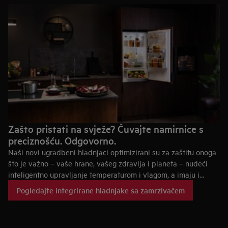
Zašto pristati na svježe? Čuvajte namirnice s
preciznošću. Odgovorno.
Naši novi ugradbeni hladnjaci optimizirani su za zaštitu onoga
što je važno – vaše hrane, vašeg zdravlja i planeta – nudeći
inteligentno upravljanje temperaturom i vlagom, a imaju i
posebne okoline za različitu hranu u odvojenim pretincima.
Pogledajte integrirane hladnjake sa zamrzivačem