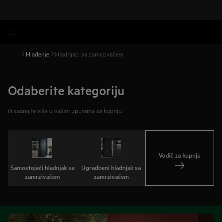
Hlađenje
Hladnjaci sa zamrzivačem
Odaberite kategoriju
ili saznajte više u našim uputama za kupnju.
Vodič za kupnju
Samostojeći hladnjak sa
Ugradbeni hladnjak sa
zamrzivačem
zamrzivačem