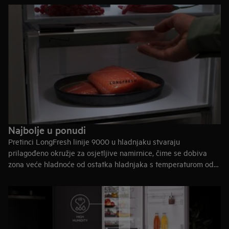
Najbolje u ponudi
Pretinci LongFresh linije 9000 u hladnjaku stvaraju
prilagođeno okružje za osjetljive namirnice, čime se dobiva
zona veće hladnoće od ostatka hladnjaka s temperaturom od
0°C, savršeno za očuvanje kvalitete mesa, ribe ili bilo koje
druge svježe namirnice.