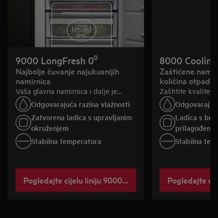
9000 LongFresh 0⁰
8000 Cooling
Najbolje čuvanje najukusnijih
Zaštićene namir
namirnica
količina otpada
Vaša glavna namirnica i dalje je
Zaštitite kvalitet
bogata okusima zbog čuvanja u
pohranom na stabi
Odgovarajuća razina vlažnosti​
Odgovarajuća
odvojenim pretincima koji stvaraju
idealnom vlažnost
Zatvorena ladica s upravljanim
Ladica s brt
posebne uvjete čak i za najosjetljivije
kutku hladnjaka. S
okruženjem
prilagođene 
namirnice.​
nehrđajućeg čelik
Stabilna temperatura​
Stabilna tem
premium izgled. Uč
hlađenje stabilizi
brzo i učinkovito
otvaranja vrata, š
Pogledajte cijelu liniju 9000 LongFresh
redukciji bačene 