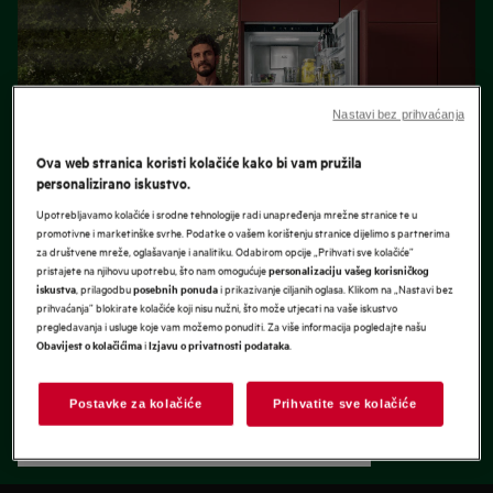
Nastavi bez prihvaćanja
Ova web stranica koristi kolačiće kako bi vam pružila
personalizirano iskustvo.
Upotrebljavamo kolačiće i srodne tehnologije radi unapređenja mrežne stranice te u
promotivne i marketinške svrhe. Podatke o vašem korištenju stranice dijelimo s partnerima
za društvene mreže, oglašavanje i analitiku. Odabirom opcije „Prihvati sve kolačiće”
pristajete na njihovu upotrebu, što nam omogućuje
personalizaciju vašeg korisničkog
, prilagodbu
i prikazivanje ciljanih oglasa. Klikom na „Nastavi bez
iskustva
posebnih ponuda
prihvaćanja” blokirate kolačiće koji nisu nužni, što može utjecati na vaše iskustvo
pregledavanja i usluge koje vam možemo ponuditi. Za više informacija pogledajte našu
Naši najučinkovitiji hladnjaci sa zamrzivačem
i
.
Obavijest o kolačićima
Izjavu o privatnosti podataka
Hladnjaci linije ECOLINE naši su energetski najučinkovitiji
modeli. Odlikuju se i jedinstvenom unutrašnjošću od
Postavke za kolačiće
Prihvatite sve kolačiće
reciklirane plastike i korisničkim sučeljem koje vas svojim
savjetima vodi do odabira energetski učinkovitijih postavki,
Otkrijte EcoLine hladnjake sa zamrzivačem
smanjujući pritom bacanje namirnica.*