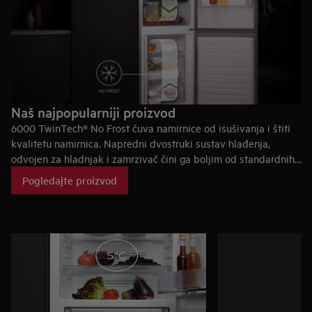
Naš najpopularniji proizvod
6000 TwinTech® No Frost čuva namirnice od isušivanja i štiti
kvalitetu namirnica. Napredni dvostruki sustav hlađenja,
odvojen za hladnjak i zamrzivač čini ga boljim od standardnih
sustava protiv nakupljanja leda. Bez nakupljanja leda u
Pogledajte proizvod
zamrzivaču.