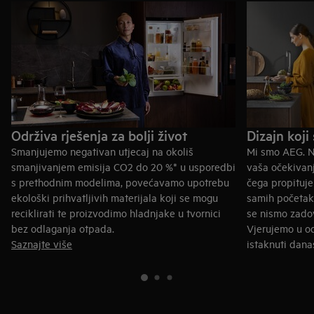
Održiva rješenja za bolji život
Dizajn koji 
Smanjujemo negativan utjecaj na okoliš
Mi smo AEG. Na
smanjivanjem emisija CO2 do 20 %* u usporedbi
vaša očekivan
s prethodnim modelima, povećavamo upotrebu
čega propituj
ekološki prihvatljivih materijala koji se mogu
samih početaka
reciklirati te proizvodimo hladnjake u tvornici
se nismo zadov
bez odlaganja otpada.
Vjerujemo u od
Saznajte više
istaknuti danas
* Učinak CO2 s obzirom na materijale, proces i
upotrebu. Energetski učinak u usporedbi s
početnom energetskom klasom F prema procjeni
Università Politecnica delle Marche.