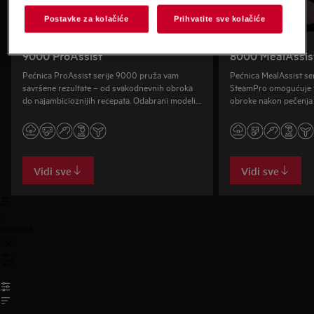
Postavke za kolačiće
Prihvatite sve kolačiće
9000 ProAssist
8000 MealAssis
Pećnica ProAssist serije 9000 pruža vam
Pećnica MealAssist s
savršene rezultate – od svakodnevnih obroka
SteamPro omogućuje va
do najambicioznijih recepata. Odabrani modeli
obroke nakon pečenja i
dolaze s programima za paru SteamPro.
možete doživjeti u res
Vidi sve
Vidi sve
0
undefined