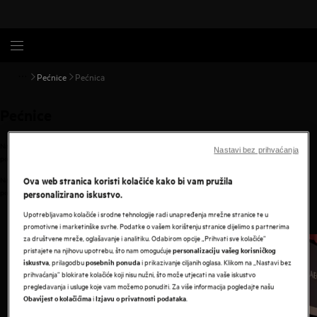
Pećnice
Pećnica
Pećnice
Naš asortiman pećnica uključuje pećnice na vrući zrak i pećnice na paru, dizajnirane za lakše
Nastavi bez prihvaćanja
postizanje željenih i pouzdanih rezultata te ukusnih i zdravih obroka.
Ova web stranica koristi kolačiće kako bi vam pružila
Naš asortiman pećnica uključuje pećnice na vrući zrak i pećnice na paru, dizajnirane za lakše
postizanje željenih i pouzdanih rezultata te ukusnih i zdravih obroka.
personalizirano iskustvo.
Upotrebljavamo kolačiće i srodne tehnologije radi unapređenja mrežne stranice te u
0
od
5
promotivne i marketinške svrhe. Podatke o vašem korištenju stranice dijelimo s partnerima
za društvene mreže, oglašavanje i analitiku. Odabirom opcije „Prihvati sve kolačiće”
pristajete na njihovu upotrebu, što nam omogućuje
personalizaciju vašeg korisničkog
, prilagodbu
i prikazivanje ciljanih oglasa. Klikom na „Nastavi bez
iskustva
posebnih ponuda
prihvaćanja” blokirate kolačiće koji nisu nužni, što može utjecati na vaše iskustvo
pregledavanja i usluge koje vam možemo ponuditi. Za više informacija pogledajte našu
i
.
Obavijest o kolačićima
Izjavu o privatnosti podataka