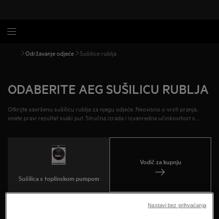
Održavanje odjeće
Sušilice rublja
ODABERITE AEG SUŠILICU RUBLJA
Otkrijte savršenu sušilicu rublja za njegu odjeće. Neovisno o vrsti pranja,
imate pravi rezultat svaki put. Stručna izrada i izvanredna učinkovitost s
velikom ili malom količinom rublja. Upravljajte pomicanjem i temperaturom
integriranom sušilicom rublja.
Vodič za kupnju
Sušilica s toplinskom pumpom
Nastavi bez prihvaćanja