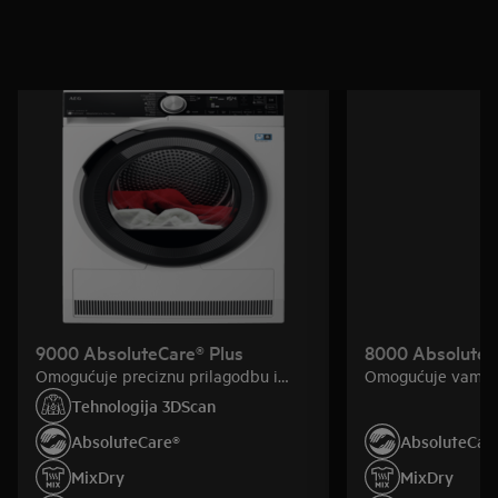
9000 AbsoluteCare® Plus
8000 AbsoluteC
Omogućuje preciznu prilagodbu i
Omogućuje vam is
upravljanje procesom brige o odjeći.
odjeće zahvaljuju
Tehnologija 3DScan
osmišljenim znač
AbsoluteCare®
AbsoluteCar
zajedno s vama.
MixDry
MixDry