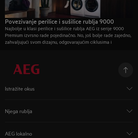
Povezivanje perilice i sušilice rublja 9000
Najbolje u klasi perilice i sušilice rublja AEG iz serije 9000
Premium izvrsno rade pojedinačno. No, još bolje rade zajedno,
zahvaljujući svom dizajnu, odgovarajućim ciklusima i
zajedničkoj aplikaciji za pametne telefone. Kad ih povežete,
mogu vam pružiti u potpunosti integriranu uslugu pranja i
sušenja rublja za manje od tri sata, bez razvrstavanja rublja.
Kupite perilicu rublja iz serije 9000
Kupite sušilicu rublja iz serije 9000
Istražite okus
Taking Taste Further
Taste of Tommorow
Njega rublja
Mastery Range
Indukcijske ploče za kuhanje
AutoDose
Indukcijske ploče s ugrađenom napom
Bolja njega
AEG lokalno
Parne pećnice
Novi asortiman za pranje rublja