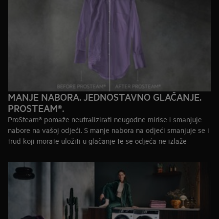
MANJE NABORA. JEDNOSTAVNO GLAČANJE.
PROSTEAM®.
ProSteam® pomaže neutralizirati neugodne mirise i smanjuje
nabore na vašoj odjeći. S manje nabora na odjeći smanjuje se i
trud koji morate uložiti u glačanje te se odjeća ne izlaže
nepotrebnom stresu. Uz ProSteam® odjeća traje dulje.
Saznajte više