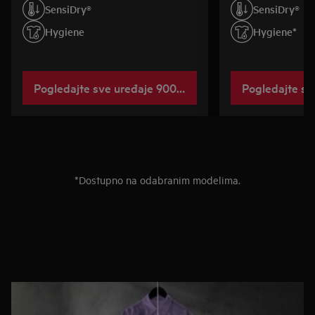
SensiDry®
SensiDry®
Hygiene
Hygiene*
Pogledajte sve uređaje 9000 AbsoluteCare® Plus
*Dostupno na odabranim modelima.