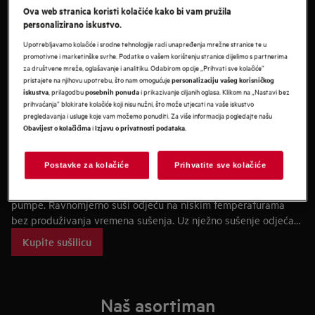
Ova web stranica koristi kolačiće kako bi vam pružila
personalizirano iskustvo.
Upotrebljavamo kolačiće i srodne tehnologije radi unapređenja mrežne stranice te u
promotivne i marketinške svrhe. Podatke o vašem korištenju stranice dijelimo s partnerima
za društvene mreže, oglašavanje i analitiku. Odabirom opcije „Prihvati sve kolačiće”
pristajete na njihovu upotrebu, što nam omogućuje
personalizaciju vašeg korisničkog
, prilagodbu
i prikazivanje ciljanih oglasa. Klikom na „Nastavi bez
iskustva
posebnih ponuda
prihvaćanja” blokirate kolačiće koji nisu nužni, što može utjecati na vaše iskustvo
pregledavanja i usluge koje vam možemo ponuditi. Za više informacija pogledajte našu
i
.
Obavijest o kolačićima
Izjavu o privatnosti podataka
Postavke za kolačiće
Prihvatite sve kolačiće
Naš najpopularniji proizvod
Sušilica rublja 7000 SensiDry® rabi tehnologiju toplinske
pumpe. Ravnomjerno suši odjeću na niskim temperaturama
bez produživanja vremena sušenja. Uz nježno sušenje odjeća
nikad nije izložena nepotrebnoj toplini što je čini
Kupite sušilicu
dugovječnijom.
Naš asortiman