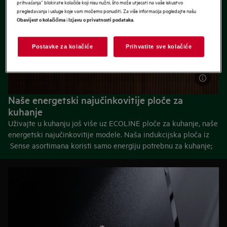
prihvaćanja” blokirate kolačiće koji nisu nužni, što može utjecati na vaše iskustvo
pregledavanja i usluge koje vam možemo ponuditi. Za više informacija pogledajte našu
i
.
Obavijest o kolačićima
Izjavu o privatnosti podataka
Postavke za kolačiće
Prihvatite sve kolačiće
Naše energetski najučinkovitije ploče za
kuhanje
Uživajte u kuhanju još više uz ECOLINE ploče za kuhanje, naše
energetski najučinkovitije modele. Naša indukcijska ploča iz
Sense asortimana koristi samo energiju potrebnu za kuhanje;
sve naše ploče s napom dolaze s energetskom ocjenom A+, a
naše plinske ploče s vertikalnim plamenicima štede do 20%
energije.*
Otkrijte EcoLine ploče za kuhanje