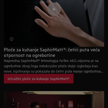
Ploče za kuhanje SaphirMatt®: četiri puta veća
otpornost na ogrebotine
Napredna SaphirMatt® tehnologija tvrtke AEG otporna je na
ogrebotine zbog čega indukcijske ploče dulje izgledaju kao
nove. Ispitivanja su pokazala do četiri puta manje ogrebotina
od lonaca i posuda u usporedbi sa standardnim staklenim
Istražite ploče za kuhanje SaphirMatt®
pločama za kuhanje.*