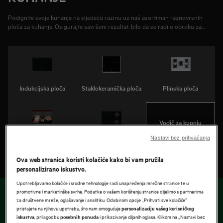
Podignite svoje kuhanje na sljedeću razinu uz naš asortiman raznovrsnih
ploča za kuhanje. Osigurajte savršeni rezultat, bilo da se radi o obroku za
dvoje ili večeru za prijatelje. Preuzmite kontrolu nad okusima i preciznije
pripremajte hranu.
Indukcijska ploča
Staklokeramička ploča
Plinska ploča
Vodič za kupnju
indukcijskih ploča
Indukcijska ploča s
Nastavi bez prihvaćanja
Kombinirana ploča
integriranom napom
Ova web stranica koristi kolačiće kako bi vam pružila
personalizirano iskustvo.
Upotrebljavamo kolačiće i srodne tehnologije radi unapređenja mrežne stranice te u
promotivne i marketinške svrhe. Podatke o vašem korištenju stranice dijelimo s partnerima
za društvene mreže, oglašavanje i analitiku. Odabirom opcije „Prihvati sve kolačiće”
pristajete na njihovu upotrebu, što nam omogućuje
personalizaciju vašeg korisničkog
, prilagodbu
i prikazivanje ciljanih oglasa. Klikom na „Nastavi bez
iskustva
posebnih ponuda