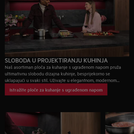
SLOBODA U PROJEKTIRANJU KUHINJA
Naš asortiman ploča za kuhanje s ugrađenom napom pruža
ultimativnu slobodu dizajna kuhinje, besprijekorno se
uklapajući u svaki stil. Uživajte u elegantnom, modernom
izgledu koji uljepšava vaš prostor za kuhanje i besprijekorno
Istražite ploče za kuhanje s ugrađenom napom
nadopunjuje dizajn otvorene kuhinje.