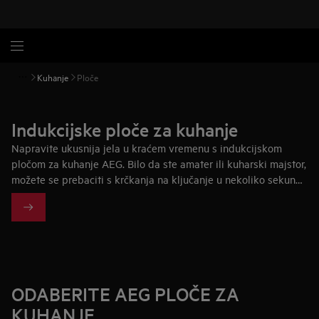
Kuhanje
Ploče
Indukcijske ploče za kuhanje
Napravite ukusnija jela u kraćem vremenu s indukcijskom
pločom za kuhanje AEG. Bilo da ste amater ili kuharski majstor,
možete se prebaciti s krčkanja na ključanje u nekoliko sekundi.
Naše indukcijske ploče lako se čiste i održavaju.
ODABERITE AEG PLOČE ZA
KUHANJE