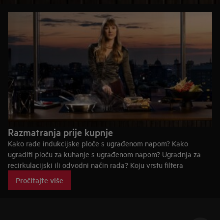
Razmatranja prije kupnje
Kako rade indukcijske ploče s ugrađenom napom? Kako
ugraditi ploču za kuhanje s ugrađenom napom? Ugradnja za
recirkulacijski ili odvodni način rada? Koju vrstu filtera
ugraditi?
Pročitajte više
Saznajte sve što vam je potrebno da biste pronašli
odgovarajuću indukcijsku ploču za svoju kuhinju.