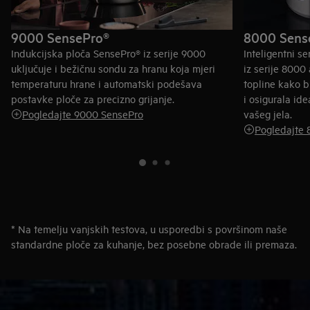
9000 SensePro®
8000 Sense
Indukcijska ploča SensePro® iz serije 9000
Inteligentni s
uključuje i bežičnu sondu za hranu koja mjeri
iz serije 8000
temperaturu hrane i automatski podešava
topline kako bi
postavke ploče za precizno grijanje.
i osigurala id
Pogledajte 9000 SensePro
vašeg jela.
Pogledajte 
* Na temelju vanjskih testova, u usporedbi s površinom naše
standardne ploče za kuhanje, bez posebne obrade ili premaza.