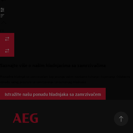
/
3
Saznajte više o našim hladnjacima sa zamrzivačima
Pronađite hladnjak sa zamrzivačem koji pristaje vašim navikama kuhanja i kupovanja. Odaberite
između većeg prostora za zamrzavanje i prostranijeg hladnjaka.
Istražite našu ponudu hladnjaka sa zamrzivačem