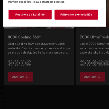
i
.
Obavijest o kolačićima
Izjavu o privatnosti podataka
Postavke za kolačiće
Prihvatite sve kolačiće
8000 Cooling 360°
7000 UltraFres
Opcija Cooling 360° osigurava zaštitu vaših
Ladica 7000 UltraFres
sastojaka. Zrak ravnomjerno cirkulira, a stražnja
zamrzivačem dizajniran
strana od nehrđajućeg čelika vraća temperaturu
sastojaka tako što ukl
nakon otvaranja vrata.
odgađa proces zrenja.
Vidi sve
Vidi sve
0
undefined