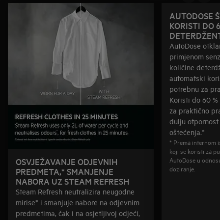
AUTODOSE ŠT
KORISTI DO 
DETERDŽEN
AutoDose otkla
primjenom senz
količine deterd
automatski kori
potrebnu za pra
Koristi do 60 
za praktično pr
dulju otpornos
oštećenja.*
* Prema internom is
koji se koristi za p
AutoDose u odnosu
OSVJEŽAVANJE ODJEVNIH
doziranje.
PREDMETA,* SMANJENJE
NABORA UZ STEAM REFRESH
Steam Refresh neutralizira neugodne
mirise* i smanjuje nabore na odjevnim
predmetima, čak i na osjetljivoj odjeći,