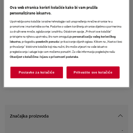
LFR73944QE
Ova web stranica koristi kolačiće kako bi vam pružila
AEG 7000 Series AutoDose perilica
personalizirano iskustvo.
rublja kapaciteta 9 kg i 1400
Upotrebljavamo kolačiće i srodne tehnologije radi unapređenja mrežne stranice te u
promotivne i marketinške svrhe. Podatke o vašem korištenju stranice dijelimo s partnerima
okretaja
za društvene mreže, oglašavanje i analitiku. Odabirom opcije „Prihvati sve kolačiće”
pristajete na njihovu upotrebu, što nam omogućuje
personalizaciju vašeg korisničkog
, prilagodbu
i prikazivanje ciljanih oglasa. Klikom na „Nastavi bez
iskustva
posebnih ponuda
prihvaćanja” blokirate kolačiće koji nisu nužni, što može utjecati na vaše iskustvo
Informacijski list proizvoda
pregledavanja i usluge koje vam možemo ponuditi. Za više informacija pogledajte našu
i
.
Obavijest o kolačićima
Izjavu o privatnosti podataka
Sigurnosne upute i sigurnosna upozorenja prema EU regulativi
2023/988 navedeni su u poglavljima 1 i 2 korisničkog priručnika.
Postavke za kolačiće
Prihvatite sve kolačiće
Za sigurno korištenje proizvoda pročitajte cijeli korisnički
priručnik.
Značajka proizvoda
-