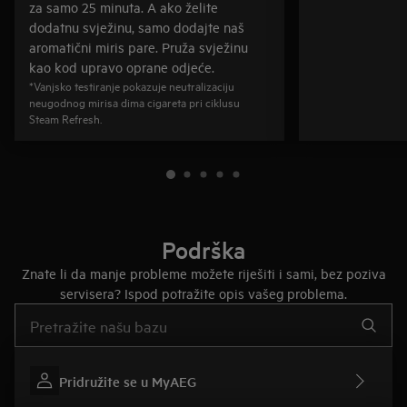
za samo 25 minuta. A ako želite
dodatnu svježinu, samo dodajte naš
aromatični miris pare. Pruža svježinu
kao kod upravo oprane odjeće.
*Vanjsko testiranje pokazuje neutralizaciju
neugodnog mirisa dima cigareta pri ciklusu
Steam Refresh.
Podrška
Znate li da manje probleme možete riješiti i sami, bez poziva
servisera? Ispod potražite opis vašeg problema.
Upišite za pretraživanje članaka podrške
Pridružite se u MyAEG