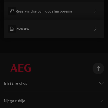
Rezervni dijelovi i dodatna oprema
Podrška
Istražite okus
Taking Taste Further
Taste of Tommorow
Njega rublja
Mastery Range