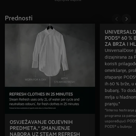
Prednosti
UNIVERSALD
PODS® 60 % 
ZA BRZA I 
UniversalDose j
dizajnirana za
koristi prilago
omekšanje, prob
otapanje PODS®-
ih 60 % brže, u
bubanj. To doda
mrlja u hladno
pranju.*
*Interno testiranj
programa za pamuč
uspoređujući PODS®
OSVJEŽAVANJE ODJEVNIH
PODS® u bubnju
PREDMETA,* SMANJENJE
NABORA UZ STEAM REFRESH