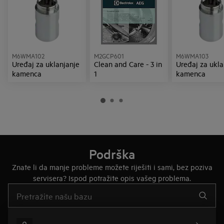
M6WMA102
M2GCP601
M6WMA103
Uređaj za uklanjanje
Clean and Care - 3 in
Uređaj za ukla
kamenca
1
kamenca
Podrška
Znate li da manje probleme možete riješiti i sami, bez poziva
servisera? Ispod potražite opis vašeg problema.
Upišite za pretraživanje članaka podrške