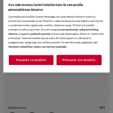
Ova web stranica koristi kolačiće kako bi vam pružila
Informacijski list proizvoda
personalizirano iskustvo.
Sigurnosne upute i sigurnosna upozorenja prema EU regulativi
Upotrebljavamo kolačiće i srodne tehnologije radi unapređenja mrežne stranice te u
2023/988 navedeni su u poglavljima 1 i 2 korisničkog priručnika.
promotivne i marketinške svrhe. Podatke o vašem korištenju stranice dijelimo s partnerima
Za sigurno korištenje proizvoda pročitajte cijeli korisnički
za društvene mreže, oglašavanje i analitiku. Odabirom opcije „Prihvati sve kolačiće”
priručnik.
pristajete na njihovu upotrebu, što nam omogućuje
personalizaciju vašeg korisničkog
, prilagodbu
i prikazivanje ciljanih oglasa. Klikom na „Nastavi bez
Pronađite trgovinu
iskustva
posebnih ponuda
prihvaćanja” blokirate kolačiće koji nisu nužni, što može utjecati na vaše iskustvo
pregledavanja i usluge koje vam možemo ponuditi. Za više informacija pogledajte našu
i
.
Obavijest o kolačićima
Izjavu o privatnosti podataka
Postavke za kolačiće
Prihvatite sve kolačiće
Značajka proizvoda
-
-
-
602
Dubina (mm)