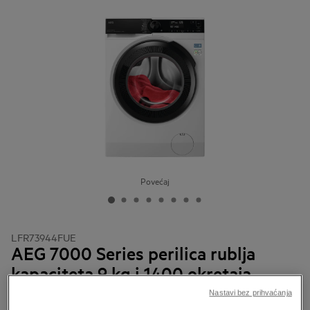
Povećaj
LFR73944FUE
AEG 7000 Series perilica rublja
kapaciteta 9 kg i 1400 okretaja
Detalji uređaja
Nastavi bez prihvaćanja