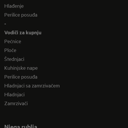
Hlađenje
Perilice posuđa
-
Vodiči za kupnju
Pećnice
Ploče
Štednjaci
Kuhinjske nape
Perilice posuđa
Hladnjaci sa zamrzivačem
Hladnjaci
Zamrzivači
Njega rublja