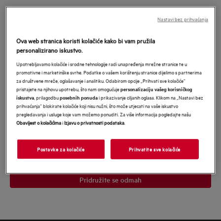
Pridružite se u MyAEG i budite nagrađeni
Nastavi bez prihvaćanja
našim najboljim ponudama
*
Ova web stranica koristi kolačiće kako bi vam pružila
*Obavezno
personalizirano iskustvo.
Obavezno polje
Upotrebljavamo kolačiće i srodne tehnologije radi unapređenja mrežne stranice te u
promotivne i marketinške svrhe. Podatke o vašem korištenju stranice dijelimo s partnerima
Upišite
za društvene mreže, oglašavanje i analitiku. Odabirom opcije „Prihvati sve kolačiće”
svoju
pristajete na njihovu upotrebu, što nam omogućuje
personalizaciju vašeg korisničkog
, prilagodbu
i prikazivanje ciljanih oglasa. Klikom na „Nastavi bez
iskustva
posebnih ponuda
e-
prihvaćanja” blokirate kolačiće koji nisu nužni, što može utjecati na vaše iskustvo
Pristajem na primanje personaliziranog marketinškog sadržaja
mail
pregledavanja i usluge koje vam možemo ponuditi. Za više informacija pogledajte našu
Electrolux grupe
putem e-pošte, telefona, SMS-a i pošte. Pristajem i da
Obavijest o kolačićima
i
Izjavu o privatnosti podataka
.
se moji osobni podaci dijele s mrežama trećih strana i koriste za
adresu
personalizirane oglase na web stranicama trećih strana i društvenim
mrežama. U svakom trenutku mogu povući svoju suglasnost.
Potvrđujem da imam 18 ili više godina. Za više informacija pročitajte
Postavke za kolačiće
Prihvatite sve kolačiće
Obavijest o zaštiti podataka
našu
.</p>
Pridružite se odmah