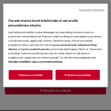
Pridružite se u MyAEG i budite nagrađeni
Nastavi bez prihvaćanja
našim najboljim ponudama
*
Ova web stranica koristi kolačiće kako bi vam pružila
*Obavezno
personalizirano iskustvo.
Obavezno polje
Upotrebljavamo kolačiće i srodne tehnologije radi unapređenja mrežne stranice te u
promotivne i marketinške svrhe. Podatke o vašem korištenju stranice dijelimo s partnerima
Upišite
za društvene mreže, oglašavanje i analitiku. Odabirom opcije „Prihvati sve kolačiće”
svoju
pristajete na njihovu upotrebu, što nam omogućuje
personalizaciju vašeg korisničkog
, prilagodbu
i prikazivanje ciljanih oglasa. Klikom na „Nastavi bez
iskustva
posebnih ponuda
e-
prihvaćanja” blokirate kolačiće koji nisu nužni, što može utjecati na vaše iskustvo
Pristajem na primanje personaliziranog marketinškog sadržaja
mail
pregledavanja i usluge koje vam možemo ponuditi. Za više informacija pogledajte našu
Electrolux grupe
putem e-pošte, telefona, SMS-a i pošte. Pristajem i da
Obavijest o kolačićima
i
Izjavu o privatnosti podataka
.
se moji osobni podaci dijele s mrežama trećih strana i koriste za
adresu
personalizirane oglase na web stranicama trećih strana i društvenim
mrežama. U svakom trenutku mogu povući svoju suglasnost.
Potvrđujem da imam 18 ili više godina. Za više informacija pročitajte
Postavke za kolačiće
Prihvatite sve kolačiće
Obavijest o zaštiti podataka
našu
.</p>
Pridružite se odmah