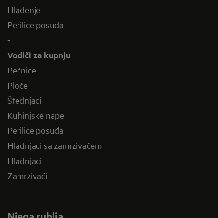
Hlađenje
Perilice posuđa
-
Vodiči za kupnju
Pećnice
Ploče
Štednjaci
Kuhinjske nape
Perilice posuđa
Hladnjaci sa zamrzivačem
Hladnjaci
Zamrzivači
Njega rublja