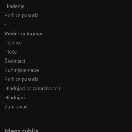
Hlađenje
Perilice posuđa
-
Vodiči za kupnju
Pećnice
Ploče
Štednjaci
Kuhinjske nape
Perilice posuđa
Hladnjaci sa zamrzivačem
Hladnjaci
Zamrzivači
Njega rublja