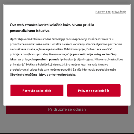
Pridružite se u MyAEG i budite nagrađeni
Nastavi bez prihvaćanja
našim najboljim ponudama
*
Ova web stranica koristi kolačiće kako bi vam pružila
*Obavezno
personalizirano iskustvo.
Obavezno polje
Upotrebljavamo kolačiće i srodne tehnologije radi unapređenja mrežne stranice te u
promotivne i marketinške svrhe. Podatke o vašem korištenju stranice dijelimo s partnerima
Upišite
za društvene mreže, oglašavanje i analitiku. Odabirom opcije „Prihvati sve kolačiće”
svoju
pristajete na njihovu upotrebu, što nam omogućuje
personalizaciju vašeg korisničkog
, prilagodbu
i prikazivanje ciljanih oglasa. Klikom na „Nastavi bez
iskustva
posebnih ponuda
e-
prihvaćanja” blokirate kolačiće koji nisu nužni, što može utjecati na vaše iskustvo
Pristajem na primanje personaliziranog marketinškog sadržaja
mail
pregledavanja i usluge koje vam možemo ponuditi. Za više informacija pogledajte našu
Electrolux grupe
putem e-pošte, telefona, SMS-a i pošte. Pristajem i da
Obavijest o kolačićima
i
Izjavu o privatnosti podataka
.
se moji osobni podaci dijele s mrežama trećih strana i koriste za
adresu
personalizirane oglase na web stranicama trećih strana i društvenim
mrežama. U svakom trenutku mogu povući svoju suglasnost.
Potvrđujem da imam 18 ili više godina. Za više informacija pročitajte
Postavke za kolačiće
Prihvatite sve kolačiće
Obavijest o zaštiti podataka
našu
.</p>
Pridružite se odmah