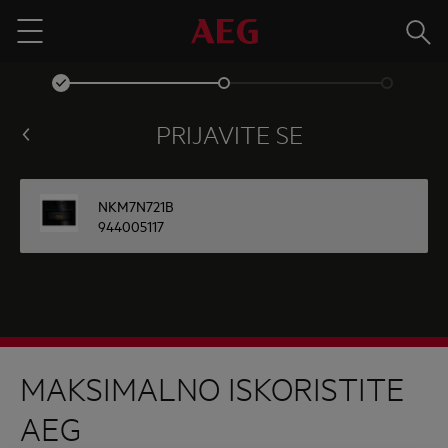
Traži
Menu
PRIJAVITE SE
NKM7N721B
944005117
MAKSIMALNO ISKORISTITE
AEG