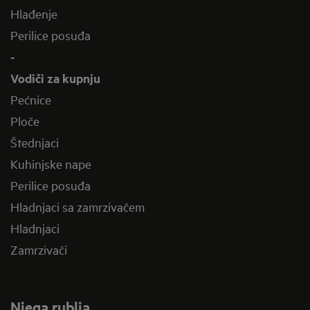
Hlađenje
Perilice posuđa
-
Vodiči za kupnju
Pećnice
Ploče
Štednjaci
Kuhinjske nape
Perilice posuđa
Hladnjaci sa zamrzivačem
Hladnjaci
Zamrzivači
Njega rublja