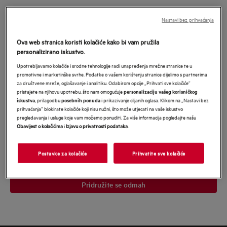
Pridružite se u MyAEG i budite nagrađeni
Nastavi bez prihvaćanja
našim najboljim ponudama
*
Ova web stranica koristi kolačiće kako bi vam pružila
*Obavezno
personalizirano iskustvo.
Obavezno polje
Upotrebljavamo kolačiće i srodne tehnologije radi unapređenja mrežne stranice te u
promotivne i marketinške svrhe. Podatke o vašem korištenju stranice dijelimo s partnerima
Upišite
za društvene mreže, oglašavanje i analitiku. Odabirom opcije „Prihvati sve kolačiće”
svoju
pristajete na njihovu upotrebu, što nam omogućuje
personalizaciju vašeg korisničkog
, prilagodbu
i prikazivanje ciljanih oglasa. Klikom na „Nastavi bez
iskustva
posebnih ponuda
e-
prihvaćanja” blokirate kolačiće koji nisu nužni, što može utjecati na vaše iskustvo
Pristajem na primanje personaliziranog marketinškog sadržaja
mail
pregledavanja i usluge koje vam možemo ponuditi. Za više informacija pogledajte našu
Electrolux grupe
putem e-pošte, telefona, SMS-a i pošte. Pristajem i da
Obavijest o kolačićima
i
Izjavu o privatnosti podataka
.
se moji osobni podaci dijele s mrežama trećih strana i koriste za
adresu
personalizirane oglase na web stranicama trećih strana i društvenim
mrežama. U svakom trenutku mogu povući svoju suglasnost.
Potvrđujem da imam 18 ili više godina. Za više informacija pročitajte
Postavke za kolačiće
Prihvatite sve kolačiće
Obavijest o zaštiti podataka
našu
.</p>
Pridružite se odmah