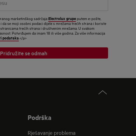
Electrolux grupe
ziranog marketinškog sadržaja
putem e-pošte,
 i da se moji osobni podaci dijele s mrežama trećih strana i koriste
 stranicama trećih strana i društvenim mrežama. U svakom
nost. Potvrđujem da imam 18 ili više godina. Za više informacija
ti podataka
.</p>
Pridružite se odmah
Podrška
Rješavanje problema