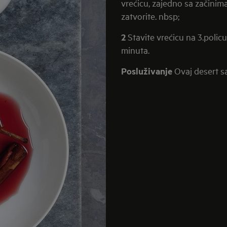
vrećicu, zajedno sa začinima,
zatvorite. nbsp;
2
Stavite vrećicu na 3.poli
minuta.
Posluživanje
Ovaj desert s