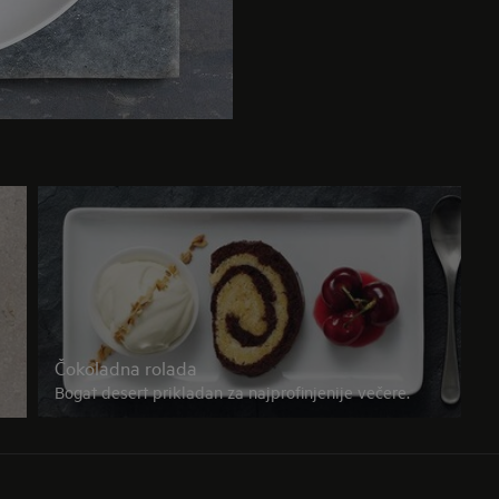
Čokoladna rolada
Bogat desert prikladan za najprofinjenije večere.