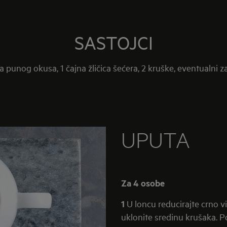
SASTOJCI
punog okusa, 1 čajna žličica šećera, 2 kruške, eventualni zač
UPUTA
Za 4 osobe
1
U loncu reducirajte crno vi
uklonite sredinu krušaka. P