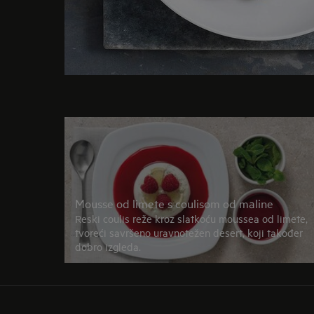
Mousse od limete s coulisom od maline
Reski coulis reže kroz slatkoću moussea od limete,
tvoreći savršeno uravnotežen desert, koji također
dobro izgleda.