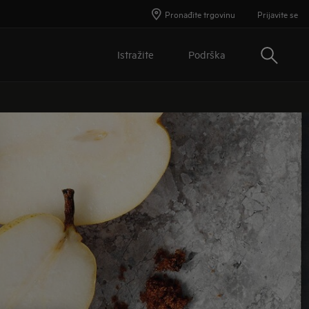
Pronađite trgovinu
Prijavite se
Traži
Istražite
Podrška