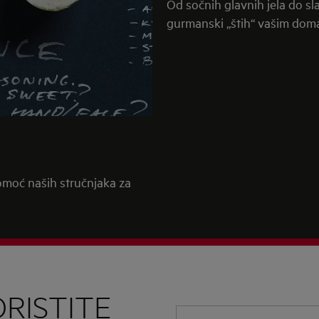
Od sočnih glavnih jela do sla
gurmanski „štih“ vašim dom
pomoć naših stručnjaka za
RISTITE
Upišite