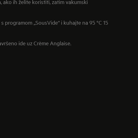
 ako ih želite koristiti, zatim vakumski
cu s programom „SousVide“ i kuhajte na 95 °C 15
avršeno ide uz Crème Anglaise.