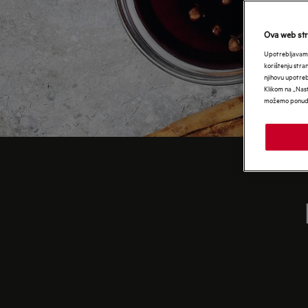
Ova web stra
Upotrebljavamo
korištenju stra
njihovu upotre
Klikom na „Nast
možemo ponudit