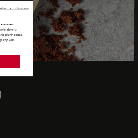
stavi bez prihvaćanja
tke o vašem
 pristajete na
nje ciljanih oglasa.
uge koje vam
U