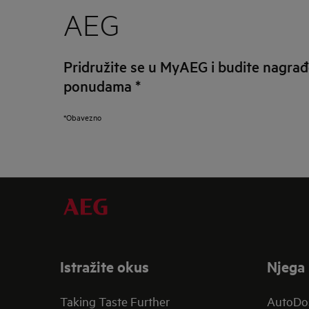
AEG
Pridružite se u MyAEG i budite nagrađ
ponudama
*
*Obavezno
Istražite okus
Njega 
Taking Taste Further
AutoDo