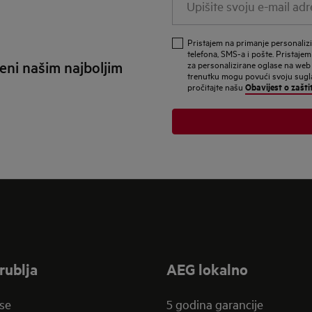
svoju
e-
Pristajem na primanje personali
mail
telefona, SMS-a i pošte. Pristajem
eni našim najboljim
za personalizirane oglase na web
adresu
trenutku mogu povući svoju suglas
Obavijest o zašti
pročitajte našu
rublja
AEG lokalno
se
5 godina garancije