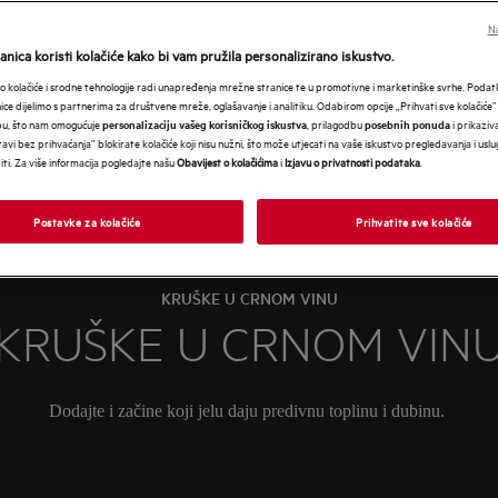
Na
nica koristi kolačiće kako bi vam pružila personalizirano iskustvo.
 kolačiće i srodne tehnologije radi unapređenja mrežne stranice te u promotivne i marketinške svrhe. Poda
nice dijelimo s partnerima za društvene mreže, oglašavanje i analitiku. Odabirom opcije „Prihvati sve kolačiće”
bu, što nam omogućuje
, prilagodbu
i prikaziva
personalizaciju vašeg korisničkog iskustva
posebnih ponuda
avi bez prihvaćanja” blokirate kolačiće koji nisu nužni, što može utjecati na vaše iskustvo pregledavanja i usl
i. Za više informacija pogledajte našu
Obavijest o kolačićima
i
Izjavu o privatnosti podataka
.
Postavke za kolačiće
Prihvatite sve kolačiće
KRUŠKE U CRNOM VINU
KRUŠKE U CRNOM VIN
Dodajte i začine koji jelu daju predivnu toplinu i dubinu.