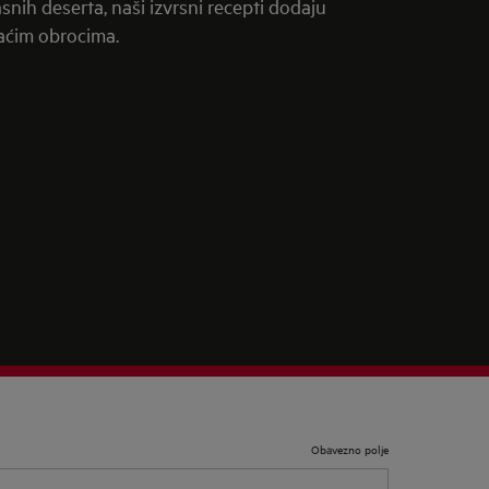
snih deserta, naši izvrsni recepti dodaju
aćim obrocima.
Obavezno polje