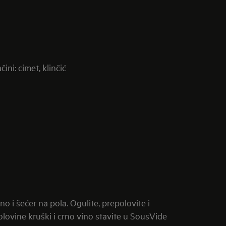
ini: cimet, klinčić
no i šećer na pola. Ogulite, prepolovite i
olovine kruški i crno vino stavite u SousVide