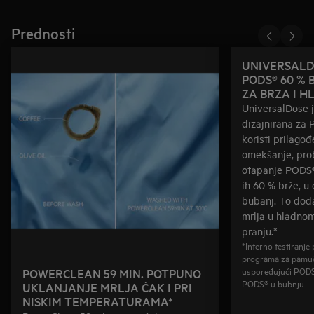
Prednosti
UNIVERSALD
PODS® 60 % 
ZA BRZA I 
UniversalDose j
dizajnirana za
koristi prilago
omekšanje, prob
otapanje PODS®-
ih 60 % brže, u
bubanj. To doda
mrlja u hladno
pranju.*
*Interno testiranj
programa za pamuč
uspoređujući PODS®
POWERCLEAN 59 MIN. POTPUNO
PODS® u bubnju
UKLANJANJE MRLJA ČAK I PRI
NISKIM TEMPERATURAMA*