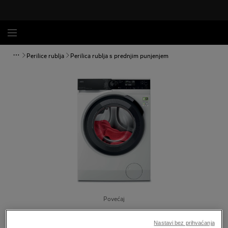
Perilice rublja
Perilica rublja s prednjim punjenjem
Povećaj
Nastavi bez prihvaćanja