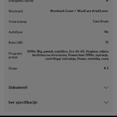
A
Energetski razred
Woolmark Green + WoolCare Ariel/Lenor
Woolmark
Care Drum
Vrsta bubnja
Ne
AutoDose
72
Buka (dB)
20Min 3Kg, pamuk, osjetljivo, Eco 40-60, Hygiene, odjeća
Programi
korištena na otvorenom, Powerclean 59Min, ispiranje,
pranja
centrifuga/ odvodnja, Steam, sintetika, vuna
A.3
Dizajn
Dokumenti
Sve specifikacije