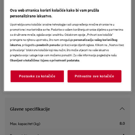
LFR83866SOE
Ova web stranica koristi kolačiće kako bi vam pružila
AEG 8000 Series perilica rublja
personalizirano iskustvo.
kapaciteta 8 kg i 1600 okretaja
Upotrebljavamo kolačiće i srodne tehnologije radi unapređenja mrežne stranice te u
promotivne i marketinške svrhe. Podatke o vašem korištenju stranice dijelimo s partnerima
za društvene mreže, oglašavanje i analitiku. Odabirom opcije „Prihvati sve kolačiće”
pristajete na njihovu upotrebu, što nam omogućuje
personalizaciju vašeg korisničkog
Informacijski list proizvoda
, prilagodbu
i prikazivanje ciljanih oglasa. Klikom na „Nastavi bez
iskustva
posebnih ponuda
prihvaćanja” blokirate kolačiće koji nisu nužni, što može utjecati na vaše iskustvo
pregledavanja i usluge koje vam možemo ponuditi. Za više informacija pogledajte našu
i
.
Obavijest o kolačićima
Izjavu o privatnosti podataka
Sigurnosne upute i sigurnosna upozorenja prema EU regulativi
2023/988 navedeni su u poglavljima 1 i 2 korisničkog priručnika.
Za sigurno korištenje proizvoda pročitajte cijeli korisnički
priručnik.
Postavke za kolačiće
Prihvatite sve kolačiće
Glavne specifikacije
8.0
Max. kapacitet (kg)