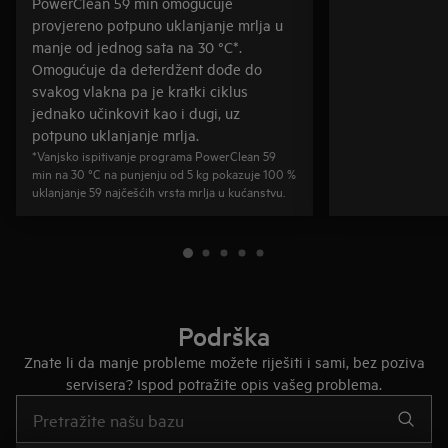
PowerClean 59 min omogućuje
provjereno potpuno uklanjanje mrlja u
manje od jednog sata na 30 °C*.
Omogućuje da deterdžent dođe do
svakog vlakna pa je kratki ciklus
jednako učinkovit kao i dugi, uz
potpuno uklanjanje mrlja.
*Vanjsko ispitivanje programa PowerClean 59
min na 30 °C na punjenju od 5 kg pokazuje 100 %
uklanjanje 59 najčešćih vrsta mrlja u kućanstvu.
Podrška
Znate li da manje probleme možete riješiti i sami, bez poziva
servisera? Ispod potražite opis vašeg problema.
Upišite za pretraživanje članaka podrške