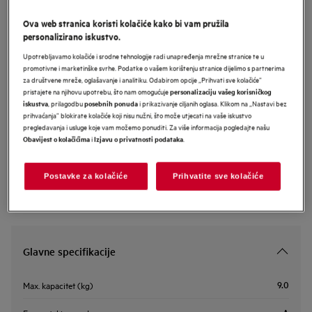
LFR73944FUE
Ova web stranica koristi kolačiće kako bi vam pružila
AEG 7000 Series perilica rublja
personalizirano iskustvo.
kapaciteta 9 kg i 1400 okretaja
Upotrebljavamo kolačiće i srodne tehnologije radi unapređenja mrežne stranice te u
promotivne i marketinške svrhe. Podatke o vašem korištenju stranice dijelimo s partnerima
za društvene mreže, oglašavanje i analitiku. Odabirom opcije „Prihvati sve kolačiće”
pristajete na njihovu upotrebu, što nam omogućuje
personalizaciju vašeg korisničkog
Informacijski list proizvoda
, prilagodbu
i prikazivanje ciljanih oglasa. Klikom na „Nastavi bez
iskustva
posebnih ponuda
prihvaćanja” blokirate kolačiće koji nisu nužni, što može utjecati na vaše iskustvo
pregledavanja i usluge koje vam možemo ponuditi. Za više informacija pogledajte našu
i
.
Obavijest o kolačićima
Izjavu o privatnosti podataka
Sigurnosne upute i sigurnosna upozorenja prema EU regulativi
2023/988 navedeni su u poglavljima 1 i 2 korisničkog priručnika.
Za sigurno korištenje proizvoda pročitajte cijeli korisnički
priručnik.
Postavke za kolačiće
Prihvatite sve kolačiće
Glavne specifikacije
9.0
Max. kapacitet (kg)