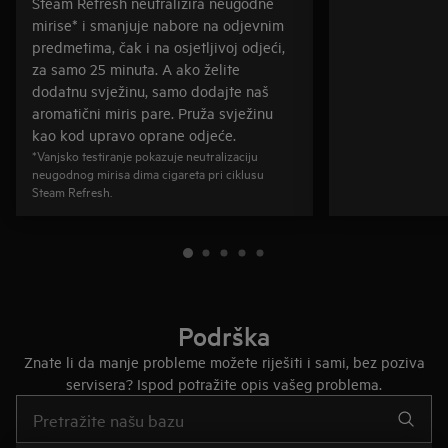
Steam Refresh neutralizira neugodne
mirise* i smanjuje nabore na odjevnim
predmetima, čak i na osjetljivoj odjeći,
za samo 25 minuta. A ako želite
dodatnu svježinu, samo dodajte naš
aromatični miris pare. Pruža svježinu
kao kod upravo oprane odjeće.
*Vanjsko testiranje pokazuje neutralizaciju
neugodnog mirisa dima cigareta pri ciklusu
Steam Refresh.
Podrška
Znate li da manje probleme možete riješiti i sami, bez poziva
servisera? Ispod potražite opis vašeg problema.
Upišite za pretraživanje članaka podrške