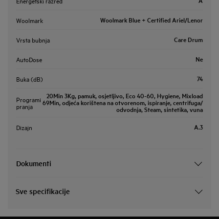
A
Energetski razred
Woolmark Blue + Certified Ariel/Lenor
Woolmark
Care Drum
Vrsta bubnja
Ne
AutoDose
74
Buka (dB)
20Min 3Kg, pamuk, osjetljivo, Eco 40-60, Hygiene, Mixload
Programi
69Min, odjeća korištena na otvorenom, ispiranje, centrifuga/
pranja
odvodnja, Steam, sintetika, vuna
A.3
Dizajn
Dokumenti
Sve specifikacije