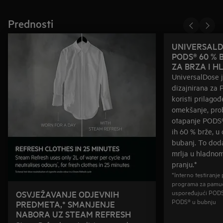
Prednosti
UNIVERSALD
PODS® 60 % 
ZA BRZA I 
UniversalDose j
dizajnirana za
koristi prilago
omekšanje, prob
otapanje PODS®-
ih 60 % brže, u
bubanj. To doda
mrlja u hladno
pranju.*
*Interno testiranj
programa za pamuč
uspoređujući PODS®
OSVJEŽAVANJE ODJEVNIH
PODS® u bubnju
PREDMETA,* SMANJENJE
NABORA UZ STEAM REFRESH