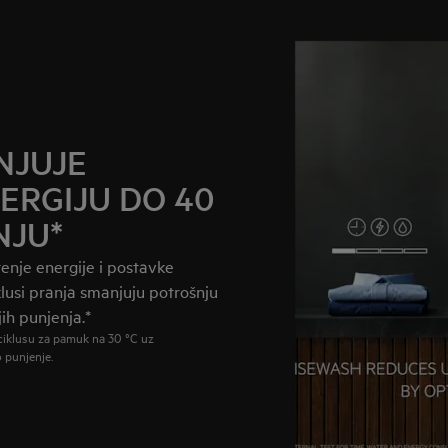
NJUJE
NERGIJU DO 40
NJU*
enje energije i postavke
klusi pranja smanjuju potrošnju
ih punjenja.*
i ciklusu za pamuk na 30 °C uz
 punjenje.