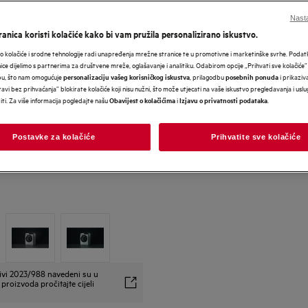
Nasta
anica koristi kolačiće kako bi vam pružila personalizirano iskustvo.
 kolačiće i srodne tehnologije radi unapređenja mrežne stranice te u promotivne i marketinške svrhe. Poda
nice dijelimo s partnerima za društvene mreže, oglašavanje i analitiku. Odabirom opcije „Prihvati sve kolačiće”
bu, što nam omogućuje
, prilagodbu
i prikaziva
personalizaciju vašeg korisničkog iskustva
posebnih ponuda
avi bez prihvaćanja” blokirate kolačiće koji nisu nužni, što može utjecati na vaše iskustvo pregledavanja i usl
i. Za više informacija pogledajte našu
i
.
Obavijest o kolačićima
Izjavu o privatnosti podataka
Postavke za kolačiće
Prihvatite sve kolačiće
ivi 2023/988 navedeni su u
proizvoda pročitajte cijeli