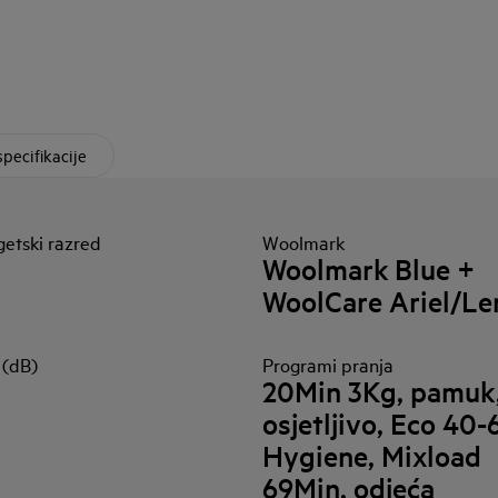
specifikacije
etski razred
Woolmark
Woolmark Blue +
WoolCare Ariel/Le
 (dB)
Programi pranja
20Min 3Kg, pamuk
osjetljivo, Eco 40-
Hygiene, Mixload
69Min, odjeća