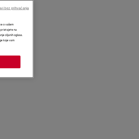
vi bez prihvaćanja
tke o vašem
 pristajete na
nje ciljanih oglasa.
uge koje vam