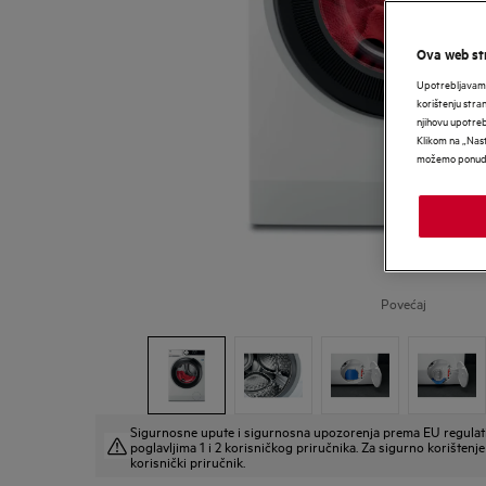
Ova web str
Upotrebljavamo
korištenju stra
njihovu upotre
Klikom na „Nast
možemo ponudit
Povećaj
Sigurnosne upute i sigurnosna upozorenja prema EU regulat
poglavljima 1 i 2 korisničkog priručnika. Za sigurno korištenje 
korisnički priručnik.