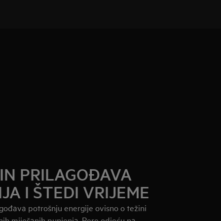
MIN PRILAGOĐAVA
JA I ŠTEDI VRIJEME
ođava potrošnju energije ovisno o težini
ih miješanih punjenja. Pere odjeću na