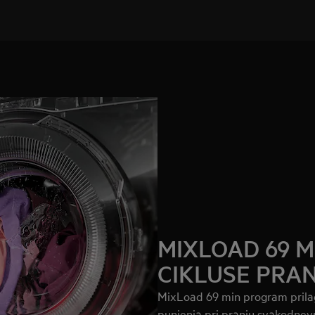
MIXLOAD 69 
CIKLUSE PRAN
MixLoad 69 min program prilag
punjenja pri pranju svakodnevn