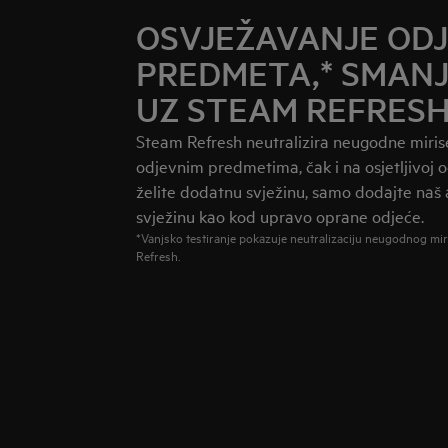
OSVJEŽAVANJE OD
PREDMETA,* SMAN
UZ STEAM REFRES
Steam Refresh neutralizira neugodne miris
odjevnim predmetima, čak i na osjetljivoj o
želite dodatnu svježinu, samo dodajte naš 
svježinu kao kod upravo oprane odjeće.
*Vanjsko testiranje pokazuje neutralizaciju neugodnog mir
Refresh.