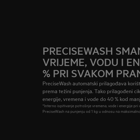
PRECISEWASH SMA
VRIJEME, VODU I E
% PRI SVAKOM PRA
PreciseWash automatski prilagođava korišt
prema težini punjenja. Tako prilagođeni ci
energije, vremena i vode do 40 % kod manj
*Interno ispitivanje potrošnje vremena, vode i energije pr
PreciseWash na punjenju od 1 kg u odnosu na maksimalno