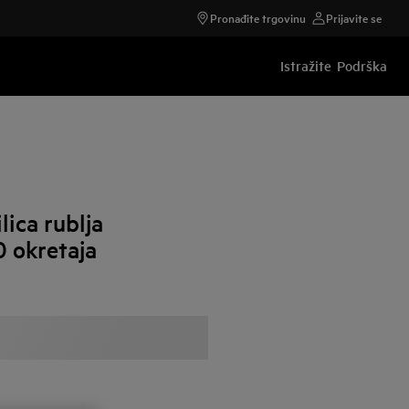
Pronađite trgovinu
Prijavite se
Istražite
Podrška
ica rublja
0 okretaja