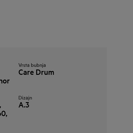
Vrsta bubnja
Care Drum
nor
Dizajn
,
A.3
60,