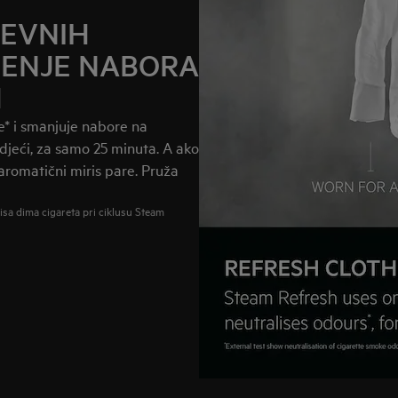
JEVNIH
JENJE NABORA
H
e* i smanjuje nabore na
djeći, za samo 25 minuta. A ako
aromatični miris pare. Pruža
isa dima cigareta pri ciklusu Steam