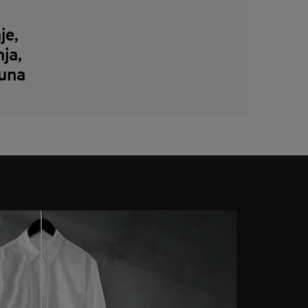
je,
ja,
vuna