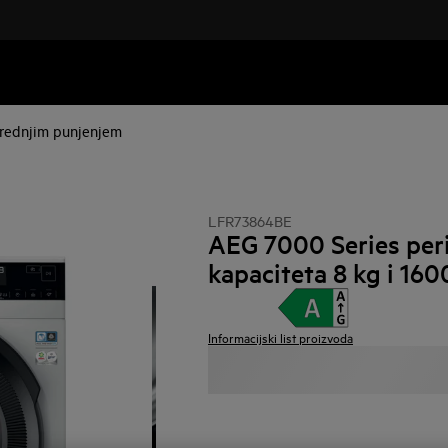
 prednjim punjenjem
LFR73864BE
AEG 7000 Series peril
kapaciteta 8 kg i 160
Informacijski list proizvoda