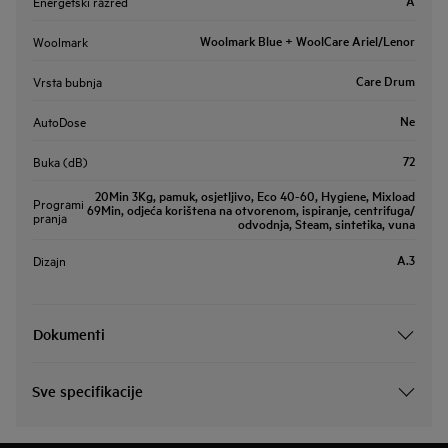
A
Energetski razred
Woolmark Blue + WoolCare Ariel/Lenor
Woolmark
Care Drum
Vrsta bubnja
Ne
AutoDose
72
Buka (dB)
20Min 3Kg, pamuk, osjetljivo, Eco 40-60, Hygiene, Mixload
Programi
69Min, odjeća korištena na otvorenom, ispiranje, centrifuga/
pranja
odvodnja, Steam, sintetika, vuna
A.3
Dizajn
Dokumenti
Sve specifikacije