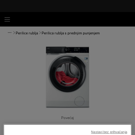
Perilice rublja
Perilica rublja s prednjim punjenjem
Povećaj
Nastavi bez prihvaćanja