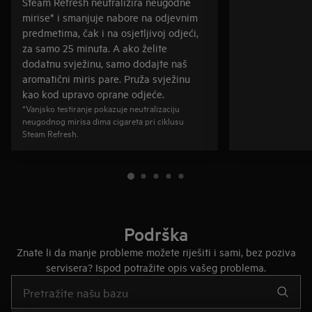
Steam Refresh neutralizira neugodne
mirise* i smanjuje nabore na odjevnim
predmetima, čak i na osjetljivoj odjeći,
za samo 25 minuta. A ako želite
dodatnu svježinu, samo dodajte naš
aromatični miris pare. Pruža svježinu
kao kod upravo oprane odjeće.
*Vanjsko testiranje pokazuje neutralizaciju
neugodnog mirisa dima cigareta pri ciklusu
Steam Refresh.
Podrška
Znate li da manje probleme možete riješiti i sami, bez poziva
servisera? Ispod potražite opis vašeg problema.
Upišite za pretraživanje članaka podrške