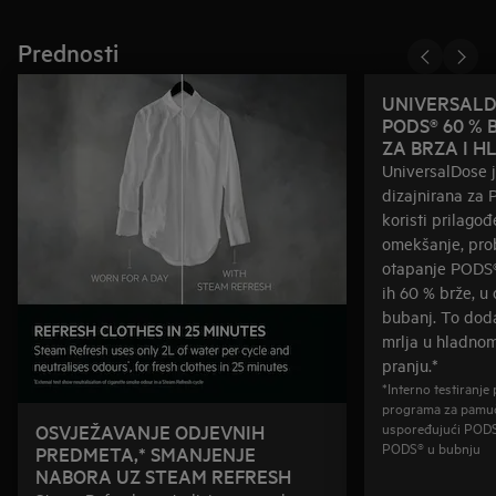
Prednosti
UNIVERSALD
PODS® 60 % 
ZA BRZA I 
UniversalDose j
dizajnirana za
koristi prilago
omekšanje, prob
otapanje PODS®-
ih 60 % brže, u
bubanj. To doda
mrlja u hladno
pranju.*
*Interno testiranj
programa za pamuč
uspoređujući PODS®
OSVJEŽAVANJE ODJEVNIH
PODS® u bubnju
PREDMETA,* SMANJENJE
NABORA UZ STEAM REFRESH