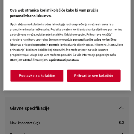
LFR73844VE
Ova web stranica koristi kolačiće kako bi vam pružila
AEG 7000 Series perilica rublja
personalizirano iskustvo.
kapaciteta 8 kg i 1400 okretaja
Upotrebljavamo kolačiće i srodne tehnologije radi unapređenja mrežne stranice te u
promotivne i marketinške svrhe. Podatke o vašem korištenju stranice dijelimo s partnerima
za društvene mreže, oglašavanje i analitiku. Odabirom opcije „Prihvati sve kolačiće”
pristajete na njihovu upotrebu, što nam omogućuje
personalizaciju vašeg korisničkog
Informacijski list proizvoda
, prilagodbu
i prikazivanje ciljanih oglasa. Klikom na „Nastavi bez
iskustva
posebnih ponuda
prihvaćanja” blokirate kolačiće koji nisu nužni, što može utjecati na vaše iskustvo
pregledavanja i usluge koje vam možemo ponuditi. Za više informacija pogledajte našu
i
.
Obavijest o kolačićima
Izjavu o privatnosti podataka
Sigurnosne upute i sigurnosna upozorenja prema EU regulativi
2023/988 navedeni su u poglavljima 1 i 2 korisničkog priručnika.
Za sigurno korištenje proizvoda pročitajte cijeli korisnički
priručnik.
Postavke za kolačiće
Prihvatite sve kolačiće
Glavne specifikacije
8.0
Max. kapacitet (kg)