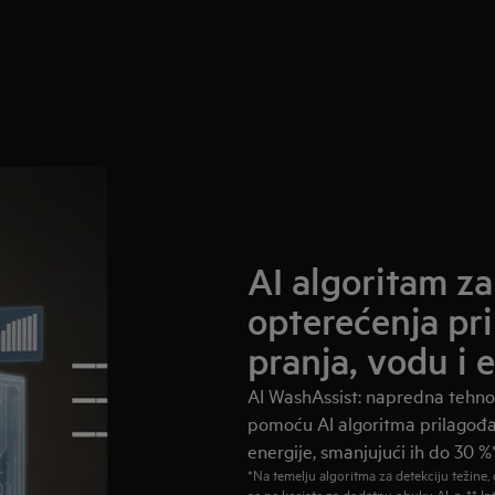
AI algoritam z
opterećenja pr
pranja, vodu i e
AI WashAssist: napredna tehnol
pomoću AI algoritma prilagođav
energije, smanjujući ih do 30 %*
*Na temelju algoritma za detekciju težine
se ne koriste za dodatnu obuku AI-a. ** Int