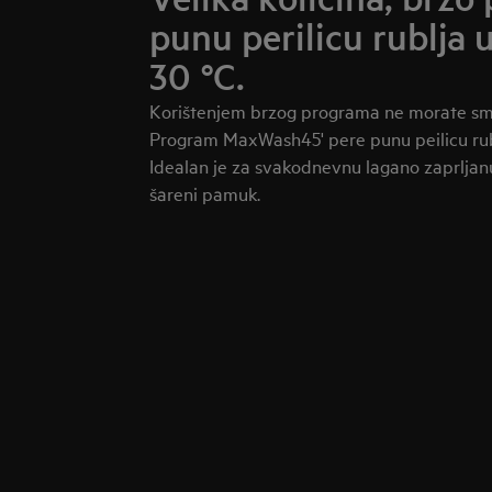
punu perilicu rublja 
30 °C.
Korištenjem brzog programa ne morate sma
Program MaxWash45' pere punu peilicu rubl
Idealan je za svakodnevnu lagano zaprljanu
šareni pamuk.