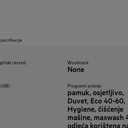
specifikacije
etski razred
Woolmark
None
 (dB)
Programi pranja
pamuk, osjetljivo,
Duvet, Eco 40-60,
Hygiene, čišćenje
mašine, maxwash 
odjeća korištena n