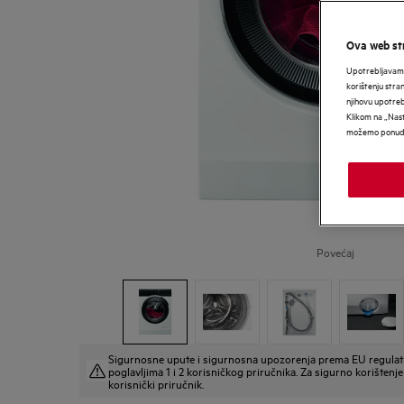
Ova web str
Upotrebljavamo
korištenju stra
njihovu upotre
Klikom na „Nast
možemo ponudit
Povećaj
Sigurnosne upute i sigurnosna upozorenja prema EU regulat
poglavljima 1 i 2 korisničkog priručnika. Za sigurno korištenje 
korisnički priručnik.