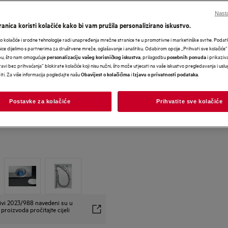
Nasta
anica koristi kolačiće kako bi vam pružila personalizirano iskustvo.
 kolačiće i srodne tehnologije radi unapređenja mrežne stranice te u promotivne i marketinške svrhe. Poda
nice dijelimo s partnerima za društvene mreže, oglašavanje i analitiku. Odabirom opcije „Prihvati sve kolačiće”
bu, što nam omogućuje
, prilagodbu
i prikaziva
personalizaciju vašeg korisničkog iskustva
posebnih ponuda
avi bez prihvaćanja” blokirate kolačiće koji nisu nužni, što može utjecati na vaše iskustvo pregledavanja i usl
i. Za više informacija pogledajte našu
i
.
Obavijest o kolačićima
Izjavu o privatnosti podataka
Postavke za kolačiće
Prihvatite sve kolačiće
ivi 2023/988 navedeni su u
proizvoda pročitajte cijeli