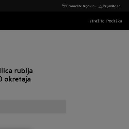
Pronađite trgovinu
Prijavite se
Istražite
Podrška
ica rublja
0 okretaja