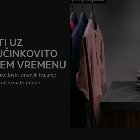
TI UZ
UČINKOVITO
ĆEM VREMENU
o biste smanjili trajanje
 učinkovito pranje.