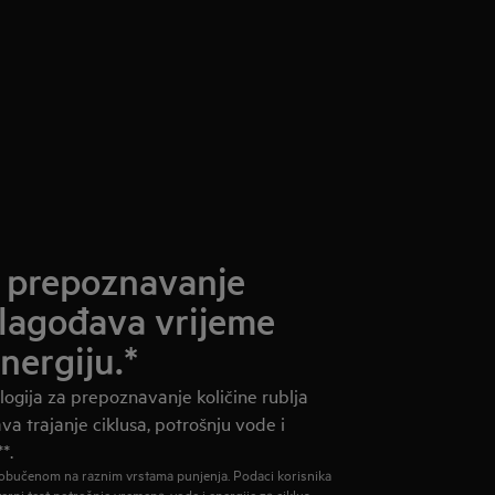
a prepoznavanje
ilagođava vrijeme
nergiju.*
ogija za prepoznavanje količine rublja
a trajanje ciklusa, potrošnju vode i
*.
, obučenom na raznim vrstama punjenja. Podaci korisnika
erni test potrošnje vremena, vode i energije za ciklus