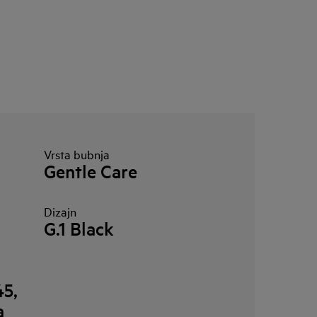
Vrsta bubnja
Gentle Care
Dizajn
G.1 Black
45,
a