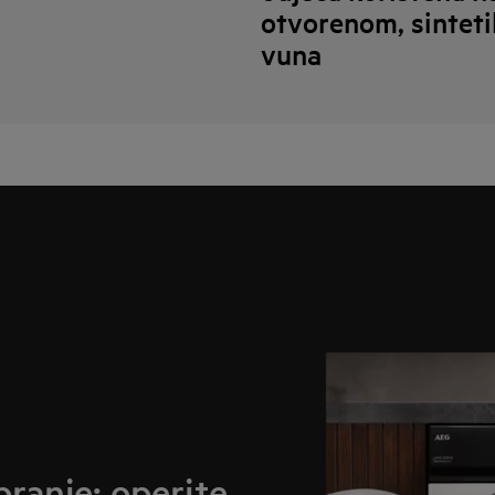
otvorenom, sinteti
vuna
pranje: operite