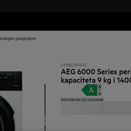
 prednjim punjenjem
LFR6G944GE
AEG 6000 Series peril
kapaciteta 9 kg i 140
Informacijski list proizvoda