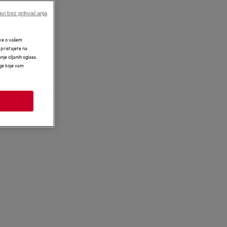
vi bez prihvaćanja
tke o vašem
 pristajete na
nje ciljanih oglasa.
uge koje vam