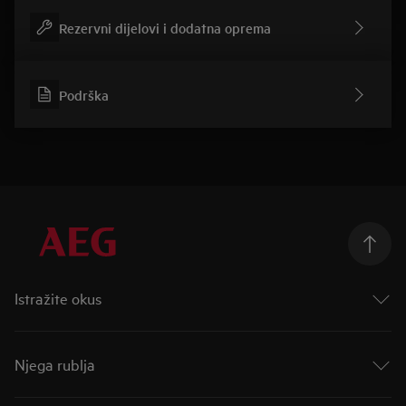
Rezervni dijelovi i dodatna oprema
Podrška
Istražite okus
Taking Taste Further
Taste of Tommorow
Njega rublja
Mastery Range
Indukcijske ploče za kuhanje
AutoDose