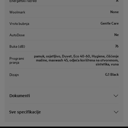
A
Energetski razred
None
Woolmark
Gentle Care
Vrsta bubnja
Ne
AutoDose
76
Buka (dB)
pamuk, osjetljivo, Duvet, Eco 40-60, Hygiene, čišćenje
Programi
mašine, maxwash 45, odjeća korištena na otvorenom,
pranja
sintetika, vuna
G.1 Black
Dizajn
Dokumenti
Sve specifikacije