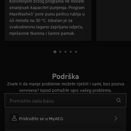
Korištenjem brzog programa ne morate
smanjivati kapacitet punjenja. Program
MaxWash45' pere punu peilicu rublja u
45 minuta na 30 °C. Idealan je za
svakodnevnu lagano zaprljanu odjeću,
mješavine tkanina i šareni pamuk.
Podrška
Znate li da manje probleme možete riješiti i sami, bez poziva
servisera? Ispod potražite opis vašeg problema.
Upišite za pretraživanje članaka podrške
Pridružite se u MyAEG