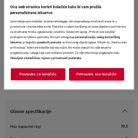
Ova web stranica koristi kolačiće kako bi vam pružila
LFR6G544E
AEG 6000 Series perilica rublja 10.5
personalizirano iskustvo.
i 1400 okretaja
Upotrebljavamo kolačiće i srodne tehnologije radi unapređenja mrežne stranice te u
promotivne i marketinške svrhe. Podatke o vašem korištenju stranice dijelimo s partnerima
za društvene mreže, oglašavanje i analitiku. Odabirom opcije „Prihvati sve kolačiće”
pristajete na njihovu upotrebu, što nam omogućuje
personalizaciju vašeg korisničkog
, prilagodbu
i prikazivanje ciljanih oglasa. Klikom na „Nastavi bez
iskustva
posebnih ponuda
Informacijski list proizvoda
prihvaćanja” blokirate kolačiće koji nisu nužni, što može utjecati na vaše iskustvo
pregledavanja i usluge koje vam možemo ponuditi. Za više informacija pogledajte našu
i
.
Obavijest o kolačićima
Izjavu o privatnosti podataka
Sigurnosne upute i sigurnosna upozorenja prema EU regulativi
2023/988 navedeni su u poglavljima 1 i 2 korisničkog priručnika.
Za sigurno korištenje proizvoda pročitajte cijeli korisnički
Postavke za kolačiće
Prihvatite sve kolačiće
priručnik.
Glavne specifikacije
10.5
Max. kapacitet (kg)