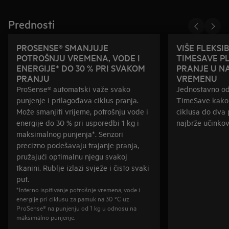
Prednosti
PROSENSE® SMANJUJE
VIŠE FLEKSI
POTROŠNJU VREMENA, VODE I
TIMESAVE P
ENERGIJE* DO 30 % PRI SVAKOM
PRANJE U N
PRANJU
VREMENU
ProSense® automatski važe svako
Jednostavno od
punjenje i prilagođava ciklus pranja.
TimeSave kako b
Može smanjiti vrijeme, potrošnju vode i
ciklusa do dva 
energije do 30 % pri usporedbi 1 kg i
najbrže učinkov
maksimalnog punjenja*. Senzori
precizno podešavaju trajanje pranja,
pružajući optimalnu njegu svakoj
tkanini. Rublje izlazi svježe i čisto svaki
put.
*Interno ispitivanje potrošnje vremena, vode i
energije pri ciklusu za pamuk na 30 °C uz
ProSense® na punjenju od 1 kg u odnosu na
maksimalno punjenje.