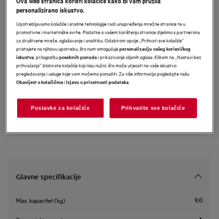
Ova web stranica koristi kolačiće kako bi vam pružila
personalizirano iskustvo.
LFR61944BE
AEG 6000 Series perilica rublja
Upotrebljavamo kolačiće i srodne tehnologije radi unapređenja mrežne stranice te u
promotivne i marketinške svrhe. Podatke o vašem korištenju stranice dijelimo s partnerima
kapaciteta 9 kg i 1400 okretaja
za društvene mreže, oglašavanje i analitiku. Odabirom opcije „Prihvati sve kolačiće”
pristajete na njihovu upotrebu, što nam omogućuje
personalizaciju vašeg korisničkog
, prilagodbu
i prikazivanje ciljanih oglasa. Klikom na „Nastavi bez
iskustva
posebnih ponuda
prihvaćanja” blokirate kolačiće koji nisu nužni, što može utjecati na vaše iskustvo
Informacijski list proizvoda
pregledavanja i usluge koje vam možemo ponuditi. Za više informacija pogledajte našu
i
.
Obavijest o kolačićima
Izjavu o privatnosti podataka
Sigurnosne upute i sigurnosna upozorenja prema EU regulativi
2023/988 navedeni su u poglavljima 1 i 2 korisničkog priručnika.
Postavke za kolačiće
Prihvatite sve kolačiće
Za sigurno korištenje proizvoda pročitajte cijeli korisnički
priručnik.
Glavne specifikacije
9.0
Max. kapacitet (kg)