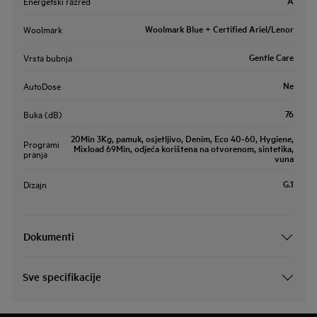
A
Energetski razred
Woolmark Blue + Certified Ariel/Lenor
Woolmark
Gentle Care
Vrsta bubnja
Ne
AutoDose
76
Buka (dB)
20Min 3Kg, pamuk, osjetljivo, Denim, Eco 40-60, Hygiene,
Programi
Mixload 69Min, odjeća korištena na otvorenom, sintetika,
pranja
vuna
G.1
Dizajn
Dokumenti
Sve specifikacije