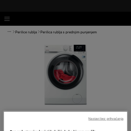
Perilice rublja
Perilica rublja s prednjim punjenjem
Povećaj
Nastavi bez prihvaćanja