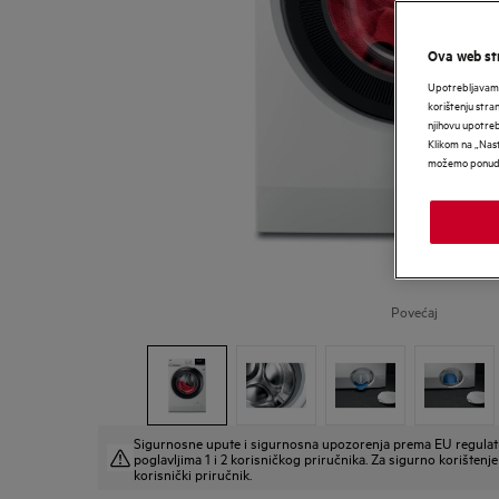
Ova web str
Upotrebljavamo
korištenju stra
njihovu upotre
Klikom na „Nast
možemo ponudit
Povećaj
Sigurnosne upute i sigurnosna upozorenja prema EU regulat
poglavljima 1 i 2 korisničkog priručnika. Za sigurno korištenje 
korisnički priručnik.