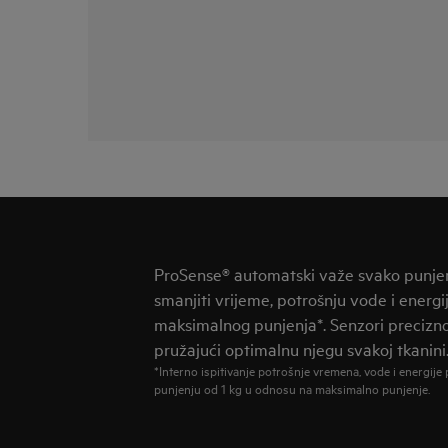
ProSense® automatski važe svako punjenj
smanjiti vrijeme, potrošnju vode i energi
maksimalnog punjenja*. Senzori precizno
pružajući optimalnu njegu svakoj tkanini. 
*Interno ispitivanje potrošnje vremena, vode i energij
punjenju od 1 kg u odnosu na maksimalno punjenje.