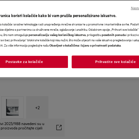
Nasta
anica koristi kolačiće kako bi vam pružila personalizirano iskustvo.
 kolačiće i srodne tehnologije radi unapređenja mrežne stranice te u promotivne i marketinške svrhe. Poda
nice dijelimo s partnerima za društvene mreže, oglašavanje i analitiku. Odabirom opcije „Prihvati sve kolačiće”
bu, što nam omogućuje
, prilagodbu
i prikaziva
personalizaciju vašeg korisničkog iskustva
posebnih ponuda
avi bez prihvaćanja” blokirate kolačiće koji nisu nužni, što može utjecati na vaše iskustvo pregledavanja i usl
i. Za više informacija pogledajte našu
i
.
Obavijest o kolačićima
Izjavu o privatnosti podataka
Postavke za kolačiće
Prihvatite sve kolačiće
+
2
ivi 2023/988 navedeni su u
proizvoda pročitajte cijeli