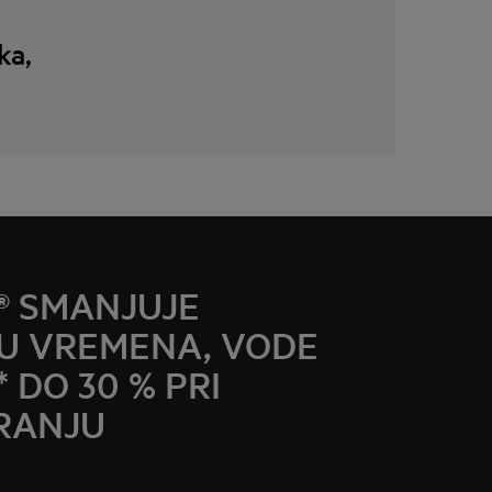
ka,
® SMANJUJE
U VREMENA, VODE
* DO 30 % PRI
RANJU