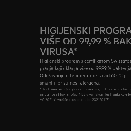
HIGIJENSKI PROGR
VIŠE OD 99,99 % BAK
VIRUSA*
Higijenski program s certifikatom Swissates
pranja koji uklanja više od 99,99 % bakterija
Održavanjem temperature iznad 60 °C pri
smanjiti prisutnost alergena.
* Testirano na Staphylococcus aureus, Enterococcus fae
aeruginosa i bakteriofag MS2 u vanjskom testiranju koje je
AG 2021. (Izvješće o testiranju br. 202120117)