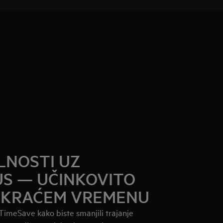
ILNOSTI UZ
US — UČINKOVITO
JKRAĆEM VREMENU
imeSave kako biste smanjili trajanje