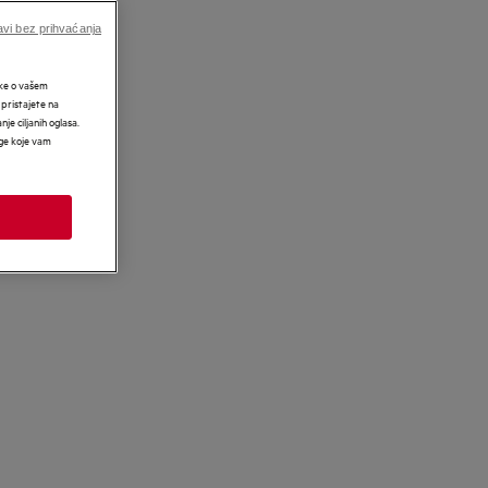
vi bez prihvaćanja
tke o vašem
 pristajete na
nje ciljanih oglasa.
uge koje vam