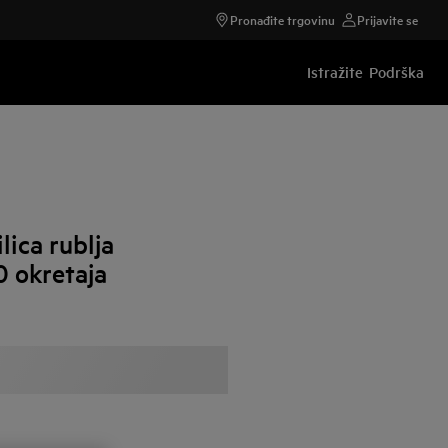
Pronađite trgovinu
Prijavite se
Istražite
Podrška
ica rublja
0 okretaja