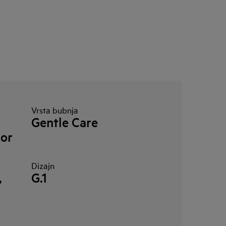
Vrsta bubnja
Gentle Care
nor
Dizajn
,
G.1