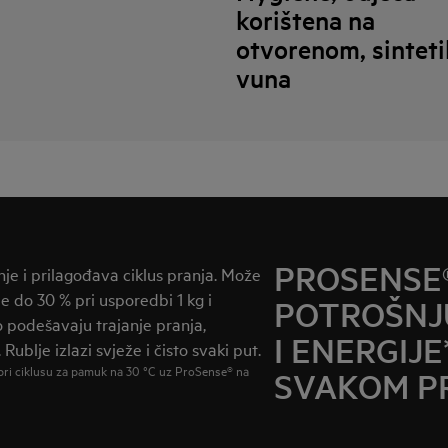
korištena na
otvorenom, sinteti
vuna
PROSENSE
e i prilagođava ciklus pranja. Može
je do 30 % pri usporedbi 1 kg i
POTROŠNJ
 podešavaju trajanje pranja,
I ENERGIJE
Rublje izlazi svježe i čisto svaki put.
e pri ciklusu za pamuk na 30 °C uz ProSense® na
SVAKOM P