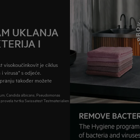
AM UKLANJA
TERIJA I
t visokoučinkovit je ciklus
 i virusa* s odjeće.
 pranju također možete
cium, Candida albicans, Pseudomonas
 provela tvrtka Swissatest Testmaterialien