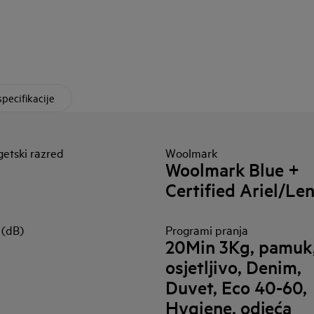
specifikacije
etski razred
Woolmark
Woolmark Blue +
Certified Ariel/Le
 (dB)
Programi pranja
20Min 3Kg, pamuk
osjetljivo, Denim,
Duvet, Eco 40-60,
Hygiene, odjeća