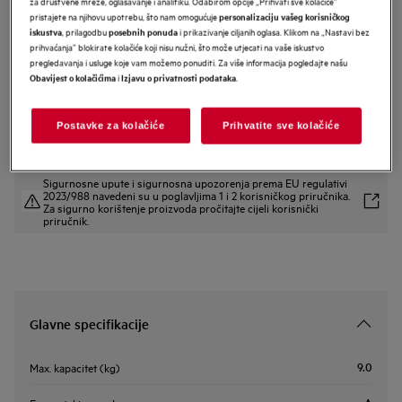
za društvene mreže, oglašavanje i analitiku. Odabirom opcije „Prihvati sve kolačiće”
pristajete na njihovu upotrebu, što nam omogućuje
personalizaciju vašeg korisničkog
LF5Z49BE
, prilagodbu
i prikazivanje ciljanih oglasa. Klikom na „Nastavi bez
iskustva
posebnih ponuda
AEG 5000 Series perilica rublja
prihvaćanja” blokirate kolačiće koji nisu nužni, što može utjecati na vaše iskustvo
kapaciteta 9 kg i 1400 okretaja
pregledavanja i usluge koje vam možemo ponuditi. Za više informacija pogledajte našu
i
.
Obavijest o kolačićima
Izjavu o privatnosti podataka
Informacijski list proizvoda
Postavke za kolačiće
Prihvatite sve kolačiće
Sigurnosne upute i sigurnosna upozorenja prema EU regulativi
2023/988 navedeni su u poglavljima 1 i 2 korisničkog priručnika.
Za sigurno korištenje proizvoda pročitajte cijeli korisnički
priručnik.
Glavne specifikacije
9.0
Max. kapacitet (kg)