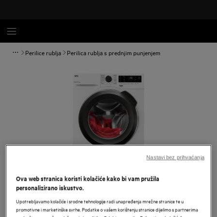
Perilice rublja
Perilica rublja s prednjim punjenjem
Nastavi bez prihvaćanja
Ova web stranica koristi kolačiće kako bi vam pružila
personalizirano iskustvo.
Povećaj
Upotrebljavamo kolačiće i srodne tehnologije radi unapređenja mrežne stranice te u
promotivne i marketinške svrhe. Podatke o vašem korištenju stranice dijelimo s partnerima