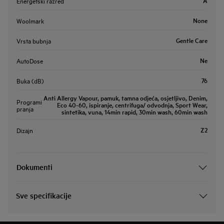
A
Energetski razred
None
Woolmark
Gentle Care
Vrsta bubnja
Ne
AutoDose
76
Buka (dB)
Anti Allergy Vapour, pamuk, tamna odjeća, osjetljivo, Denim,
Programi
Eco 40-60, ispiranje, centrifuga/ odvodnja, Sport Wear,
pranja
sintetika, vuna, 14min rapid, 30min wash, 60min wash
Z2
Dizajn
Dokumenti
Sve specifikacije