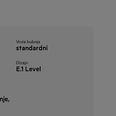
Vrsta bubnja
standardni
Dizajn
E.1 Level
nje,