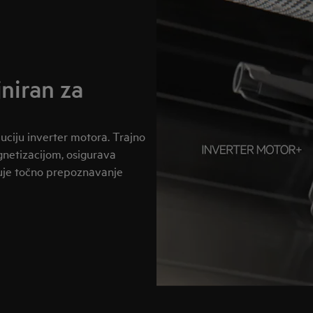
jniran za
ciju inverter motora. Trajno
gnetizacijom, osigurava
ćuje točno prepoznavanje