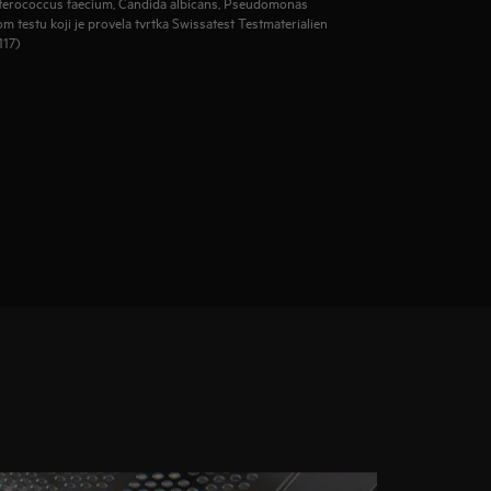
nterococcus faecium, Candida albicans, Pseudomonas
 testu koji je provela tvrtka Swissatest Testmaterialien
117)