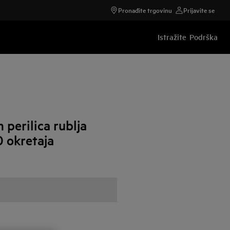
Pronađite trgovinu
Prijavite se
Istražite
Podrška
perilica rublja
0 okretaja