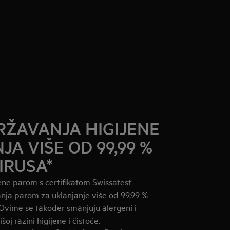
ŽAVANJA HIGIJENE
A VIŠE OD 99,99 %
IRUSA*
ne parom s certifikatom Swissatest
ranja parom za uklanjanje više od 99,99 %
. Ovime se također smanjuju alergeni i
j razini higijene i čistoće.