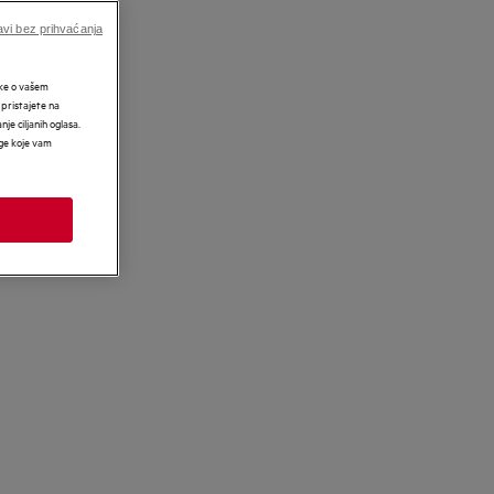
vi bez prihvaćanja
tke o vašem
 pristajete na
nje ciljanih oglasa.
uge koje vam