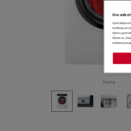
Ova web str
Upotrebljavamo
korištenju stra
njihovu upotre
Klikom na „Nast
možemo ponudit
Povećaj