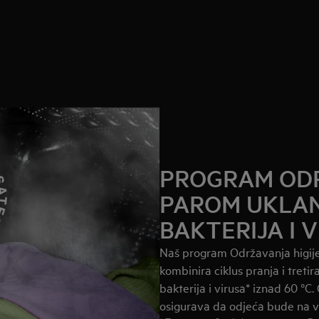
PROGRAM ODR
PAROM UKLANJ
BAKTERIJA I V
Naš program Održavanja higije
kombinira ciklus pranja i treti
bakterija i virusa* iznad 60 °C
osigurava da odjeća bude na višo