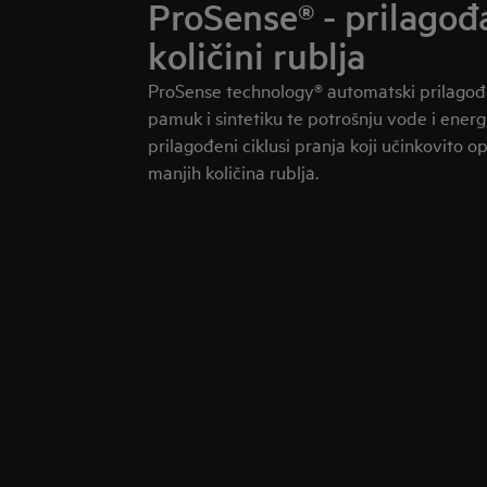
ProSense® - prilagođ
količini rublja
ProSense technology® automatski prilagođ
pamuk i sintetiku te potrošnju vode i energij
prilagođeni ciklusi pranja koji učinkovito o
manjih količina rublja.