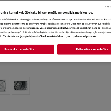
Nasta
anica koristi kolačiće kako bi vam pružila personalizirano iskustvo.
 kolačiće i srodne tehnologije radi unapređenja mrežne stranice te u promotivne i marketinške svrhe. Poda
nice dijelimo s partnerima za društvene mreže, oglašavanje i analitiku. Odabirom opcije „Prihvati sve kolačiće”
bu, što nam omogućuje
, prilagodbu
i prikaziva
personalizaciju vašeg korisničkog iskustva
posebnih ponuda
avi bez prihvaćanja” blokirate kolačiće koji nisu nužni, što može utjecati na vaše iskustvo pregledavanja i usl
i. Za više informacija pogledajte našu
i
.
Obavijest o kolačićima
Izjavu o privatnosti podataka
Postavke za kolačiće
Prihvatite sve kolačiće