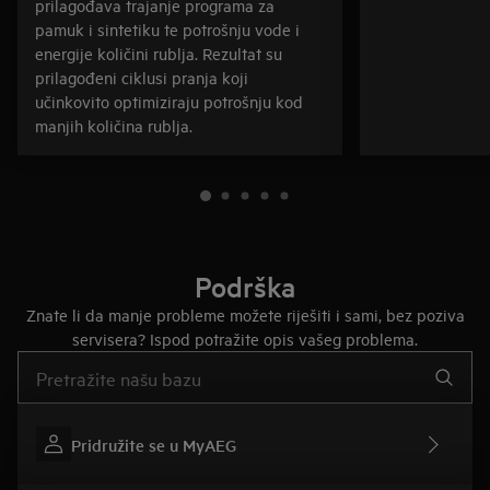
prilagođava trajanje programa za
pamuk i sintetiku te potrošnju vode i
energije količini rublja. Rezultat su
prilagođeni ciklusi pranja koji
učinkovito optimiziraju potrošnju kod
manjih količina rublja.
Podrška
Znate li da manje probleme možete riješiti i sami, bez poziva
servisera? Ispod potražite opis vašeg problema.
Upišite za pretraživanje članaka podrške
Pridružite se u MyAEG