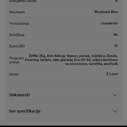
B
Energetski razred
Woolmark Blue
Woolmark
standardni
Vrsta bubnja
Ne
AutoDose
75
Buka (dB)
20Min 3Kg, Anti Allergy Vapour, pamuk, osjetljivo, Denim,
Programi
Downing Jackets, lako glačanje, Eco 40-60, odjeća korištena
pranja
na otvorenom, sintetika, wool\silk
E Level
Dizajn
Dokumenti
Sve specifikacije