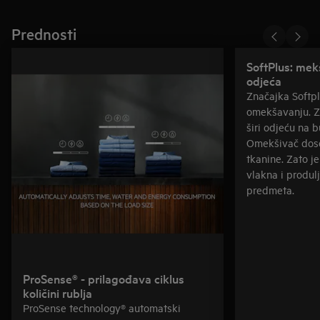
Prednosti
SoftPlus: mek
odjeća
Značajka Softplu
omekšavanju. Za
širi odjeću na b
Omekšivač dose
tkanine. Zato je
vlakna i produlj
predmeta.
ProSense® - prilagođava ciklus
količini rublja
ProSense technology® automatski