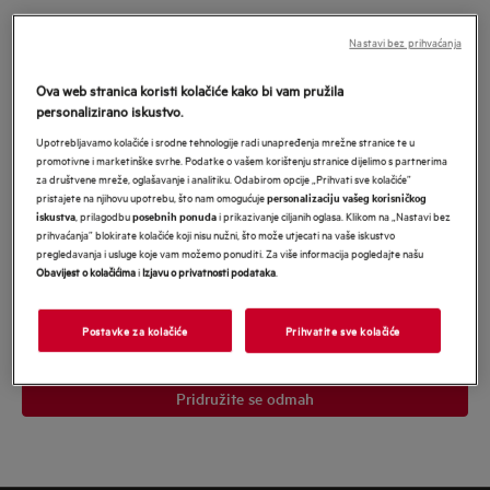
Pridružite se u MyAEG i budite nagrađeni
Nastavi bez prihvaćanja
našim najboljim ponudama
*
Ova web stranica koristi kolačiće kako bi vam pružila
*Obavezno
personalizirano iskustvo.
Obavezno polje
Upotrebljavamo kolačiće i srodne tehnologije radi unapređenja mrežne stranice te u
promotivne i marketinške svrhe. Podatke o vašem korištenju stranice dijelimo s partnerima
Upišite
za društvene mreže, oglašavanje i analitiku. Odabirom opcije „Prihvati sve kolačiće”
svoju
pristajete na njihovu upotrebu, što nam omogućuje
personalizaciju vašeg korisničkog
, prilagodbu
i prikazivanje ciljanih oglasa. Klikom na „Nastavi bez
iskustva
posebnih ponuda
e-
prihvaćanja” blokirate kolačiće koji nisu nužni, što može utjecati na vaše iskustvo
Pristajem na primanje personaliziranog marketinškog sadržaja
mail
pregledavanja i usluge koje vam možemo ponuditi. Za više informacija pogledajte našu
Electrolux grupe
putem e-pošte, telefona, SMS-a i pošte. Pristajem i da
Obavijest o kolačićima
i
Izjavu o privatnosti podataka
.
se moji osobni podaci dijele s mrežama trećih strana i koriste za
adresu
personalizirane oglase na web stranicama trećih strana i društvenim
mrežama. U svakom trenutku mogu povući svoju suglasnost.
Potvrđujem da imam 18 ili više godina. Za više informacija pročitajte
Postavke za kolačiće
Prihvatite sve kolačiće
Obavijest o zaštiti podataka
našu
.</p>
Pridružite se odmah