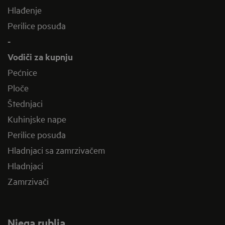
Hlađenje
Perilice posuđa
-
Vodiči za kupnju
Pećnice
Ploče
Štednjaci
Kuhinjske nape
Perilice posuđa
Hladnjaci sa zamrzivačem
Hladnjaci
Zamrzivači
Njega rublja