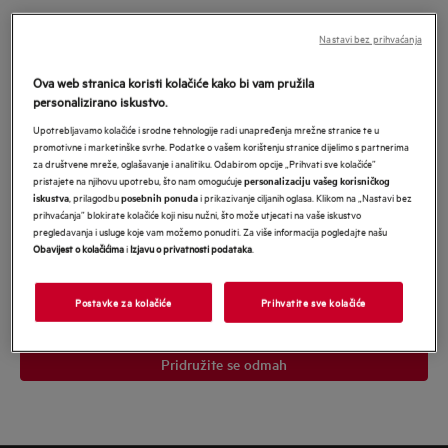
Pridružite se u MyAEG i budite nagrađeni
Nastavi bez prihvaćanja
našim najboljim ponudama
*
Ova web stranica koristi kolačiće kako bi vam pružila
*Obavezno
personalizirano iskustvo.
Obavezno polje
Upotrebljavamo kolačiće i srodne tehnologije radi unapređenja mrežne stranice te u
promotivne i marketinške svrhe. Podatke o vašem korištenju stranice dijelimo s partnerima
Upišite
za društvene mreže, oglašavanje i analitiku. Odabirom opcije „Prihvati sve kolačiće”
svoju
pristajete na njihovu upotrebu, što nam omogućuje
personalizaciju vašeg korisničkog
, prilagodbu
i prikazivanje ciljanih oglasa. Klikom na „Nastavi bez
iskustva
posebnih ponuda
e-
prihvaćanja” blokirate kolačiće koji nisu nužni, što može utjecati na vaše iskustvo
Pristajem na primanje personaliziranog marketinškog sadržaja
mail
pregledavanja i usluge koje vam možemo ponuditi. Za više informacija pogledajte našu
Electrolux grupe
putem e-pošte, telefona, SMS-a i pošte. Pristajem i da
Obavijest o kolačićima
i
Izjavu o privatnosti podataka
.
se moji osobni podaci dijele s mrežama trećih strana i koriste za
adresu
personalizirane oglase na web stranicama trećih strana i društvenim
mrežama. U svakom trenutku mogu povući svoju suglasnost.
Potvrđujem da imam 18 ili više godina. Za više informacija pročitajte
Postavke za kolačiće
Prihvatite sve kolačiće
Obavijest o zaštiti podataka
našu
.</p>
Pridružite se odmah