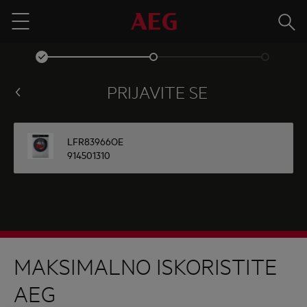
Traži
Menu
PRIJAVITE SE
LFR83966OE
914501310
MAKSIMALNO ISKORISTITE
AEG