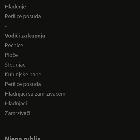
Hlađenje
Perilice posuđa
-
Vodiči za kupnju
Pećnice
Ploče
Štednjaci
Kuhinjske nape
Perilice posuđa
Hladnjaci sa zamrzivačem
Hladnjaci
Zamrzivači
Njega rublja