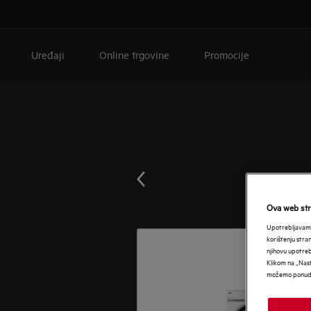
Uređaji
Online trgovine
Promocije
Ova web stra
Upotrebljavamo
korištenju stra
njihovu upotre
Klikom na „Nast
možemo ponudit