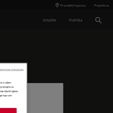
Pronađite trgovinu
Prijavite se
Traži
Istražite
Podrška
stavi bez prihvaćanja
tke o vašem
 pristajete na
nje ciljanih oglasa.
uge koje vam