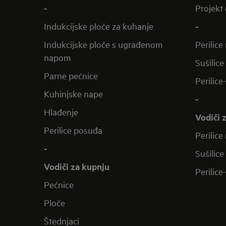
-
Projekt 
Indukcijske ploče za kuhanje
-
Indukcijske ploče s ugrađenom
Perilice
napom
Sušilice
Parne pećnice
Perilice
Kuhinjske nape
-
Hlađenje
Vodiči 
Perilice posuđa
Perilice
-
Sušilice
Vodiči za kupnju
Perilice
Pećnice
Ploče
Štednjaci