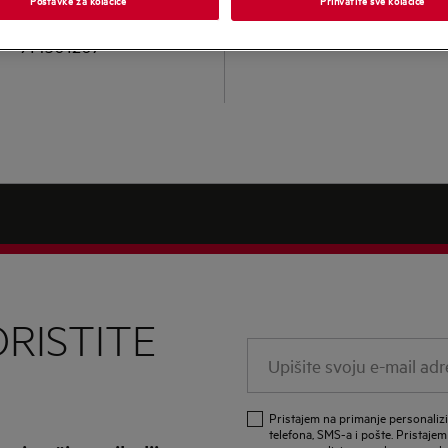
LFR93946UE
914501207
RISTITE
Upišite
svoju
e-
Pristajem na primanje personali
mail
telefona, SMS-a i pošte. Pristajem