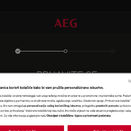
PRIJAVITE SE
Na
nica koristi kolačiće kako bi vam pružila personalizirano iskustvo.
 kolačiće i srodne tehnologije radi unapređenja mrežne stranice te u promotivne i marketinške svrhe. Poda
nice dijelimo s partnerima za društvene mreže, oglašavanje i analitiku. Odabirom opcije „Prihvati sve kolačiće”
bu, što nam omogućuje
, prilagodbu
i prikaziva
personalizaciju vašeg korisničkog iskustva
posebnih ponuda
avi bez prihvaćanja” blokirate kolačiće koji nisu nužni, što može utjecati na vaše iskustvo pregledavanja i usl
i. Za više informacija pogledajte našu
Obavijest o kolačićima
i
Izjavu o privatnosti podataka
.
Postavke za kolačiće
Prihvatite sve kolačiće