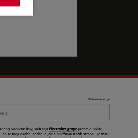
Obavezno polje
Electrolux grupe
ziranog marketinškog sadržaja
putem e-pošte,
 i da se moji osobni podaci dijele s mrežama trećih strana i koriste