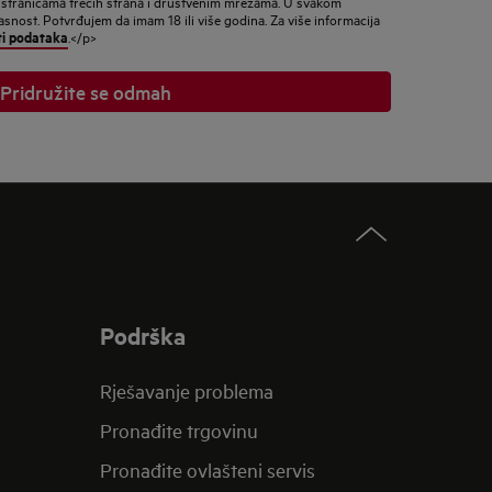
 stranicama trećih strana i društvenim mrežama. U svakom
nost. Potvrđujem da imam 18 ili više godina. Za više informacija
ti podataka
.</p>
Pridružite se odmah
Podrška
Rješavanje problema
Pronađite trgovinu
Pronađite ovlašteni servis