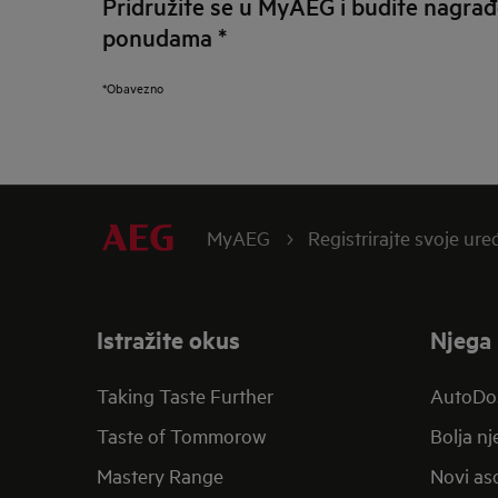
Pridružite se u MyAEG i budite nagrađ
ponudama
*
*Obavezno
MyAEG
Registrirajte svoje ure
Istražite okus
Njega 
Taking Taste Further
AutoDo
Taste of Tommorow
Bolja n
Mastery Range
Novi aso