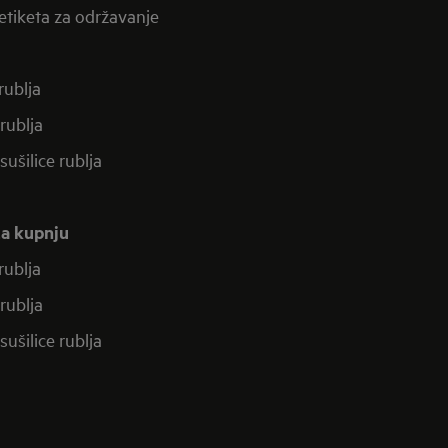
etiketa za održavanje
 rublja
 rublja
-sušilice rublja
za kupnju
 rublja
 rublja
-sušilice rublja