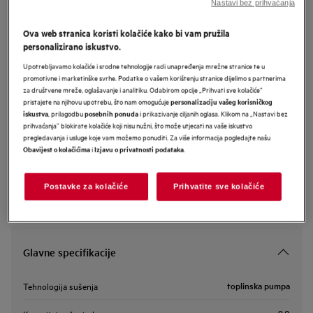
Nastavi bez prihvaćanja
TR839P4CE
AEG 8000 Series sušilica s
Ova web stranica koristi kolačiće kako bi vam pružila
personalizirano iskustvo.
toplinskom pumpom kapaciteta 9 kg
Upotrebljavamo kolačiće i srodne tehnologije radi unapređenja mrežne stranice te u
promotivne i marketinške svrhe. Podatke o vašem korištenju stranice dijelimo s partnerima
za društvene mreže, oglašavanje i analitiku. Odabirom opcije „Prihvati sve kolačiće”
Informacijski list proizvoda
pristajete na njihovu upotrebu, što nam omogućuje
personalizaciju vašeg korisničkog
, prilagodbu
i prikazivanje ciljanih oglasa. Klikom na „Nastavi bez
iskustva
posebnih ponuda
prihvaćanja” blokirate kolačiće koji nisu nužni, što može utjecati na vaše iskustvo
pregledavanja i usluge koje vam možemo ponuditi. Za više informacija pogledajte našu
Sigurnosne upute i sigurnosna upozorenja prema EU regulativi
i
.
Obavijest o kolačićima
Izjavu o privatnosti podataka
2023/988 navedeni su u poglavljima 1 i 2 korisničkog priručnika.
Za sigurno korištenje proizvoda pročitajte cijeli korisnički
priručnik.
Postavke za kolačiće
Prihvatite sve kolačiće
Glavne specifikacije
toplinska pumpa
Tehnologija sušenja