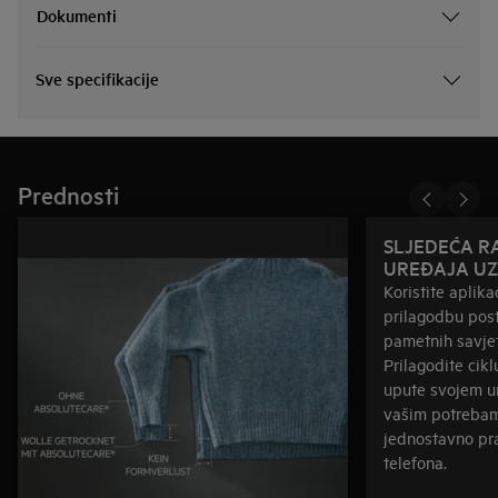
Dokumenti
Sve specifikacije
Prednosti
SLJEDEĆA R
UREĐAJA U
Koristite aplik
prilagodbu post
pametnih savjet
Prilagodite cikl
upute svojem u
vašim potrebam
jednostavno p
telefona.