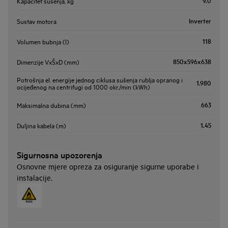
9.0
Kapacitet sušenja, kg
Inverter
Sustav motora
118
Volumen bubnja (l)
850x596x638
Dimenzije VxŠxD (mm)
Potrošnja el. energije jednog ciklusa sušenja rublja opranog i
1.980
ocijeđenog na centrifugi od 1000 okr./min (kWh)
663
Maksimalna dubina (mm)
1.45
Duljina kabela (m)
Sigurnosna upozorenja
Osnovne mjere opreza za osiguranje sigurne uporabe i
instalacije.