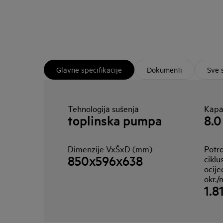
Glavne specifikacije
Dokumenti
Sve 
Tehnologija sušenja
Kapac
toplinska pumpa
8.0
Dimenzije VxŠxD (mm)
Potro
850x596x638
ciklu
ocije
okr./
1.8