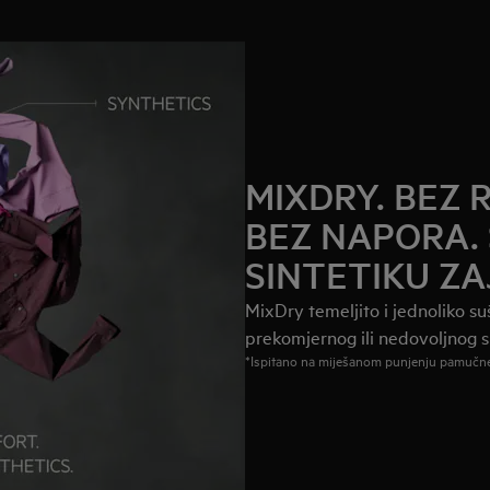
MIXDRY. BEZ
BEZ NAPORA. 
SINTETIKU Z
MixDry temeljito i jednoliko su
prekomjernog ili nedovoljnog s
*Ispitano na miješanom punjenju pamučne i