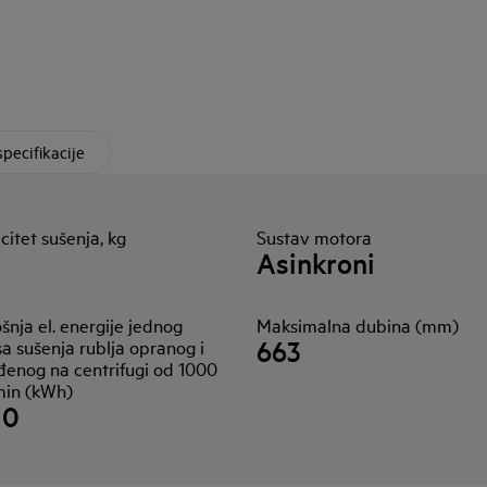
specifikacije
itet sušenja, kg
Sustav motora
Asinkroni
šnja el. energije jednog
Maksimalna dubina (mm)
663
sa sušenja rublja opranog i
đenog na centrifugi od 1000
min (kWh)
10