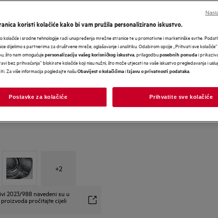
Nasta
anica koristi kolačiće kako bi vam pružila personalizirano iskustvo.
 kolačiće i srodne tehnologije radi unapređenja mrežne stranice te u promotivne i marketinške svrhe. Poda
nice dijelimo s partnerima za društvene mreže, oglašavanje i analitiku. Odabirom opcije „Prihvati sve kolačiće”
bu, što nam omogućuje
, prilagodbu
i prikaziva
personalizaciju vašeg korisničkog iskustva
posebnih ponuda
avi bez prihvaćanja” blokirate kolačiće koji nisu nužni, što može utjecati na vaše iskustvo pregledavanja i usl
i. Za više informacija pogledajte našu
i
.
Obavijest o kolačićima
Izjavu o privatnosti podataka
Postavke za kolačiće
Prihvatite sve kolačiće
+
2
ivi 2023/988 navedeni su u
proizvoda pročitajte cijeli