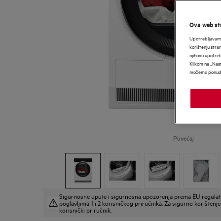
Ova web str
Upotrebljavamo
korištenju stra
njihovu upotre
Klikom na „Nast
možemo ponudit
Povećaj
Sigurnosne upute i sigurnosna upozorenja prema EU regulat
poglavljima 1 i 2 korisničkog priručnika. Za sigurno korištenje 
korisnički priručnik.