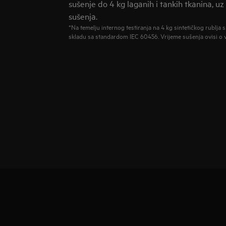
sušenje do 4 kg laganih i tankih tkanina, u
sušenja.
*Na temelju internog testiranja na 4 kg sintetičkog rublja
skladu sa standardom IEC 60456. Vrijeme sušenja ovisi o vr