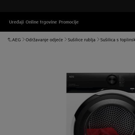
Uređaji
Online trgovine
Promocije
AEG
Održavanje odjeće
Sušilice rublja
Sušilica s topli