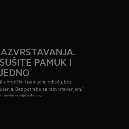
 RAZVRSTAVANJA.
SUŠITE PAMUK I
AJEDNO
ši sintetičku i pamučnu odjeću, bez
ušenja. Bez potrebe za razvrstavanjem.*
 sintetičke odjeće do 5 kg.