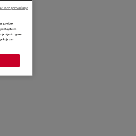
vi bez prihvaćanja
tke o vašem
 pristajete na
nje ciljanih oglasa.
uge koje vam