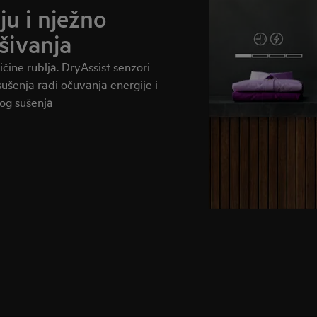
ju i nježno
šivanja
ičine rublja. DryAssist senzori
ušenja radi očuvanja energije i
og sušenja