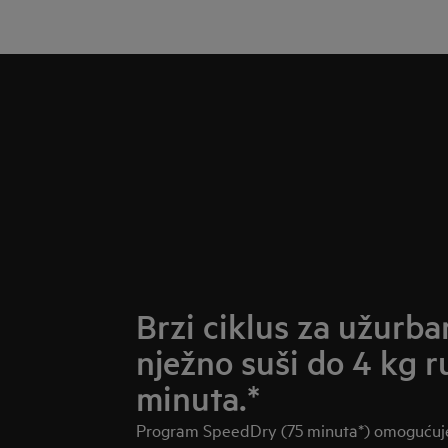
Brzi ciklus za užurba
nježno suši do 4 kg r
minuta.*
Program SpeedDry (75 minuta*) omogućuje 