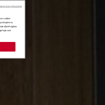
stavi bez prihvaćanja
tke o vašem
 pristajete na
nje ciljanih oglasa.
uge koje vam