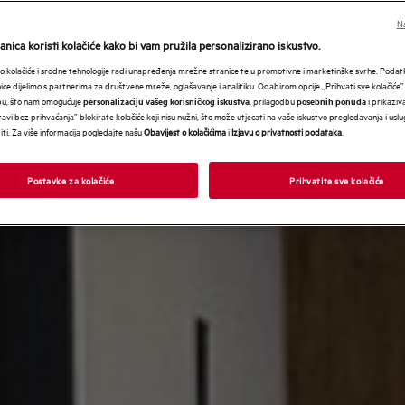
Na
nica koristi kolačiće kako bi vam pružila personalizirano iskustvo.
 kolačiće i srodne tehnologije radi unapređenja mrežne stranice te u promotivne i marketinške svrhe. Poda
nice dijelimo s partnerima za društvene mreže, oglašavanje i analitiku. Odabirom opcije „Prihvati sve kolačiće”
bu, što nam omogućuje
, prilagodbu
i prikaziva
personalizaciju vašeg korisničkog iskustva
posebnih ponuda
avi bez prihvaćanja” blokirate kolačiće koji nisu nužni, što može utjecati na vaše iskustvo pregledavanja i usl
i. Za više informacija pogledajte našu
Obavijest o kolačićima
i
Izjavu o privatnosti podataka
.
Postavke za kolačiće
Prihvatite sve kolačiće