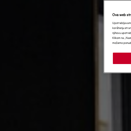
Ova web stra
Upotrebljavamo
korištenju stra
njihovu upotre
Klikom na „Nast
možemo ponudit