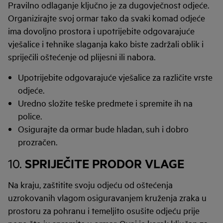
Pravilno odlaganje ključno je za dugovječnost odjeće.
Organizirajte svoj ormar tako da svaki komad odjeće
ima dovoljno prostora i upotrijebite odgovarajuće
vješalice i tehnike slaganja kako biste zadržali oblik i
spriječili oštećenje od plijesni ili nabora.
Upotrijebite odgovarajuće vješalice za različite vrste
odjeće.
Uredno složite teške predmete i spremite ih na
police.
Osigurajte da ormar bude hladan, suh i dobro
prozračen.
SPRIJEČITE PRODOR VLAGE
10.
Na kraju, zaštitite svoju odjeću od oštećenja
uzrokovanih vlagom osiguravanjem kruženja zraka u
prostoru za pohranu i temeljito osušite odjeću prije