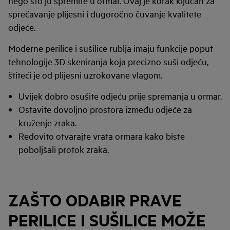
nego što ju spremite u ormar. Ovaj je korak ključan za
sprečavanje plijesni i dugoročno čuvanje kvalitete
odjeće.
Moderne perilice i sušilice rublja imaju funkcije poput
tehnologije 3D skeniranja koja precizno suši odjeću,
štiteći je od plijesni uzrokovane vlagom.
Uvijek dobro osušite odjeću prije spremanja u ormar.
Ostavite dovoljno prostora između odjeće za
kruženje zraka.
Redovito otvarajte vrata ormara kako biste
poboljšali protok zraka.
ZAŠTO ODABIR PRAVE
PERILICE I SUŠILICE MOŽE