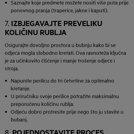
Saznajte koje predmete možete nositi više puta prije
ponovnog pranja (traperice, jakne i kaputi).
IZBJEGAVAJTE PREVELIKU
7.
KOLIČINU RUBLJA
Osigurajte dovoljno prostora u bubnju kako bi se
odjeća mogla slobodno kretati. Ova ravnoteža ključna
je za učinkovito čišćenje i manje trošenje odjeće i
stroja.
Napunite perilicu do tri četvrtine za optimalno
kretanje.
U priručniku svoje perilice potražite maksimalnu
preporučenu količinu rublja.
Odjeću dobro protresite prije nego što ju stavite u
bubanj.
POJEDNOSTAVITE PROCES
8.