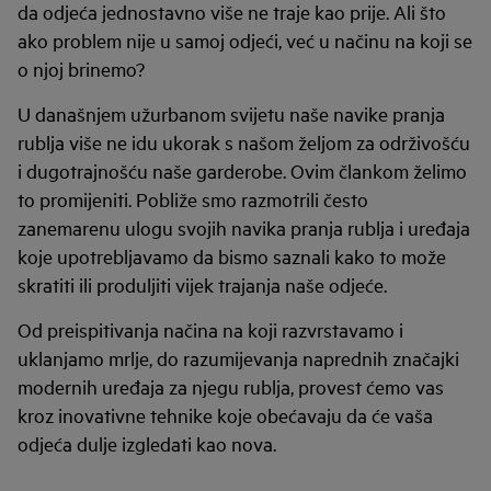
da odjeća jednostavno više ne traje kao prije. Ali što
ako problem nije u samoj odjeći, već u načinu na koji se
o njoj brinemo?
U današnjem užurbanom svijetu naše navike pranja
rublja više ne idu ukorak s našom željom za održivošću
i dugotrajnošću naše garderobe. Ovim člankom želimo
to promijeniti. Pobliže smo razmotrili često
zanemarenu ulogu svojih navika pranja rublja i uređaja
koje upotrebljavamo da bismo saznali kako to može
skratiti ili produljiti vijek trajanja naše odjeće.
Od preispitivanja načina na koji razvrstavamo i
uklanjamo mrlje, do razumijevanja naprednih značajki
modernih uređaja za njegu rublja, provest ćemo vas
kroz inovativne tehnike koje obećavaju da će vaša
odjeća dulje izgledati kao nova.