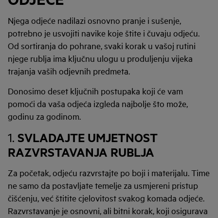
Njega odjeće nadilazi osnovno pranje i sušenje,
potrebno je usvojiti navike koje štite i čuvaju odjeću.
Od sortiranja do pohrane, svaki korak u vašoj rutini
njege rublja ima ključnu ulogu u produljenju vijeka
trajanja vaših odjevnih predmeta.
Donosimo deset ključnih postupaka koji će vam
pomoći da vaša odjeća izgleda najbolje što može,
godinu za godinom.
SVLADAJTE UMJETNOST
1.
RAZVRSTAVANJA RUBLJA
Za početak, odjeću razvrstajte po boji i materijalu. Time
ne samo da postavljate temelje za usmjereni pristup
čišćenju, već štitite cjelovitost svakog komada odjeće.
Razvrstavanje je osnovni, ali bitni korak, koji osigurava