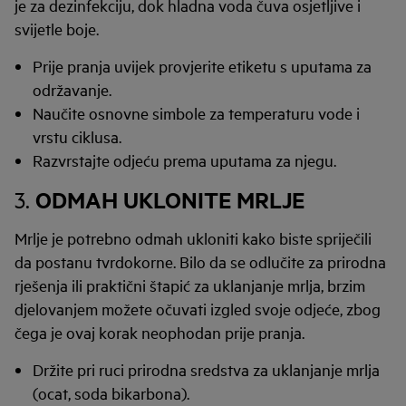
je za dezinfekciju, dok hladna voda čuva osjetljive i
svijetle boje.
Prije pranja uvijek provjerite etiketu s uputama za
održavanje.
Naučite osnovne simbole za temperaturu vode i
vrstu ciklusa.
Razvrstajte odjeću prema uputama za njegu.
ODMAH UKLONITE MRLJE
3.
Mrlje je potrebno odmah ukloniti kako biste spriječili
da postanu tvrdokorne. Bilo da se odlučite za prirodna
rješenja ili praktični štapić za uklanjanje mrlja, brzim
djelovanjem možete očuvati izgled svoje odjeće, zbog
čega je ovaj korak neophodan prije pranja.
Držite pri ruci prirodna sredstva za uklanjanje mrlja
(ocat, soda bikarbona).