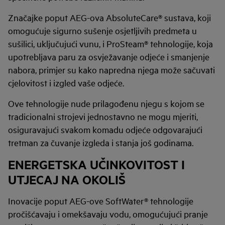
Značajke poput AEG-ova AbsoluteCare® sustava, koji
omogućuje sigurno sušenje osjetljivih predmeta u
sušilici, uključujući vunu, i ProSteam® tehnologije, koja
upotrebljava paru za osvježavanje odjeće i smanjenje
nabora, primjer su kako napredna njega može sačuvati
cjelovitost i izgled vaše odjeće.
Ove tehnologije nude prilagođenu njegu s kojom se
tradicionalni strojevi jednostavno ne mogu mjeriti,
osiguravajući svakom komadu odjeće odgovarajući
tretman za čuvanje izgleda i stanja još godinama.
ENERGETSKA UČINKOVITOST I
UTJECAJ NA OKOLIŠ
Inovacije poput AEG-ove SoftWater® tehnologije
pročišćavaju i omekšavaju vodu, omogućujući pranje