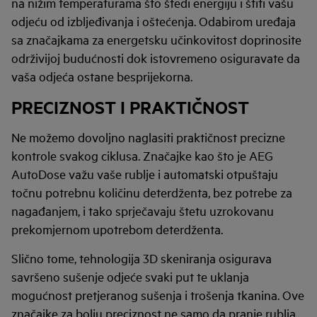
na nižim temperaturama što štedi energiju i štiti vašu
odjeću od izbljeđivanja i oštećenja. Odabirom uređaja
sa značajkama za energetsku učinkovitost doprinosite
održivijoj budućnosti dok istovremeno osiguravate da
vaša odjeća ostane besprijekorna.
PRECIZNOST I PRAKTIČNOST
Ne možemo dovoljno naglasiti praktičnost precizne
kontrole svakog ciklusa. Značajke kao što je AEG
AutoDose važu vaše rublje i automatski otpuštaju
točnu potrebnu količinu deterdženta, bez potrebe za
nagađanjem, i tako sprječavaju štetu uzrokovanu
prekomjernom upotrebom deterdženta.
Slično tome, tehnologija 3D skeniranja osigurava
savršeno sušenje odjeće svaki put te uklanja
mogućnost pretjeranog sušenja i trošenja tkanina. Ove
značajke za bolju preciznost ne samo da pranje rublja