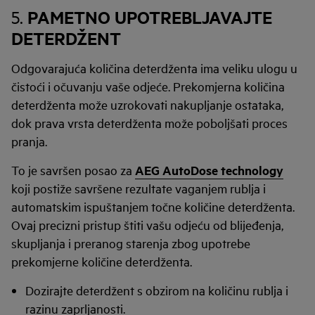
PAMETNO UPOTREBLJAVAJTE
5.
DETERDŽENT
Odgovarajuća količina deterdženta ima veliku ulogu u
čistoći i očuvanju vaše odjeće. Prekomjerna količina
deterdženta može uzrokovati nakupljanje ostataka,
dok prava vrsta deterdženta može poboljšati proces
pranja.
To je savršen posao za
AEG AutoDose technology
koji postiže savršene rezultate vaganjem rublja i
automatskim ispuštanjem točne količine deterdženta.
Ovaj precizni pristup štiti vašu odjeću od blijeđenja,
skupljanja i preranog starenja zbog upotrebe
prekomjerne količine deterdženta.
Dozirajte deterdžent s obzirom na količinu rublja i
razinu zaprljanosti.