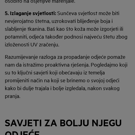
osobito na osjetljive materijale.
5.
Izlaganje svjetlosti:
Sunčeva svjetlost može biti
nevjerojatno štetna, uzrokovati blijeđenje boja i
slabljenje tkanina. Baš kao što koža može izgorjeti ili
potamniti, odjeća također podnosi najveću štetu zbog
izloženosti UV zračenju.
Razumijevanje razloga za propadanje odjeće pomaže
nam da istražimo proaktivna rješenja. Pogledajmo koji
su to ključni savjeti koji obećavaju iz temelja
promijeniti način na koji se brinemo o svojoj odjeći
kako bi dulje trajala i bolje izgledala, nakon svakog
pranja.
SAVJETI ZA BOLJU NJEGU
ODJEĆE