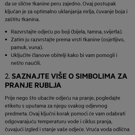
da se slične tkanine peru zajedno. Ovaj postupak
ključan je za optimalno uklanjanja mrlja, čuvanje boja i
zaštitu tkanina.
Razvrstajte odjeću po boji (bijela, tamna, svijetla).
Zatim ju razvrstajte prema vrsti tkanine (osjetljivo,
pamuk, vuna).
Uključite članove obitelji kako bi vam pomogli i
nešto naučili.
SAZNAJTE VIŠE O SIMBOLIMA ZA
2.
PRANJE RUBLJA
Prije nego što ubacite odjeću na pranje, pogledajte
etiketu s uputama za njegu svakog odjevnog
predmeta. Ovaj ključni korak pomoći će vam odabrati
odgovarajuću temperaturu vode i ciklus pranja,
čuvajući izgled i stanje vaše odjeće. Vruća voda odlična