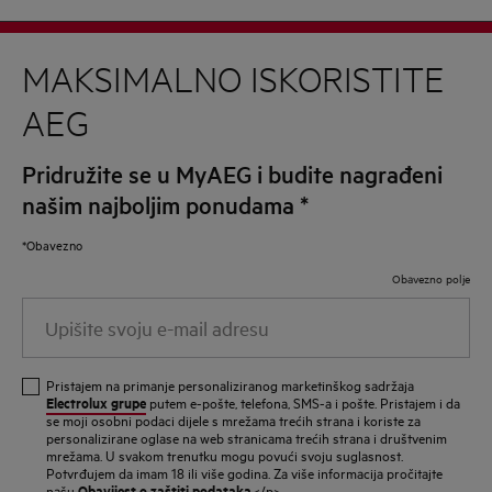
MAKSIMALNO ISKORISTITE
AEG
Pridružite se u MyAEG i budite nagrađeni
našim najboljim ponudama
*
*Obavezno
Obavezno polje
Upišite
svoju
e-
Pristajem na primanje personaliziranog marketinškog sadržaja
mail
Electrolux grupe
putem e-pošte, telefona, SMS-a i pošte. Pristajem i da
se moji osobni podaci dijele s mrežama trećih strana i koriste za
adresu
personalizirane oglase na web stranicama trećih strana i društvenim
mrežama. U svakom trenutku mogu povući svoju suglasnost.
Potvrđujem da imam 18 ili više godina. Za više informacija pročitajte
Obavijest o zaštiti podataka
našu
.</p>