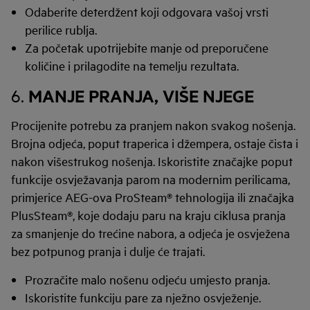
Odaberite deterdžent koji odgovara vašoj vrsti
perilice rublja.
Za početak upotrijebite manje od preporučene
količine i prilagodite na temelju rezultata.
MANJE PRANJA, VIŠE NJEGE
6.
Procijenite potrebu za pranjem nakon svakog nošenja.
Brojna odjeća, poput traperica i džempera, ostaje čista i
nakon višestrukog nošenja. Iskoristite značajke poput
funkcije osvježavanja parom na modernim perilicama,
primjerice AEG-ova ProSteam® tehnologija ili značajka
PlusSteam®, koje dodaju paru na kraju ciklusa pranja
za smanjenje do trećine nabora, a odjeća je osvježena
bez potpunog pranja i dulje će trajati.
Prozračite malo nošenu odjeću umjesto pranja.
Iskoristite funkciju pare za nježno osvježenje.