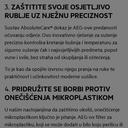
ZAŠTITITE SVOJE OSJETLJIVO
3.
RUBLJE UZ NJEŽNU PRECIZNOST
Sustav AbsoluteCare® dokaz je AEG-ove predanosti
očuvanju odjeće. Ovo inovativno rješenje za sušenje
precizno kontrolira kretanje bubnja i temperaturu za
sigurno sušenje čak i najosjetljivijih predmeta, poput
vune i svile, bez straha od skupljanja ili oštećenja.
To je kao da spojite izvrsnu njegu pranja na ruke te
praktičnost i učinkovitost moderne sušilice.
PRIDRUŽITE SE BORBI PROTIV
4.
ONEČIŠĆENJA MIKROPLASTIKOM
U našim nastojanjima da zaštitimo okoliš, onečišćenje
mikroplastikom ključno je pitanje. AEG-ov filter za
mikroplastiku, koji se može dodati u bilo koju perilicu ili