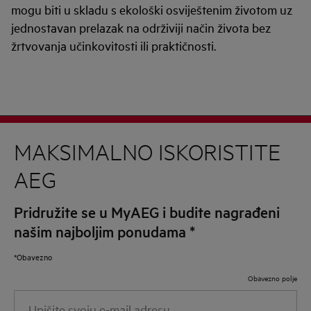
mogu biti u skladu s ekološki osviještenim životom uz
jednostavan prelazak na održiviji način života bez
žrtvovanja učinkovitosti ili praktičnosti.
MAKSIMALNO ISKORISTITE
AEG
Pridružite se u MyAEG i budite nagrađeni
našim najboljim ponudama
*
*Obavezno
Obavezno polje
Upišite