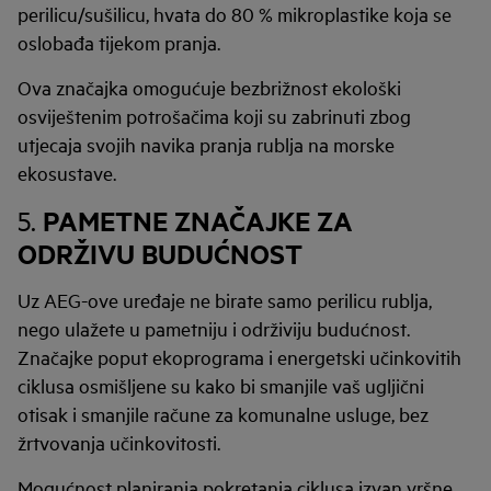
perilicu/sušilicu, hvata do 80 % mikroplastike koja se
oslobađa tijekom pranja.
Ova značajka omogućuje bezbrižnost ekološki
osviještenim potrošačima koji su zabrinuti zbog
utjecaja svojih navika pranja rublja na morske
ekosustave.
PAMETNE ZNAČAJKE ZA
5.
ODRŽIVU BUDUĆNOST
Uz AEG-ove uređaje ne birate samo perilicu rublja,
nego ulažete u pametniju i održiviju budućnost.
Značajke poput ekoprograma i energetski učinkovitih
ciklusa osmišljene su kako bi smanjile vaš ugljični
otisak i smanjile račune za komunalne usluge, bez
žrtvovanja učinkovitosti.
Mogućnost planiranja pokretanja ciklusa izvan vršne