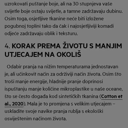
uzrokovati puštanje boje, ali na 30 stupnjeva vaše
svijetle boje ostaju svijetle, a tamne zadržavaju dubinu.
Osim toga, osjetljive tkanine neće biti izložene
pogubnoj toplini tako da čak i najosjetljiviji komadi
odjeće zadržavaju oblik i teksturu.
KORAK PREMA ŽIVOTU S MANJIM
4.
UTJECAJEM NA OKOLIŠ
Odabir pranja na nižim temperaturama jednostavan
je, ali učinkovit način za održiviji način života. Osim što
troši manje energije, hladnije pranje doprinosi
ispuštanju manje količine mikroplastike u naše oceane,
što se često događa kod sintetičkih tkanina (
Cotton et
al., 2020
). Mala je to promjena s velikim utjecajem –
uskladite svoje navike pranja rublja s ekološki
osviještenim načinom života.