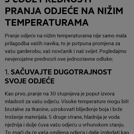
PRANJA ODJEĆE NA NIŽIM
TEMPERATURAMA
Pranje odjeće na nižim temperaturama nije samo mala
prilagodba vaših navika, to je potpuna promjena za
vašu garderobu, vaš novčanik i naš svijet. Pogledajmo
nevjerojatne prednosti ove jednostavne odluke:
SAČUVAJTE DUGOTRAJNOST
1.
SVOJE ODJEĆE
Kao prvo, pranje na 30 stupnjeva je poput izvora
mladosti za vašu odjeću. Visoke temperature mogu biti
brutalne za tkanine, uzrokovati blijeđenje boja i brže
trošenje materijala. S druge strane, hladnija je voda
nježnija i dulje čuva vašu odjeću u vrhunskom stanju.
To znači da će vaša omiljena odjeća i dalje izgledati kao