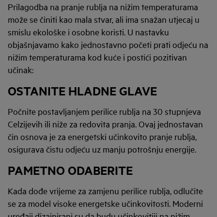
Prilagodba na pranje rublja na nižim temperaturama
može se činiti kao mala stvar, ali ima snažan utjecaj u
smislu ekološke i osobne koristi. U nastavku
objašnjavamo kako jednostavno početi prati odjeću na
nižim temperaturama kod kuće i postići pozitivan
učinak:
OSTANITE HLADNE GLAVE
Počnite postavljanjem perilice rublja na 30 stupnjeva
Celzijevih ili niže za redovita pranja. Ovaj jednostavan
čin osnova je za energetski učinkovito pranje rublja,
osigurava čistu odjeću uz manju potrošnju energije.
PAMETNO ODABERITE
Kada dođe vrijeme za zamjenu perilice rublja, odlučite
se za model visoke energetske učinkovitosti. Moderni
uređaji dizajnirani su da budu učinkovitiji na nižim