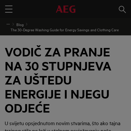
Traži
Menu
Blog
The 30-Degree Washing Guide for Energy Savings and Clothing Care
VODIČ ZA PRANJE
NA 30 STUPNJEVA
ZA UŠTEDU
ENERGIJE I NJEGU
ODJEĆE
U svijetu opsjednutom novim stvarima, što ako tajna
trajnog stila ne leži u stalnom osvježavanju naše