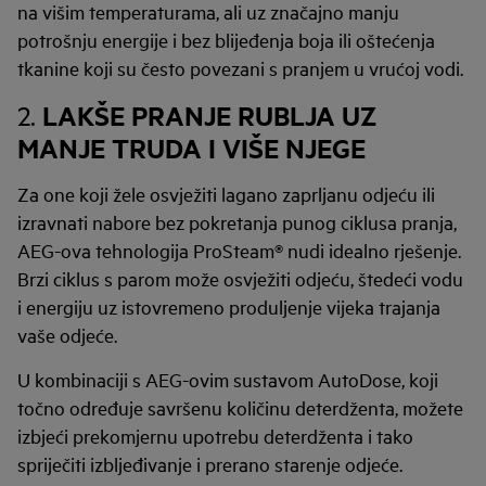
na višim temperaturama, ali uz značajno manju
potrošnju energije i bez blijeđenja boja ili oštećenja
tkanine koji su često povezani s pranjem u vrućoj vodi.
LAKŠE PRANJE RUBLJA UZ
2.
MANJE TRUDA I VIŠE NJEGE
Za one koji žele osvježiti lagano zaprljanu odjeću ili
izravnati nabore bez pokretanja punog ciklusa pranja,
AEG-ova tehnologija ProSteam® nudi idealno rješenje.
Brzi ciklus s parom može osvježiti odjeću, štedeći vodu
i energiju uz istovremeno produljenje vijeka trajanja
vaše odjeće.
U kombinaciji s AEG-ovim sustavom AutoDose, koji
točno određuje savršenu količinu deterdženta, možete
izbjeći prekomjernu upotrebu deterdženta i tako
spriječiti izbljeđivanje i prerano starenje odjeće.