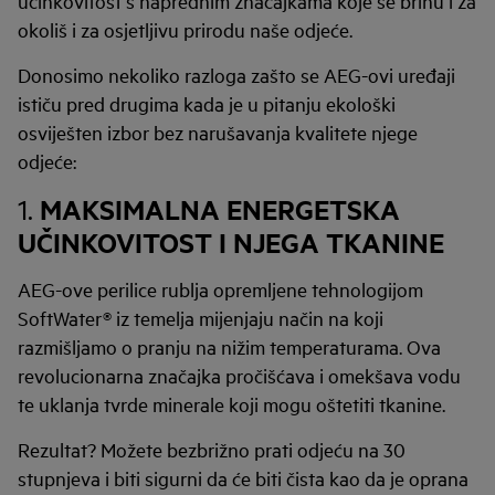
učinkovitost s naprednim značajkama koje se brinu i za
okoliš i za osjetljivu prirodu naše odjeće.
Donosimo nekoliko razloga zašto se AEG-ovi uređaji
ističu pred drugima kada je u pitanju ekološki
osviješten izbor bez narušavanja kvalitete njege
odjeće:
MAKSIMALNA ENERGETSKA
1.
UČINKOVITOST I NJEGA TKANINE
AEG-ove perilice rublja opremljene tehnologijom
SoftWater® iz temelja mijenjaju način na koji
razmišljamo o pranju na nižim temperaturama. Ova
revolucionarna značajka pročišćava i omekšava vodu
te uklanja tvrde minerale koji mogu oštetiti tkanine.
Rezultat? Možete bezbrižno prati odjeću na 30
stupnjeva i biti sigurni da će biti čista kao da je oprana