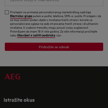
svoju
e-
Pristajem na primanje personaliziranog marketinškog sadržaja
mail
Electrolux grupe
putem e-pošte, telefona, SMS-a i pošte. Pristajem i da
se moji osobni podaci dijele s mrežama trećih strana i koriste za
adresu
personalizirane oglase na web stranicama trećih strana i društvenim
mrežama. U svakom trenutku mogu povući svoju suglasnost.
Potvrđujem da imam 18 ili više godina. Za više informacija pročitajte
Obavijest o zaštiti podataka
našu
.</p>
Pridružite se odmah
Istražite okus