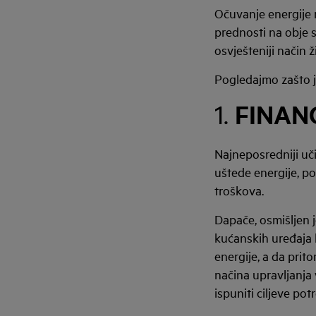
Očuvanje energije n
prednosti na obje 
osvješteniji način 
Pogledajmo zašto je
FINAN
1.
Najneposredniji uči
uštede energije, p
troškova.
Dapače, osmišljen 
kućanskih uređaja 
energije, a da pri
načina upravljanja
ispuniti ciljeve po