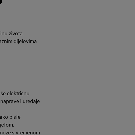
inu života.
raznim dijelovima
oše električnu
 naprave i uređaje
kako biste
vjetom.
ja može s vremenom