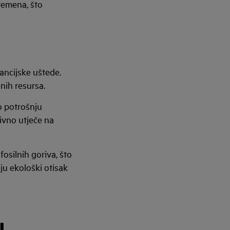
remena, što
ancijske uštede.
dnih resursa.
o potrošnju
tivno utječe na
osilnih goriva, što
ju ekološki otisak
U