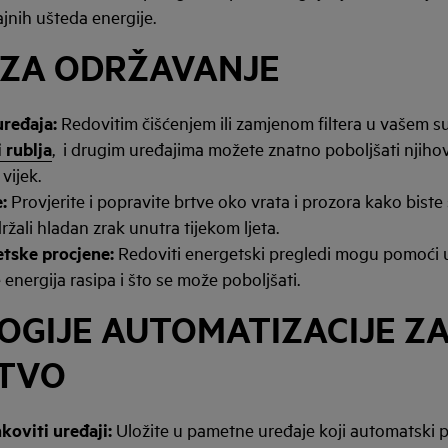
jnih ušteda energije.
 ZA ODRŽAVANJE
uređaja:
Redovitim čišćenjem ili zamjenom filtera u vašem su
i rublja
, i drugim uređajima možete znatno poboljšati njihov
i vijek.
e:
Provjerite i popravite brtve oko vrata i prozora kako biste 
držali hladan zrak unutra tijekom ljeta.
etske procjene:
Redoviti energetski pregledi mogu pomoći
 energija rasipa i što se može poboljšati.
GIJE AUTOMATIZACIJE Z
TVO
koviti uređaji
:
Uložite u pametne uređaje koji automatski 