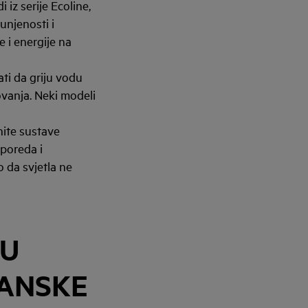
iz serije Ecoline,
unjenosti i
 i energije na
ti da griju vodu
ovanja. Neki modeli
nite sustave
sporeda i
o da svjetla ne
DU
ĆANSKE