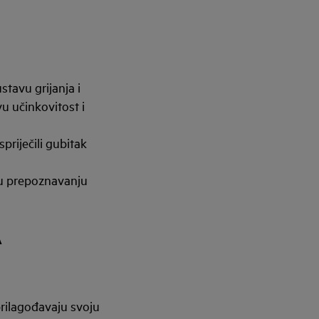
stavu grijanja i
u učinkovitost i
spriječili gubitak
 u prepoznavanju
A
prilagođavaju svoju