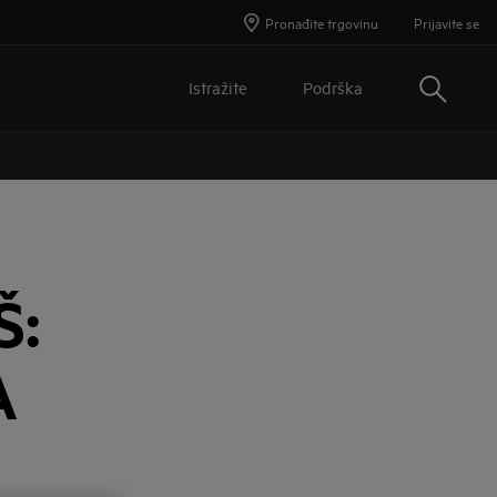
Pronađite trgovinu
Prijavite se
Traži
Istražite
Podrška
Š:
A