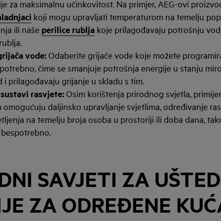
je za maksimalnu učinkovitost. Na primjer, AEG-ovi proizvodi 
hladnjaci
koji mogu upravljati temperaturom na temelju pop
nja ili naše
perilice rublja
koje prilagođavaju potrošnju vode
rublja.
rijača vode:
Odaberite grijače vode koje možete programira
potrebno, čime se smanjuje potrošnja energije u stanju mir
 i prilagođavaju grijanje u skladu s tim.
sustavi rasvjete:
Osim korištenja prirodnog svjetla, primije
m omogućuju daljinsko upravljanje svjetlima, određivanje ra
ljenja na temelju broja osoba u prostoriji ili doba dana, tak
 bespotrebno.
NI SAVJETI ZA UŠTE
IJE ZA ODREĐENE KU