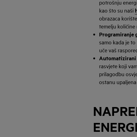
potrošnju energi
kao što su naši
obrazaca korište
temelju količine 
Programiranje g
samo kada je to 
uče vaš raspored
Automatizirani 
rasvjete koji va
prilagodbu osvjet
ostanu upaljena
NAPRED
ENERG