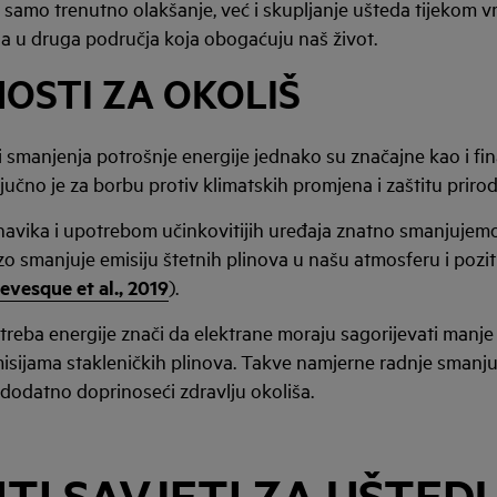
 samo trenutno olakšanje, već i skupljanje ušteda tijekom v
 u druga područja koja obogaćuju naš život.
OSTI ZA OKOLIŠ
 smanjenja potrošnje energije jednako su značajne kao i fin
jučno je za borbu protiv klimatskih promjena i zaštitu priro
avika i upotrebom učinkovitijih uređaja znatno smanjujem
zo smanjuje emisiju štetnih plinova u našu atmosferu i pozi
evesque et al., 2019
).
reba energije znači da elektrane moraju sagorijevati manje f
misijama stakleničkih plinova. Takve namjerne radnje smanju
dodatno doprinoseći zdravlju okoliša.
TI SAVJETI ZA UŠTED