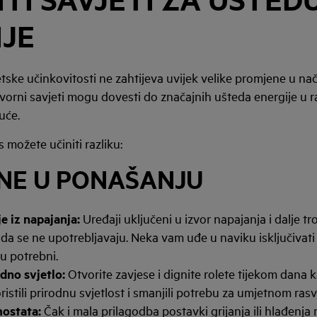
IJE
ske učinkovitosti ne zahtijeva uvijek velike promjene u nač
tvorni savjeti mogu dovesti do značajnih ušteda energije u 
uće.
možete učiniti razliku:
NE U PONAŠANJU
je iz napajanja:
Uređaji uključeni u izvor napajanja i dalje tr
kada se ne upotrebljavaju. Neka vam uđe u naviku isključivati
u potrebni.
odno svjetlo:
Otvorite zavjese i dignite rolete tijekom dana 
istili prirodnu svjetlost i smanjili potrebu za umjetnom ras
mostata:
Čak i mala prilagodba postavki grijanja ili hlađen