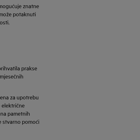
 omogućuje znatne
 može potaknuti
osti.
rihvatila prakse
 mjesečnih
mena za upotrebu
 električne
jena pametnih
že stvarno pomoći