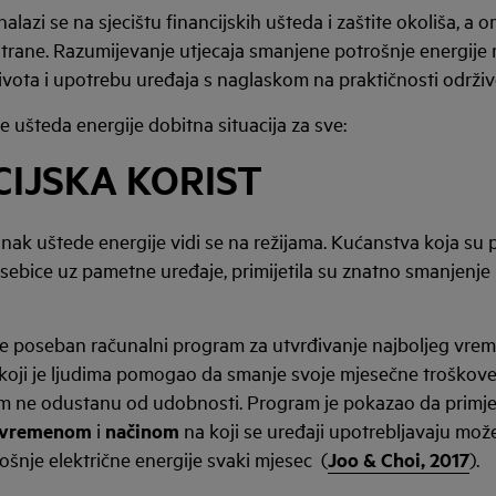
alazi se na sjecištu financijskih ušteda i zaštite okoliša, a
strane. Razumijevanje utjecaja smanjene potrošnje energije
života i upotrebu uređaja s naglaskom na praktičnosti održiv
 ušteda energije dobitna situacija za sve:
CIJSKA KORIST
nak uštede energije vidi se na režijama. Kućanstva koja su p
osebice uz pametne uređaje, primijetila su znatno smanjenje
je poseban računalni program za utvrđivanje najboljeg vre
koji je ljudima pomogao da smanje svoje mjesečne troškove
tom ne odustanu od udobnosti. Program je pokazao da prim
vremenom
i
načinom
na koji se uređaji upotrebljavaju mo
trošnje električne energije svaki mjesec (
Joo & Choi, 2017
).