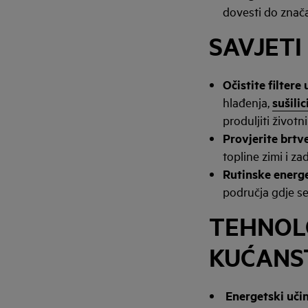
dovesti do znača
SAVJETI
Očistite filtere 
hlađenja,
sušilic
produljiti životn
Provjerite brtv
topline zimi i za
Rutinske energ
područja gdje se
TEHNOLO
KUĆANS
Energetski učin