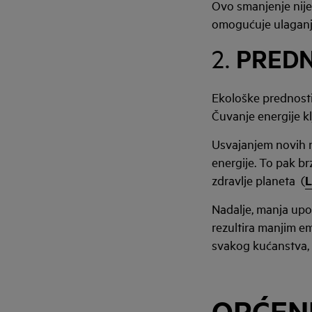
Ovo smanjenje nije
omogućuje ulaganja
PREDN
2.
Ekološke prednosti
Čuvanje energije kl
Usvajanjem novih n
energije. To pak br
zdravlje planeta (
L
Nadalje, manja upot
rezultira manjim e
svakog kućanstva, 
OPĆENI