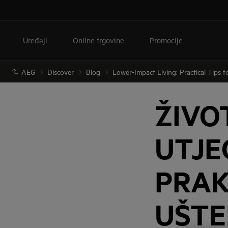
Uređaji
Online trgovine
Promocije
AEG
Discover
Blog
Lower-Impact Living: Practical Tips 
ŽIVO
UTJE
PRAK
UŠTE