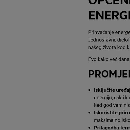
ENERG
Prihvaćanje energet
Jednostavni, djelo
našeg života kod k
Evo kako već danas 
PROMJE
Isključite uređa
energiju, čak i 
kad god vam nis
Iskoristite prir
maksimalno iskor
Prilagodba ter