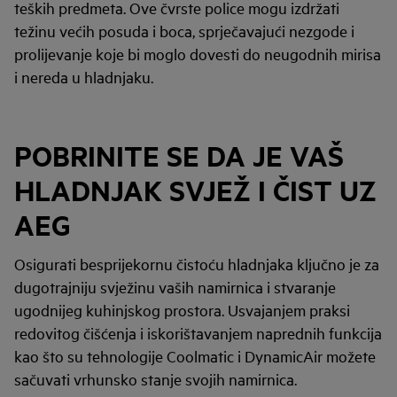
teških predmeta. Ove čvrste police mogu izdržati
težinu većih posuda i boca, sprječavajući nezgode i
prolijevanje koje bi moglo dovesti do neugodnih mirisa
i nereda u hladnjaku.
POBRINITE SE DA JE VAŠ
HLADNJAK SVJEŽ I ČIST UZ
AEG
Osigurati besprijekornu čistoću hladnjaka ključno je za
dugotrajniju svježinu vaših namirnica i stvaranje
ugodnijeg kuhinjskog prostora. Usvajanjem praksi
redovitog čišćenja i iskorištavanjem naprednih funkcija
kao što su tehnologije Coolmatic i DynamicAir možete
sačuvati vrhunsko stanje svojih namirnica.