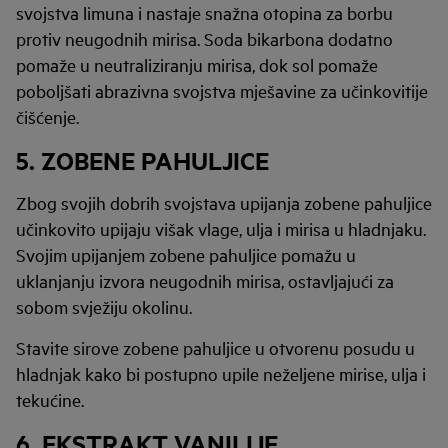
svojstva limuna i nastaje snažna otopina za borbu
protiv neugodnih mirisa. Soda bikarbona dodatno
pomaže u neutraliziranju mirisa, dok sol pomaže
poboljšati abrazivna svojstva mješavine za učinkovitije
čišćenje.
5. ZOBENE PAHULJICE
Zbog svojih dobrih svojstava upijanja zobene pahuljice
učinkovito upijaju višak vlage, ulja i mirisa u hladnjaku.
Svojim upijanjem zobene pahuljice pomažu u
uklanjanju izvora neugodnih mirisa, ostavljajući za
sobom svježiju okolinu.
Stavite sirove zobene pahuljice u otvorenu posudu u
hladnjak kako bi postupno upile neželjene mirise, ulja i
tekućine.
6. EKSTRAKT VANILIJE