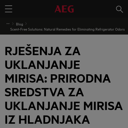
Traži
Menu
Blog
Scent-Free Solutions: Natural Remedies for Eliminating Refrigerator Odors
RJEŠENJA ZA
UKLANJANJE
MIRISA: PRIRODNA
SREDSTVA ZA
UKLANJANJE MIRISA
IZ HLADNJAKA