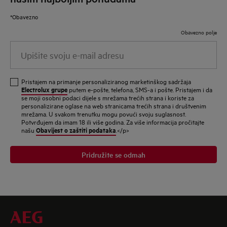
*Obavezno
Obavezno polje
Upišite
svoju
e-
Pristajem na primanje personaliziranog marketinškog sadržaja
mail
Electrolux grupe
putem e-pošte, telefona, SMS-a i pošte. Pristajem i da
se moji osobni podaci dijele s mrežama trećih strana i koriste za
adresu
personalizirane oglase na web stranicama trećih strana i društvenim
mrežama. U svakom trenutku mogu povući svoju suglasnost.
Potvrđujem da imam 18 ili više godina. Za više informacija pročitajte
Obavijest o zaštiti podataka
našu
.</p>
Pridružite se odmah