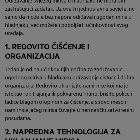
Održavanje svježeg mirisa u hladnjaku ne mora biti
zastrašujući zadatak. Uz ova tri jednostavna savjeta, ne
samo da možete bez napora održavati ugodan miris u
hladnjaku, već možete i poboljšati učinkovitost svog
uređaja.
1.
REDOVITO ČIŠĆENJE I
ORGANIZACIJA
Jedan je od najučinkovitijih načina za zadržavanje
ugodnog mirisa u hladnjaku održavanje čistoće i dobra
organizacija. Redovito uklanjajte namirnice kojima je
istekao rok trajanja ili pokvarenu hranu, brišite police i
ladice blagom otopinom za čišćenje, a sirovo meso i
namirnice jačeg mirisa čuvajte u hermetički zatvorenim
posudama.
2. NAPREDNA TEHNOLOGIJA ZA