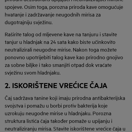
spojeve. Osim toga, porozna priroda kave omogućuje
hvatanje i zadržavanje neugodnih mirisa za
dugotrajniju svježinu.
Raširite talog od mljevene kave na tanjuru i stavite
tanjur u hladnjak na 24 sata kako biste učinkovito
neutralizirali neugodne mirise. Nakon toga možete
ponovno upotrijebiti talog kave kao prirodno gnojivo
za sobne biljke i tako smanjiti otpad dok vraćate
svježinu svom hladnjaku.
2. ISKORIŠTENE VREĆICE ČAJA
Čaj sadržava tanine koji imaju prirodna antibakterijska
svojstva i pomažu u borbi protiv bakterija koje
uzrokuju neugodne mirise u hladnjaku. Porozna
struktura listića čaja također pomaže u upijanju i
neutraliziranju mirisa. Stavite iskorištene vrećice čaja u