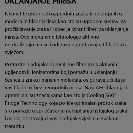
UKLANJANJE MIRISA
Iskoristite prednosti naprednih značajki dostupnih u
modernim hladnjacima, kao što su ugrađeni sustavi za
pročišćavanje zraka ili specijalizirani filteri za uklanjanje
mirisa. Ove inovativne tehnologije aktivno
neutraliziraju mirise i održavaju unutrašnjost hladnjaka
svježom.
Potražite hladnjake opremljene filterima s aktivnim
ugljenom ili ionizatorima koji pomažu u uklanjanju
čestica u zraku i mirisnih molekula, osiguravajući da je
vaš hladnjak bez neugodnih mirisa. Naši AEG hladnjaci
opremljeni su značajkama kao što je Cooling 360°
Fridge Technology koja potiče optimalan protok zraka,
što pomaže u sprječavanju nakupljanja ustajalog zraka
i mirisa, održavajući vaš hladnjak svježim u svakom
trenutku.