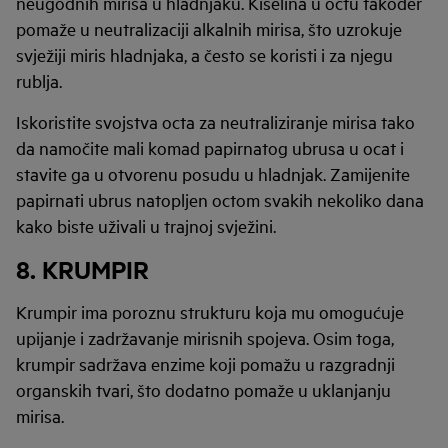
neugodnih mirisa u hladnjaku. Kiselina u octu također
pomaže u neutralizaciji alkalnih mirisa, što uzrokuje
svježiji miris hladnjaka, a često se koristi i za njegu
rublja.
Iskoristite svojstva octa za neutraliziranje mirisa tako
da namočite mali komad papirnatog ubrusa u ocat i
stavite ga u otvorenu posudu u hladnjak. Zamijenite
papirnati ubrus natopljen octom svakih nekoliko dana
kako biste uživali u trajnoj svježini.
8. KRUMPIR
Krumpir ima poroznu strukturu koja mu omogućuje
upijanje i zadržavanje mirisnih spojeva. Osim toga,
krumpir sadržava enzime koji pomažu u razgradnji
organskih tvari, što dodatno pomaže u uklanjanju
mirisa.