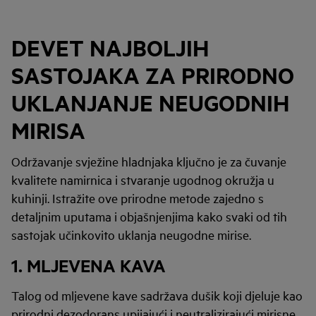
DEVET NAJBOLJIH
SASTOJAKA ZA PRIRODNO
UKLANJANJE NEUGODNIH
MIRISA
Održavanje svježine hladnjaka ključno je za čuvanje
kvalitete namirnica i stvaranje ugodnog okružja u
kuhinji. Istražite ove prirodne metode zajedno s
detaljnim uputama i objašnjenjima kako svaki od tih
sastojak učinkovito uklanja neugodne mirise.
1. MLJEVENA KAVA
Talog od mljevene kave sadržava dušik koji djeluje kao
prirodni dezodorans upijajući i neutralizirajući mirisne