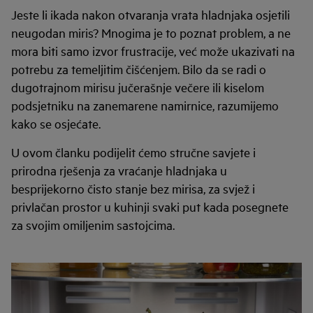
Jeste li ikada nakon otvaranja vrata hladnjaka osjetili
neugodan miris? Mnogima je to poznat problem, a ne
mora biti samo izvor frustracije, već može ukazivati na
potrebu za temeljitim čišćenjem. Bilo da se radi o
dugotrajnom mirisu jučerašnje večere ili kiselom
podsjetniku na zanemarene namirnice, razumijemo
kako se osjećate.
U ovom članku podijelit ćemo stručne savjete i
prirodna rješenja za vraćanje hladnjaka u
besprijekorno čisto stanje bez mirisa, za svjež i
privlačan prostor u kuhinji svaki put kada posegnete
za svojim omiljenim sastojcima.