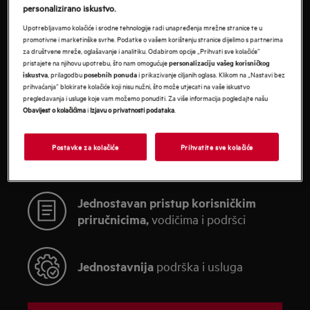
personalizirano iskustvo.
UČINITE BORAVAK DOMA
Upotrebljavamo kolačiće i srodne tehnologije radi unapređenja mrežne stranice te u
promotivne i marketinške svrhe. Podatke o vašem korištenju stranice dijelimo s partnerima
JEDNOSTAVNIM I
za društvene mreže, oglašavanje i analitiku. Odabirom opcije „Prihvati sve kolačiće”
pristajete na njihovu upotrebu, što nam omogućuje
personalizaciju vašeg korisničkog
, prilagodbu
i prikazivanje ciljanih oglasa. Klikom na „Nastavi bez
iskustva
posebnih ponuda
UGODNIM UZ MYAEG
prihvaćanja” blokirate kolačiće koji nisu nužni, što može utjecati na vaše iskustvo
pregledavanja i usluge koje vam možemo ponuditi. Za više informacija pogledajte našu
Obavijest o kolačićima
i
Izjavu o privatnosti podataka
.
Registrirajte svoje uređaje kako biste izvukli
maksimum iz njih i pronašli sve što vam treba na
Postavke za kolačiće
Prihvatite sve kolačiće
jednom mjestu
Jednostavan pristup korisničkim
priručnicima,
vodičima i podršci
Jednostavnija
podrška i usluga