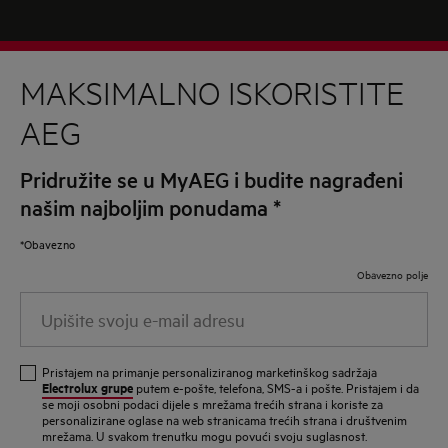
MAKSIMALNO ISKORISTITE
AEG
Pridružite se u MyAEG i budite nagrađeni
našim najboljim ponudama
*
*Obavezno
Obavezno polje
Upišite
svoju
e-
Pristajem na primanje personaliziranog marketinškog sadržaja
mail
Electrolux grupe
putem e-pošte, telefona, SMS-a i pošte. Pristajem i da
se moji osobni podaci dijele s mrežama trećih strana i koriste za
adresu
personalizirane oglase na web stranicama trećih strana i društvenim
mrežama. U svakom trenutku mogu povući svoju suglasnost.