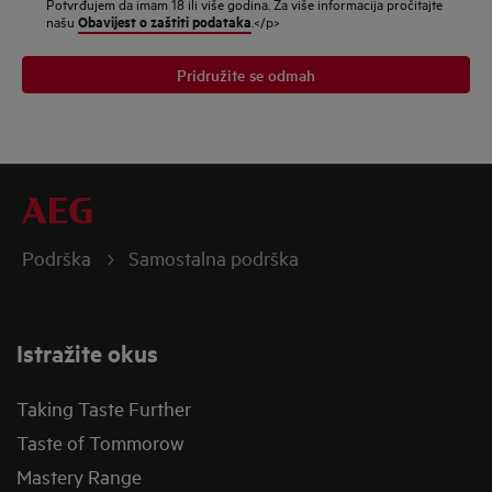
Potvrđujem da imam 18 ili više godina. Za više informacija pročitajte
Obavijest o zaštiti podataka
našu
.</p>
Pridružite se odmah
Podrška
Samostalna podrška
Istražite okus
Taking Taste Further
Taste of Tommorow
Mastery Range