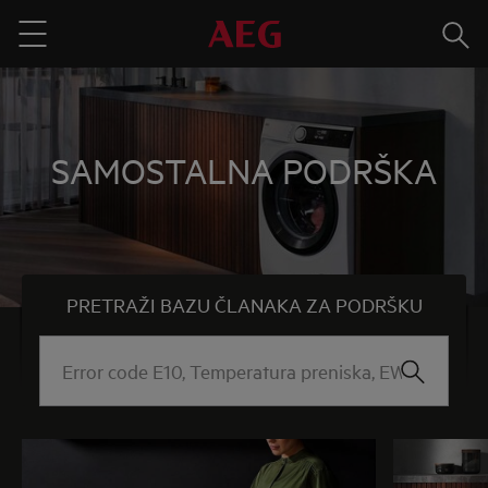
Traži
Menu
SAMOSTALNA PODRŠKA
PRETRAŽI BAZU ČLANAKA ZA PODRŠKU
Error
code
E10,
Temperatura
preniska,