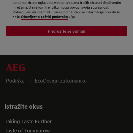
personalizirane oglase na web stranicama trećih strana i društvenim
mrežama. U svakom trenutku mogu povući svoju suglasnost.
Potvrđujem da imam 18 ili više godina. Za više informacija pročitajte
Obavijest o zaštiti podataka
našu
.</p>
Pridružite se odmah
Podrška
EcoDesign za korisnike
Istražite okus
Taking Taste Further
Taste of Tommorow