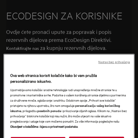
ECODESIGN ZA KORISNIKE
Ovdje ćete pronaći upute za popravak i popis
rezervnih dijelova prema EcoDesign Direktivi.
za kupnju rezervnih dijelova.
Kontaktirajte nas
Nastavi bez prihvaćanja
Ova web stranica koristi kolačiće kako bi vam pružila
personalizirano iskustvo.
Upotrebljavamo kolačiće i srodne tehnologije radi unapređenja mrežne stranice te u
promotivne i marketinške svrhe. Podatke o vašem korištenju stranice dijelimo s partnerima
za društvene mreže, oglašavanje i analitiku. Odabirom opcije „Prihvati sve kolačiće”
pristajete na njihovu upotrebu, što nam omogućuje
personalizaciju vašeg korisničkog
, prilagodbu
i prikazivanje ciljanih oglasa. Klikom na „Nastavi bez
iskustva
posebnih ponuda
prihvaćanja” blokirate kolačiće koji nisu nužni, što može utjecati na vaše iskustvo
pregledavanja i usluge koje vam možemo ponuditi. Za više informacija pogledajte našu
Obavijest o kolačićima
i
Izjavu o privatnosti podataka
.