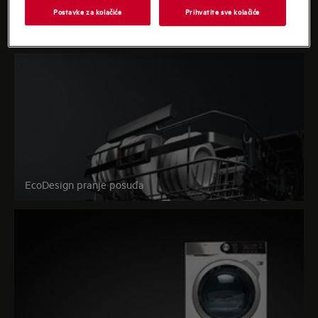
Postavke za kolačiće
Prihvatite sve kolačiće
EcoDesign hlađenje
EcoDesign pranje posuđa