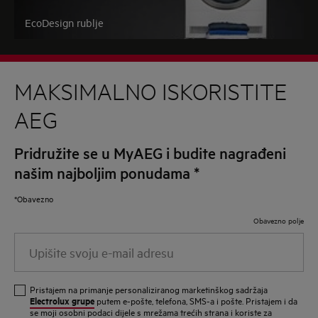
EcoDesign rublje
MAKSIMALNO ISKORISTITE
AEG
Pridružite se u MyAEG i budite nagrađeni
našim najboljim ponudama
*
*Obavezno
Obavezno polje
Upišite
svoju
e-
Pristajem na primanje personaliziranog marketinškog sadržaja
mail
Electrolux grupe
putem e-pošte, telefona, SMS-a i pošte. Pristajem i da
se moji osobni podaci dijele s mrežama trećih strana i koriste za
adresu