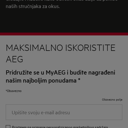
naših stručnjaka za okus.
MAKSIMALNO ISKORISTITE
AEG
Pridružite se u MyAEG i budite nagrađeni
našim najboljim ponudama
*
*Obavezno
Obavezno polje
Upišite
svoju
e-
Pristajem na primanje personaliziranog marketinškog sadržaja