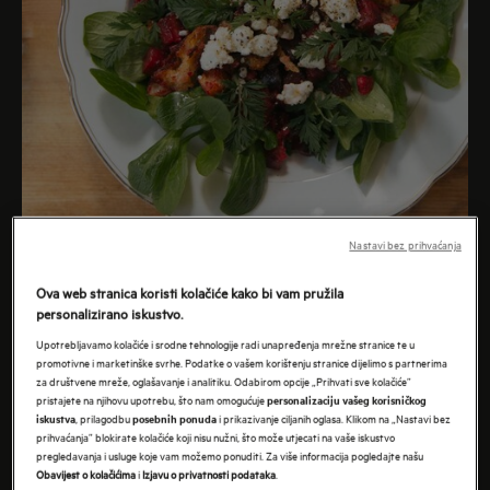
Nastavi bez prihvaćanja
Ova web stranica koristi kolačiće kako bi vam pružila
personalizirano iskustvo.
METHOD
Upotrebljavamo kolačiće i srodne tehnologije radi unapređenja mrežne stranice te u
promotivne i marketinške svrhe. Podatke o vašem korištenju stranice dijelimo s partnerima
za društvene mreže, oglašavanje i analitiku. Odabirom opcije „Prihvati sve kolačiće”
pristajete na njihovu upotrebu, što nam omogućuje
personalizaciju vašeg korisničkog
1.
Cut bread into 1-inch cubes. If the bread isn't hard
, prilagodbu
i prikazivanje ciljanih oglasa. Klikom na „Nastavi bez
iskustva
posebnih ponuda
prihvaćanja” blokirate kolačiće koji nisu nužni, što može utjecati na vaše iskustvo
yet, dry it slowly in the oven.
pregledavanja i usluge koje vam možemo ponuditi. Za više informacija pogledajte našu
Obavijest o kolačićima
i
Izjavu o privatnosti podataka
.
Take off the root of the beetroot, then scrape it and