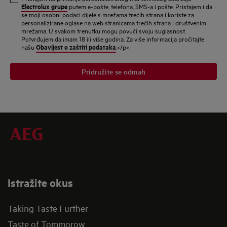
mail
Electrolux grupe
putem e-pošte, telefona, SMS-a i pošte. Pristajem i da
se moji osobni podaci dijele s mrežama trećih strana i koriste za
adresu
personalizirane oglase na web stranicama trećih strana i društvenim
mrežama. U svakom trenutku mogu povući svoju suglasnost.
Potvrđujem da imam 18 ili više godina. Za više informacija pročitajte
Obavijest o zaštiti podataka
našu
.</p>
Pridružite se odmah
Istražite okus
Taking Taste Further
Taste of Tommorow