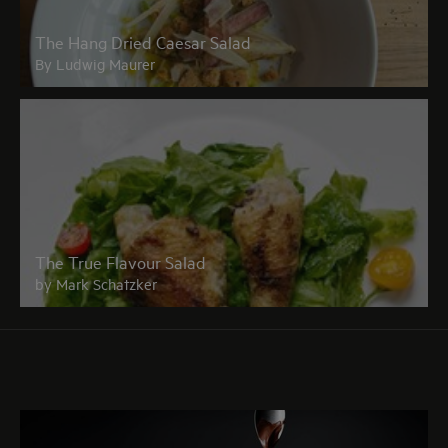
The Hang Dried Caesar Salad
By Ludwig Maurer
The True Flavour Salad
by Mark Schatzker