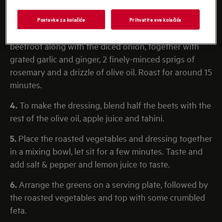
2.
cut it into small pieces.
Postavke za kolačiće
Prihvatite sve kolačiće
3.
Heat your oven to 200ºC and place half the
beetroot along with the diced onion, together with
grated garlic and ginger, 2 finely-minced sprigs of
rosemary and a drizzle of olive oil. Roast for around 15
minutes.
4.
To make the dressing, blend half the beets with the
rest of the olive oil, apple juice and tahini.
5.
Place the roasted vegetables and dressing together
in a mixing bowl, let sit for a few minutes. Taste and
add salt & pepper and lemon juice to taste.
6.
Arrange the greens on a serving plate, followed by
the roasted vegetables and top with some crumbled
feta.