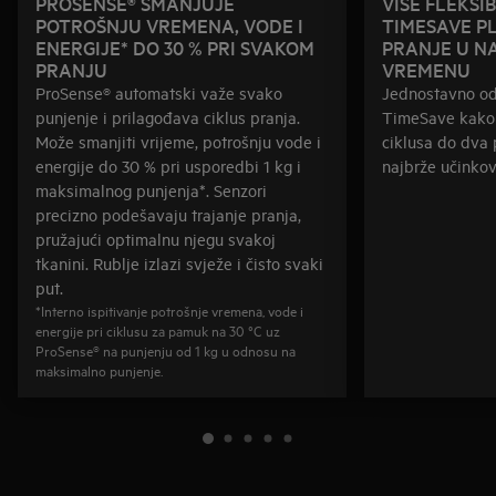
PROSENSE® SMANJUJE
VIŠE FLEKSI
POTROŠNJU VREMENA, VODE I
TIMESAVE P
ENERGIJE* DO 30 % PRI SVAKOM
PRANJE U N
PRANJU
VREMENU
ProSense® automatski važe svako
Jednostavno od
punjenje i prilagođava ciklus pranja.
TimeSave kako b
Može smanjiti vrijeme, potrošnju vode i
ciklusa do dva 
energije do 30 % pri usporedbi 1 kg i
najbrže učinkov
maksimalnog punjenja*. Senzori
precizno podešavaju trajanje pranja,
pružajući optimalnu njegu svakoj
tkanini. Rublje izlazi svježe i čisto svaki
put.
*Interno ispitivanje potrošnje vremena, vode i
energije pri ciklusu za pamuk na 30 °C uz
ProSense® na punjenju od 1 kg u odnosu na
maksimalno punjenje.