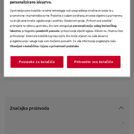
personalizirano iskustvo.
LFR61E844BE
Upotrebljavamo kolačiće i srodne tehnologije radi unapređenja mrežne stranice te u
AEG 6000 Series perilica rublja
promotivne i marketinške svrhe. Podatke o vašem korištenju stranice dijelimo s partnerima
kapaciteta 8 kg i 1400 okretaja
za društvene mreže, oglašavanje i analitiku. Odabirom opcije „Prihvati sve kolačiće”
pristajete na njihovu upotrebu, što nam omogućuje
personalizaciju vašeg korisničkog
, prilagodbu
i prikazivanje ciljanih oglasa. Klikom na „Nastavi bez
iskustva
posebnih ponuda
prihvaćanja” blokirate kolačiće koji nisu nužni, što može utjecati na vaše iskustvo
pregledavanja i usluge koje vam možemo ponuditi. Za više informacija pogledajte našu
Informacijski list proizvoda
i
.
Obavijest o kolačićima
Izjavu o privatnosti podataka
Sigurnosne upute i sigurnosna upozorenja prema EU regulativi
Postavke za kolačiće
Prihvatite sve kolačiće
2023/988 navedeni su u poglavljima 1 i 2 korisničkog priručnika.
Za sigurno korištenje proizvoda pročitajte cijeli korisnički
priručnik.
Značajka proizvoda
-