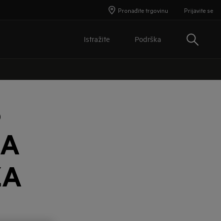
Pronađite trgovinu
Prijavite se
Traži
Istražite
Podrška
S
NA
ZA