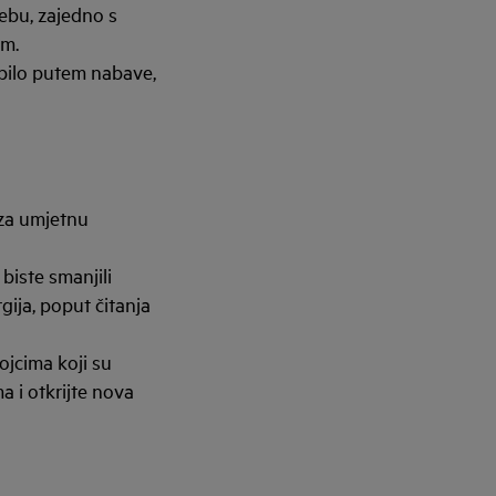
ebu, zajedno s
om.
, bilo putem nabave,
 za umjetnu
biste smanjili
gija, poput čitanja
ojcima koji su
a i otkrijte nova