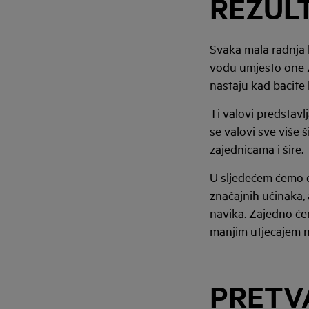
REZUL
Svaka mala radnja
vodu umjesto one za
nastaju kad bacite
Ti valovi predstavl
se valovi sve više
zajednicama i šire.
U sljedećem ćemo o
značajnih učinaka,
navika. Zajedno će
manjim utjecajem n
PRETV