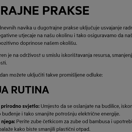
RAJNE PRAKSE
nevnih navika u dugotrajne prakse uključuje usvajanje radnj
gativne utjecaje na našu okolinu i tako osiguravamo da n
pozitivno doprinose našem okolišu.
en je na održivost u smislu iskorištavanja resursa, smanjenj
sti.
dan možete uključiti takve promišljene odluke:
JA RUTINA
 prirodno svjetlo:
Umjesto da se oslanjate na budilice, iskor
o buđenje i tako smanjite potrošnju električne energije.
 njega:
Perite zube četkicom za zube od bambusa i upotrebl
aže kako biste smanjili plastični otpad.