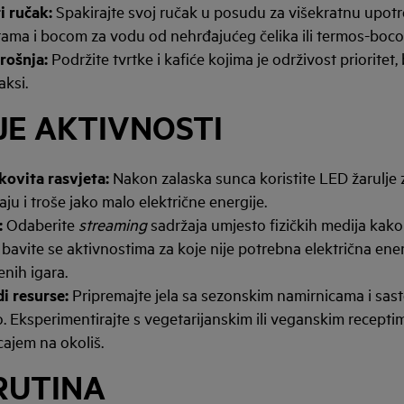
i ručak:
Spakirajte svoj ručak u posudu za višekratnu upotr
tama i bocom za vodu od nehrđajućeg čelika ili termos-boc
rošnja:
Podržite tvrtke i kafiće kojima je održivost prioritet
aksi.
JE AKTIVNOSTI
kovita rasvjeta:
Nakon zalaska sunca koristite LED žarulje
raju i troše jako malo električne energije.
:
Odaberite
streaming
sadržaja umjesto fizičkih medija kako 
, bavite se aktivnostima za koje nije potrebna električna ener
enih igara.
i resurse:
Pripremajte jela sa sezonskim namirnicama i sast
. Eksperimentirajte s vegetarijanskim ili veganskim receptim
cajem na okoliš.
RUTINA