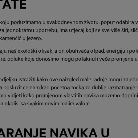
TATE
 koju poduzimamo u svakodnevnom životu, poput odabira v
 jednokratnu upotrebu, ima utjecaj koji se sve više širi, slič
 kamenčić u jezero.
jaju naš ekološki otisak, a on obuhvaća otpad, energiju i pot
 šire, odluke koje donosimo mogu potaknuti veće promjene 
djeljku istražiti kako ove naizgled male radnje mogu zajed
 a poslužit će nam kao početna točka za dublje razmatranje o
mo vidjeti kako promjenom vlastitih navika možemo doprinij
a okoliš, sa svakim novim malim valom.
ARANJE NAVIKA U