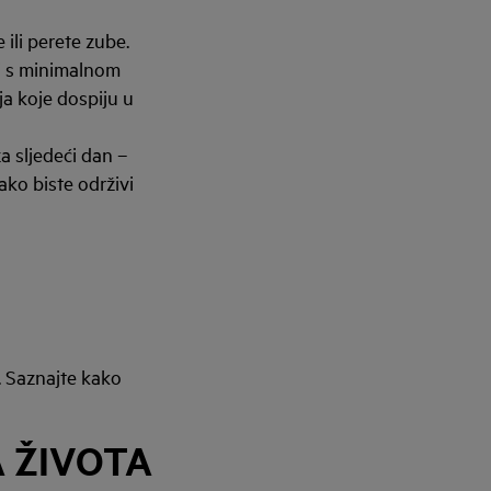
 ili perete zube.
li s minimalnom
ja koje dospiju u
a sljedeći dan –
kako biste održivi
. Saznajte kako
A ŽIVOTA