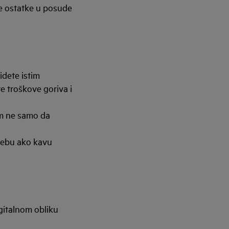
te ostatke u posude
idete istim
te troškove goriva i
lom ne samo da
trebu ako kavu
italnom obliku