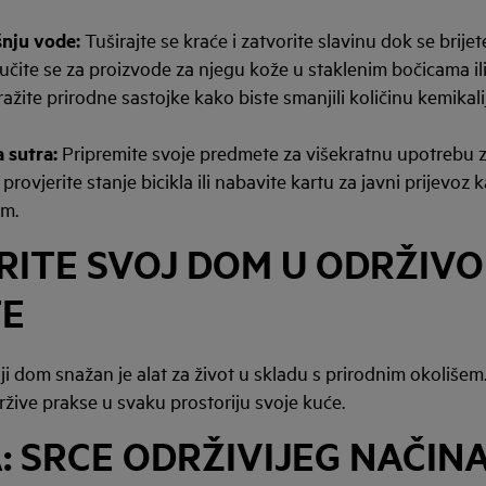
šnju vode:
Tuširajte se kraće i zatvorite slavinu dok se brijete
učite se za proizvode za njegu kože u staklenim bočicama i
žite prirodne sastojke kako biste smanjili količinu kemikali
 sutra:
Pripremite svoje predmete za višekratnu upotrebu z
 provjerite stanje bicikla ili nabavite kartu za javni prijevoz 
im.
ITE SVOJ DOM U ODRŽIVO
TE
ji dom snažan je alat za život u skladu s prirodnim okolišem
žive prakse u svaku prostoriju svoje kuće.
: SRCE ODRŽIVIJEG NAČIN