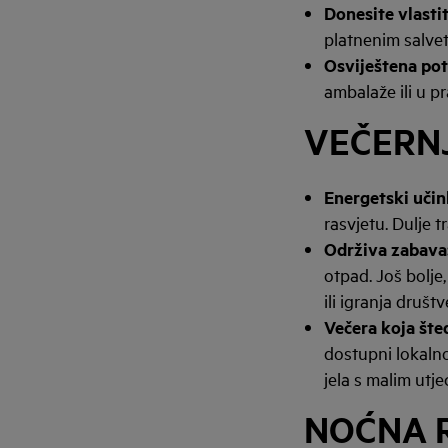
Donesite vlastit
platnenim salve
Osviještena pot
ambalaže ili u pr
VEČERN
Energetski učin
rasvjetu. Dulje t
Održiva zabava
otpad. Još bolje
ili igranja društv
Večera koja šted
dostupni lokalno
jela s malim utje
NOĆNA 