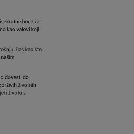
išekratne boce za
no kao valovi koji
rošnju. Baš kao što
u našim
no dovesti do
drživih životnih
eti životu s