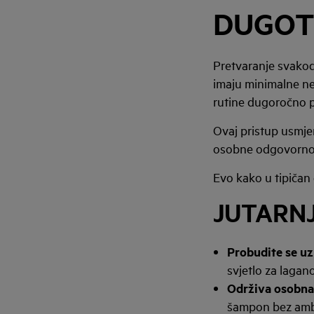
DUGOT
Pretvaranje svakod
imaju minimalne ne
rutine dugoročno 
Ovaj pristup usmjer
osobne odgovorno
Evo kako u tipičan 
JUTARN
Probudite se uz
svjetlo za lagan
Održiva osobna
šampon bez ambal