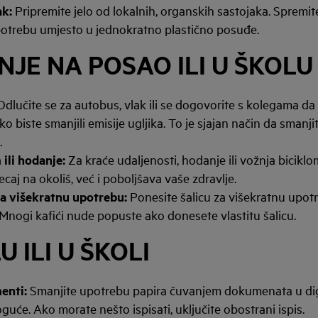
ak:
Pripremite jelo od lokalnih, organskih sastojaka. Spremi
potrebu umjesto u jednokratno plastično posuđe.
JE NA POSAO ILI U ŠKOLU
Odlučite se za autobus, vlak ili se dogovorite s kolegama da 
 biste smanjili emisije ugljika. To je sjajan način da smanji
.
 ili hodanje:
Za kraće udaljenosti, hodanje ili vožnja bicik
caj na okoliš, već i poboljšava vaše zdravlje.
za višekratnu upotrebu:
Ponesite šalicu za višekratnu upo
Mnogi kafići nude popuste ako donesete vlastitu šalicu.
 ILI U ŠKOLI
enti:
Smanjite upotrebu papira čuvanjem dokumenata u dig
guće. Ako morate nešto ispisati, uključite obostrani ispis.