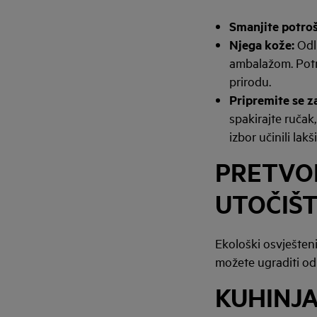
Smanjite potro
Njega kože:
Odl
ambalažom. Potra
prirodu.
Pripremite se za
spakirajte ručak,
izbor učinili lakš
PRETVOR
UTOČIŠ
Ekološki osvješteni
možete ugraditi odr
KUHINJA