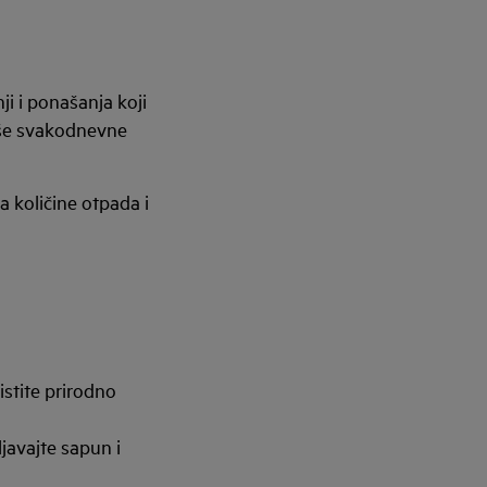
i i ponašanja koji
aše svakodnevne
a količine otpada i
istite prirodno
javajte sapun i