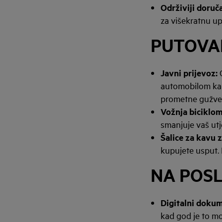
Održiviji doruč
za višekratnu u
PUTOVAN
Javni prijevoz:
automobilom kako
prometne gužve
Vožnja biciklom
smanjuje vaš utje
Šalice za kavu 
kupujete usput. 
NA POSLU
Digitalni dokum
kad god je to mo