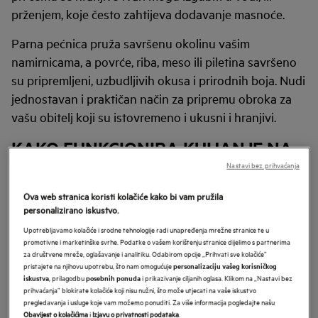
prženjem, koje često zahtijeva dodavanje masnoće.
Parna pećnica pruža savršenu okolinu vašim
namirnicama, a povrće, riba, meso ili piletina savršeno
su pripremljeni, uzbudljivih okusa i prirodnih boja. Nudi
jednostavan i praktičan način za pripremu obroka za
vašu obitelj koji su istovremeno i ukusni i hranjivi.
KAKO FUNKCIONIRA KUHANJE NA
PARI?
Nastavi bez prihvaćanja
Ova web stranica koristi kolačiće kako bi vam pružila
Parna pećnica radi tako da namirnice obavija parom,
personalizirano iskustvo.
stvarajući uvjete koji osiguravaju ravnomjerno kuhanje
Upotrebljavamo kolačiće i srodne tehnologije radi unapređenja mrežne stranice te u
i optimalno očuvanje okusa. Ovaj svestrani uređaj
promotivne i marketinške svrhe. Podatke o vašem korištenju stranice dijelimo s partnerima
može pripremiti široku lepezu jela, od sočne pečene
za društvene mreže, oglašavanje i analitiku. Odabirom opcije „Prihvati sve kolačiće”
pristajete na njihovu upotrebu, što nam omogućuje
personalizaciju vašeg korisničkog
piletine do savršeno hrskave štruce kruha.
, prilagodbu
i prikazivanje ciljanih oglasa. Klikom na „Nastavi bez
iskustva
posebnih ponuda
prihvaćanja” blokirate kolačiće koji nisu nužni, što može utjecati na vaše iskustvo
Napredni modeli parnih pećnica opremljeni su
pregledavanja i usluge koje vam možemo ponuditi. Za više informacija pogledajte našu
Obavijest o kolačićima
i
Izjavu o privatnosti podataka
.