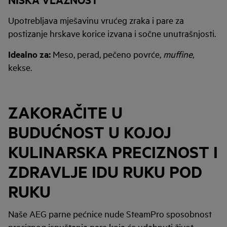
Upotrebljava mješavinu vrućeg zraka i pare za
postizanje hrskave korice izvana i sočne unutrašnjosti.
Idealno za:
Meso, perad, pečeno povrće,
muffine
,
kekse.
ZAKORAČITE U
BUDUĆNOST U KOJOJ
KULINARSKA PRECIZNOST I
ZDRAVLJE IDU RUKU POD
RUKU
Naše AEG parne pećnice nude SteamPro sposobnost
preciznog ispuštanja pare koja će udahnuti život