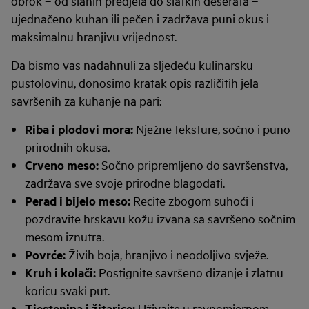
obrok – od slanih predjela do slatkih deserata –
ujednačeno kuhan ili pečen i zadržava puni okus i
maksimalnu hranjivu vrijednost.
Da bismo vas nadahnuli za sljedeću kulinarsku
pustolovinu, donosimo kratak opis različitih jela
savršenih za kuhanje na pari:
Riba i plodovi mora:
Nježne teksture, sočno i puno
prirodnih okusa.
Crveno meso:
Sočno pripremljeno do savršenstva,
zadržava sve svoje prirodne blagodati.
Perad i bijelo meso:
Recite zbogom suhoći i
pozdravite hrskavu kožu izvana sa savršeno sočnim
mesom iznutra.
Povrće:
Živih boja, hranjivo i neodoljivo svježe.
Kruh i kolači:
Postignite savršeno dizanje i zlatnu
koricu svaki put.
Tjestenina i žitarice:
Uživajte u ravnomjernom