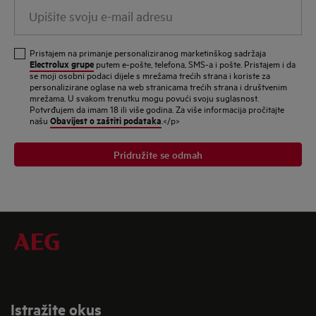
Upišite
svoju
e-
Pristajem na primanje personaliziranog marketinškog sadržaja
mail
Electrolux grupe
putem e-pošte, telefona, SMS-a i pošte. Pristajem i da
se moji osobni podaci dijele s mrežama trećih strana i koriste za
adresu
personalizirane oglase na web stranicama trećih strana i društvenim
mrežama. U svakom trenutku mogu povući svoju suglasnost.
Potvrđujem da imam 18 ili više godina. Za više informacija pročitajte
Obavijest o zaštiti podataka
našu
.</p>
Pridružite se odmah
Istražite okus