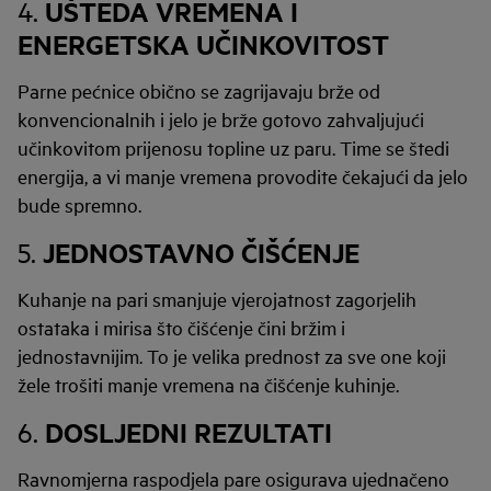
UŠTEDA VREMENA I
4.
ENERGETSKA UČINKOVITOST
Parne pećnice obično se zagrijavaju brže od
konvencionalnih i jelo je brže gotovo zahvaljujući
učinkovitom prijenosu topline uz paru. Time se štedi
energija, a vi manje vremena provodite čekajući da jelo
bude spremno.
JEDNOSTAVNO ČIŠĆENJE
5.
Kuhanje na pari smanjuje vjerojatnost zagorjelih
ostataka i mirisa što čišćenje čini bržim i
jednostavnijim. To je velika prednost za sve one koji
žele trošiti manje vremena na čišćenje kuhinje.
DOSLJEDNI REZULTATI
6.
Ravnomjerna raspodjela pare osigurava ujednačeno