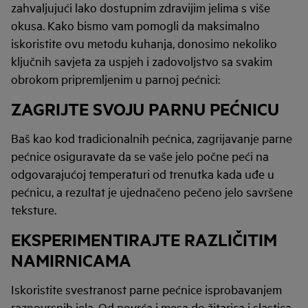
zahvaljujući lako dostupnim zdravijim jelima s više
okusa. Kako bismo vam pomogli da maksimalno
iskoristite ovu metodu kuhanja, donosimo nekoliko
ključnih savjeta za uspjeh i zadovoljstvo sa svakim
obrokom pripremljenim u parnoj pećnici:
ZAGRIJTE SVOJU PARNU PEĆNICU
Baš kao kod tradicionalnih pećnica, zagrijavanje parne
pećnice osiguravate da se vaše jelo počne peći na
odgovarajućoj temperaturi od trenutka kada uđe u
pećnicu, a rezultat je ujednačeno pečeno jelo savršene
teksture.
EKSPERIMENTIRAJTE RAZLIČITIM
NAMIRNICAMA
Iskoristite svestranost parne pećnice isprobavanjem
raznovrsnih jela. Od povrća i mesa do žitarica i slastica,