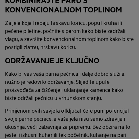
KONVENCIONALNOM TOPLINOM
Za jela koja trebaju hrskavu koricu, poput kruha ili
pečene piletine, počnite s parom kako biste zadržali
vlagu, a završite konvencionalnom toplinom kako biste
postigli zlatnu, hrskavu koricu.
ODRŽAVANJE JE KLJUČNO
Kako bi vas vaša parna pećnica i dalje dobro služila,
nužno je redovito održavanje. Slijedite upute
proizvođača za čišćenje i uklanjanje kamenca kako
biste održali pećnicu u vrhunskom stanju.
Primjenom ovih savjeta otključat ćete puni potencijal
svoje parne pećnice, a vaša jela nisu samo zdravija i
ukusnija, već i zabavnija za pripremu. Bez obzira na to
jeste li iskusni kuhar ili tek početnik, kuhanje na pari