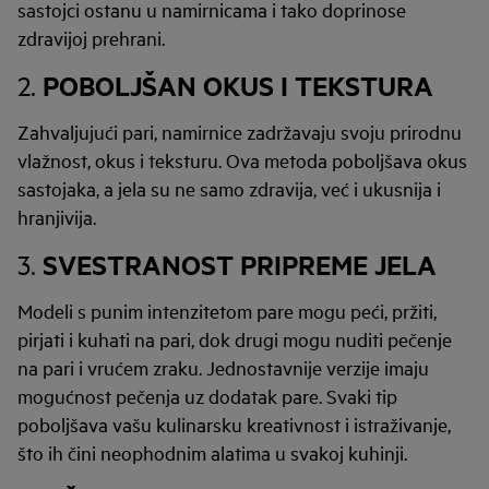
sastojci ostanu u namirnicama i tako doprinose
zdravijoj prehrani.
POBOLJŠAN OKUS I TEKSTURA
2.
Zahvaljujući pari, namirnice zadržavaju svoju prirodnu
vlažnost, okus i teksturu. Ova metoda poboljšava okus
sastojaka, a jela su ne samo zdravija, već i ukusnija i
hranjivija.
SVESTRANOST PRIPREME JELA
3.
Modeli s punim intenzitetom pare mogu peći, pržiti,
pirjati i kuhati na pari, dok drugi mogu nuditi pečenje
na pari i vrućem zraku. Jednostavnije verzije imaju
mogućnost pečenja uz dodatak pare. Svaki tip
poboljšava vašu kulinarsku kreativnost i istraživanje,
što ih čini neophodnim alatima u svakoj kuhinji.