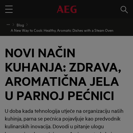
Traži
Menu
Blog
A New Way to Cook: Healthy, Aromatic Dishes with a Steam Oven
NOVI NAČIN
KUHANJA: ZDRAVA,
AROMATIČNA JELA
U PARNOJ PEĆNICI
U doba kada tehnologija utječe na organizaciju naših
kuhinja, parna se pećnica pojavljuje kao predvodnik
kulinarskih inovacija. Dovodi u pitanje ulogu