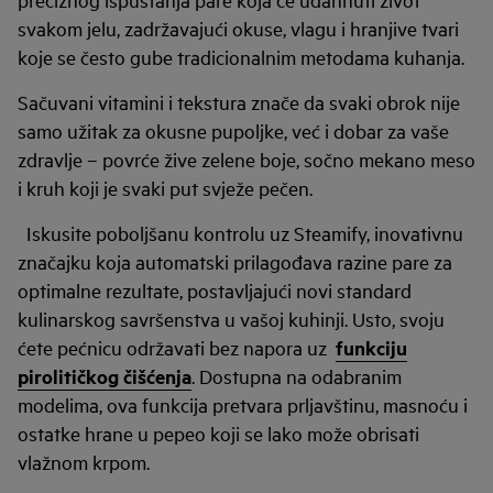
svakom jelu, zadržavajući okuse, vlagu i hranjive tvari
koje se često gube tradicionalnim metodama kuhanja.
Sačuvani vitamini i tekstura znače da svaki obrok nije
samo užitak za okusne pupoljke, već i dobar za vaše
zdravlje – povrće žive zelene boje, sočno mekano meso
i kruh koji je svaki put svježe pečen.
Iskusite poboljšanu kontrolu uz Steamify, inovativnu
značajku koja automatski prilagođava razine pare za
optimalne rezultate, postavljajući novi standard
kulinarskog savršenstva u vašoj kuhinji. Usto, svoju
ćete pećnicu održavati bez napora uz
funkciju
pirolitičkog čišćenja
. Dostupna na odabranim
modelima, ova funkcija pretvara prljavštinu, masnoću i
ostatke hrane u pepeo koji se lako može obrisati
vlažnom krpom.