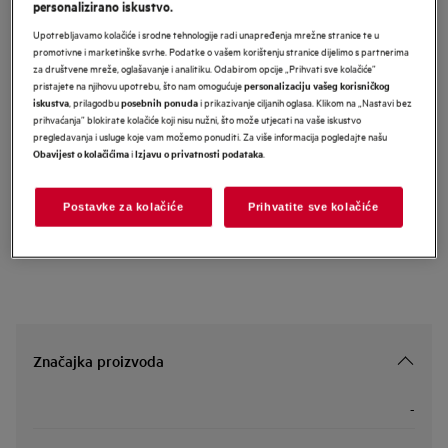
personalizirano iskustvo.
LFR61844BE
Upotrebljavamo kolačiće i srodne tehnologije radi unapređenja mrežne stranice te u
AEG 6000 Series perilica rublja
promotivne i marketinške svrhe. Podatke o vašem korištenju stranice dijelimo s partnerima
kapaciteta 8 kg i 1400 okretaja
za društvene mreže, oglašavanje i analitiku. Odabirom opcije „Prihvati sve kolačiće”
pristajete na njihovu upotrebu, što nam omogućuje
personalizaciju vašeg korisničkog
, prilagodbu
i prikazivanje ciljanih oglasa. Klikom na „Nastavi bez
iskustva
posebnih ponuda
prihvaćanja” blokirate kolačiće koji nisu nužni, što može utjecati na vaše iskustvo
pregledavanja i usluge koje vam možemo ponuditi. Za više informacija pogledajte našu
Informacijski list proizvoda
i
.
Obavijest o kolačićima
Izjavu o privatnosti podataka
Sigurnosne upute i sigurnosna upozorenja prema EU regulativi
Postavke za kolačiće
Prihvatite sve kolačiće
2023/988 navedeni su u poglavljima 1 i 2 korisničkog priručnika.
Za sigurno korištenje proizvoda pročitajte cijeli korisnički
priručnik.
Značajka proizvoda
-