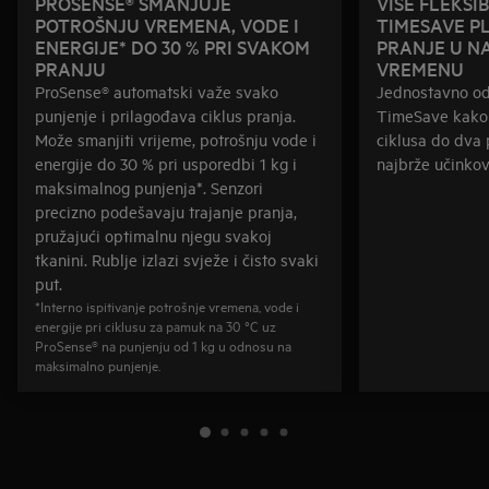
PROSENSE® SMANJUJE
VIŠE FLEKSI
POTROŠNJU VREMENA, VODE I
TIMESAVE P
ENERGIJE* DO 30 % PRI SVAKOM
PRANJE U N
PRANJU
VREMENU
ProSense® automatski važe svako
Jednostavno od
punjenje i prilagođava ciklus pranja.
TimeSave kako b
Može smanjiti vrijeme, potrošnju vode i
ciklusa do dva 
energije do 30 % pri usporedbi 1 kg i
najbrže učinkov
maksimalnog punjenja*. Senzori
precizno podešavaju trajanje pranja,
pružajući optimalnu njegu svakoj
tkanini. Rublje izlazi svježe i čisto svaki
put.
*Interno ispitivanje potrošnje vremena, vode i
energije pri ciklusu za pamuk na 30 °C uz
ProSense® na punjenju od 1 kg u odnosu na
maksimalno punjenje.