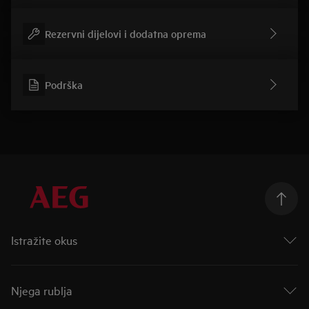
Rezervni dijelovi i dodatna oprema
Podrška
Istražite okus
Taking Taste Further
Taste of Tommorow
Njega rublja
Mastery Range