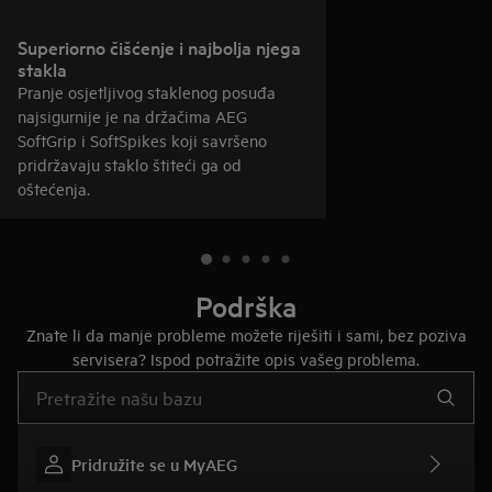
Superiorno čišćenje i najbolja njega
stakla
Pranje osjetljivog staklenog posuđa
najsigurnije je na držačima AEG
SoftGrip i SoftSpikes koji savršeno
pridržavaju staklo štiteći ga od
oštećenja.
Podrška
Znate li da manje probleme možete riješiti i sami, bez poziva
servisera? Ispod potražite opis vašeg problema.
Upišite za pretraživanje članaka podrške
Pridružite se u MyAEG