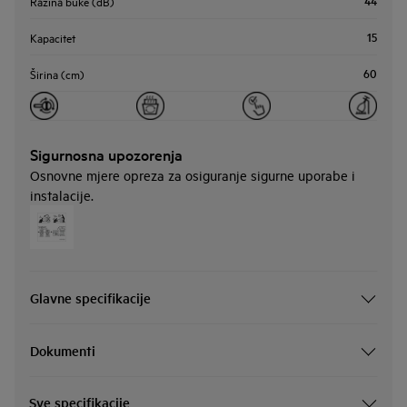
44
Razina buke (dB)
15
Kapacitet
60
Širina (cm)
Sigurnosna upozorenja
Osnovne mjere opreza za osiguranje sigurne uporabe i
instalacije.
Glavne specifikacije
Dokumenti
Sve specifikacije