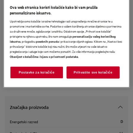
FSE73727P
Ova web stranica koristi kolačiće kako bi vam pružila
AEG 7000 perilica posuđa
personalizirano iskustvo.
(integrirana) s AirDry tehnologijom
Upotrebljavamo kolačiće i srodne tehnologije radi unapređenja mrežne stranice te u
promotivne i marketinške svrhe. Podatke o vašem korištenju stranice dijelimo s partnerima
za društvene mreže, oglašavanje i analitiku. Odabirom opcije „Prihvati sve kolačiće”
pristajete na njihovu upotrebu, što nam omogućuje
personalizaciju vašeg korisničkog
Informacijski list proizvoda
, prilagodbu
i prikazivanje ciljanih oglasa. Klikom na „Nastavi bez
iskustva
posebnih ponuda
prihvaćanja” blokirate kolačiće koji nisu nužni, što može utjecati na vaše iskustvo
pregledavanja i usluge koje vam možemo ponuditi. Za više informacija pogledajte našu
i
.
Obavijest o kolačićima
Izjavu o privatnosti podataka
Sigurnosne upute i sigurnosna upozorenja prema EU regulativi
2023/988 navedeni su u poglavljima 1 i 2 korisničkog priručnika.
Za sigurno korištenje proizvoda pročitajte cijeli korisnički
priručnik.
Postavke za kolačiće
Prihvatite sve kolačiće
Značajka proizvoda
D
Energetski razred