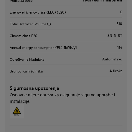
E
Energy efficiency class (EEC) (E20)
310
Total Unfrozen Volume (l)
SN-N-ST
Climate class E20
114
Annual energy consumption (EL), [kWh/y]
Automatsko
Odleđivanje hladnjaka
4 široke
Broj polica hladnjaka
Sigurnosna upozorenja
Osnovne mjere opreza za osiguranje sigurne uporabe i
instalacije.