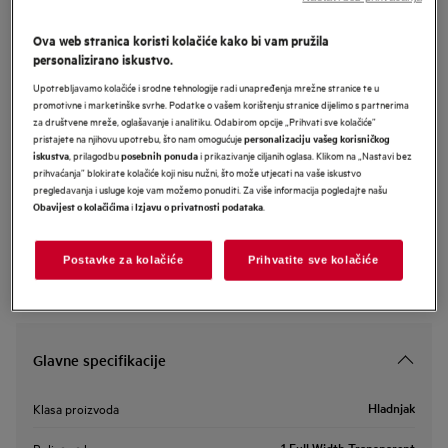
TK6DS181EC
AEG 6000 hladnjak visine 176.9 cm
Ova web stranica koristi kolačiće kako bi vam pružila
personalizirano iskustvo.
Upotrebljavamo kolačiće i srodne tehnologije radi unapređenja mrežne stranice te u
promotivne i marketinške svrhe. Podatke o vašem korištenju stranice dijelimo s partnerima
za društvene mreže, oglašavanje i analitiku. Odabirom opcije „Prihvati sve kolačiće”
Informacijski list proizvoda
pristajete na njihovu upotrebu, što nam omogućuje
personalizaciju vašeg korisničkog
, prilagodbu
i prikazivanje ciljanih oglasa. Klikom na „Nastavi bez
iskustva
posebnih ponuda
prihvaćanja” blokirate kolačiće koji nisu nužni, što može utjecati na vaše iskustvo
pregledavanja i usluge koje vam možemo ponuditi. Za više informacija pogledajte našu
Sigurnosne upute i sigurnosna upozorenja prema EU regulativi
i
.
Obavijest o kolačićima
Izjavu o privatnosti podataka
2023/988 navedeni su u poglavljima 1 i 2 korisničkog priručnika.
Za sigurno korištenje proizvoda pročitajte cijeli korisnički
priručnik.
Postavke za kolačiće
Prihvatite sve kolačiće
Glavne specifikacije
Hladnjak
Klasa proizvoda
1 Full Width Transparent
Polica za boce