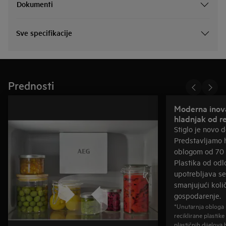
Dokumenti
Sve specifikacije
Prednosti
Moderna inova
hladnjak od re
Stiglo je novo 
Predstavljamo 
oblogom od 70 %
Plastika od odl
upotrebljava se
smanjujući koli
gospodarenje.
*Unutarnja obloga 
reciklirane plastik
plastičnih dijelova