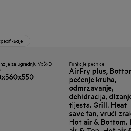
specifikacije
nzije za ugradnju VxŠxD
Funkcije pećnice
AirFry plus, Botto
)
0x560x550
pečenje kruha,
odmrzavanje,
dehidracija, dizanj
tijesta, Grill, Heat
save fan, vrući zra
Hot air & Bottom,
air & Top, Hot air 