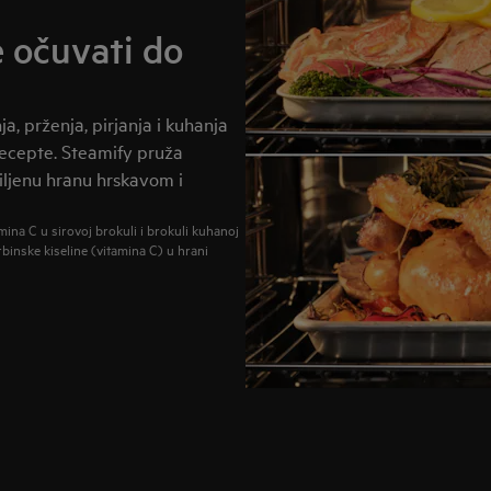
 očuvati do
, prženja, pirjanja i kuhanja
e recepte. Steamify pruža
iljenu hranu hrskavom i
mina C u sirovoj brokuli i brokuli kuhanoj
binske kiseline (vitamina C) u hrani