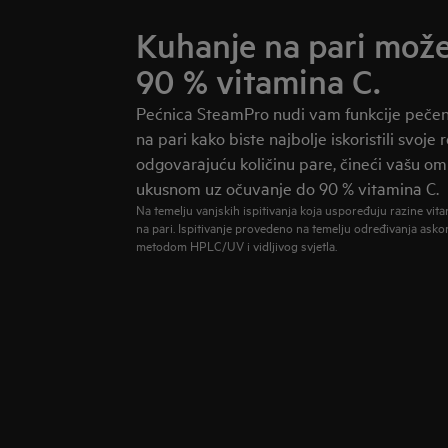
Kuhanje na pari može
90 % vitamina C.
Pećnica SteamPro nudi vam funkcije pečenja
na pari kako biste najbolje iskoristili svoj
odgovarajuću količinu pare, čineći vašu om
ukusnom uz očuvanje do 90 % vitamina C.
Na temelju vanjskih ispitivanja koja uspoređuju razine vita
na pari. Ispitivanje provedeno na temelju određivanja askor
metodom HPLC/UV i vidljivog svjetla.