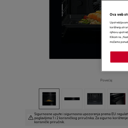
Ova web str
Upotrebljavamo
korištenju stra
njihovu upotre
Klikom na „Nast
možemo ponudit
Povećaj
Sigurnosne upute i sigurnosna upozorenja prema EU regulat
poglavljima 1 i 2 korisničkog priručnika. Za sigurno korištenje 
korisnički priručnik.