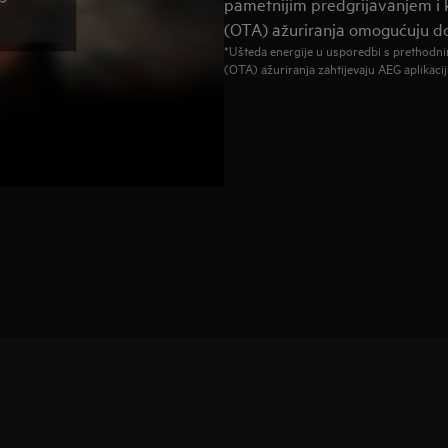
pametnijim predgrijavanjem i k
(OTA) ažuriranja omogućuju do
*Ušteda energije u usporedbi s prethodn
(OTA) ažuriranja zahtijevaju AEG aplikaciju