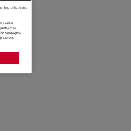
vi bez prihvaćanja
tke o vašem
 pristajete na
nje ciljanih oglasa.
uge koje vam