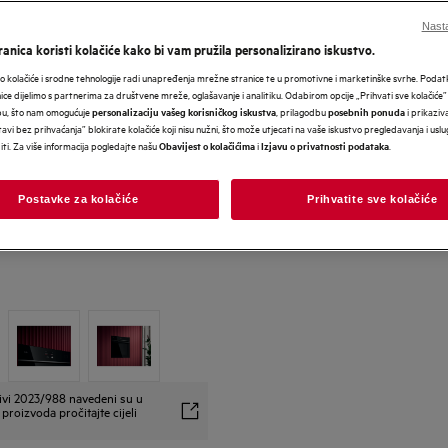
Nasta
anica koristi kolačiće kako bi vam pružila personalizirano iskustvo.
 kolačiće i srodne tehnologije radi unapređenja mrežne stranice te u promotivne i marketinške svrhe. Poda
nice dijelimo s partnerima za društvene mreže, oglašavanje i analitiku. Odabirom opcije „Prihvati sve kolačiće”
bu, što nam omogućuje
, prilagodbu
i prikaziva
personalizaciju vašeg korisničkog iskustva
posebnih ponuda
avi bez prihvaćanja” blokirate kolačiće koji nisu nužni, što može utjecati na vaše iskustvo pregledavanja i usl
i. Za više informacija pogledajte našu
i
.
Obavijest o kolačićima
Izjavu o privatnosti podataka
Postavke za kolačiće
Prihvatite sve kolačiće
ivi 2023/988 navedeni su u
proizvoda pročitajte cijeli