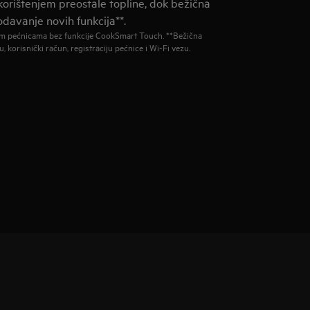
orištenjem preostale topline, dok bežična
davanje novih funkcija**.
im pećnicama bez funkcije CookSmart Touch. **Bežična
, korisnički račun, registraciju pećnice i Wi-Fi vezu.