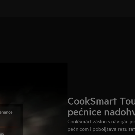
CookSmart Touc
pećnice nadohv
CookSmart zaslon s navigacijo
pećnicom i poboljšava rezulta