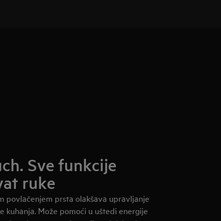
h. Sve funkcije
at ruke
m povlačenjem prsta olakšava upravljanje
te kuhanja. Može pomoći u uštedi energije