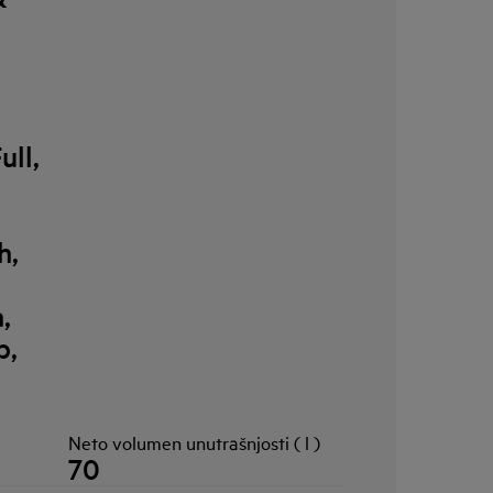
ull,
h,
,
p,
Neto volumen unutrašnjosti ( l )
70