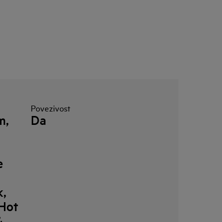
Povezivost
m,
Da
e
k,
 Hot
&