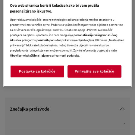
Ova web stranica koristi kolačiće kako bi vam pružila
TE7PB63ZAB
personalizirano iskustvo.
AEG 7000 MealAssist ugradbena
Upotrebljavamo kolačiće i srodne tehnologije radi unapređenja mrežne stranice te u
pećnica
promotivne i marketinške svrhe. Podatke o vašem korištenju stranice dijelimo s partnerima
za društvene mreže, oglašavanje i analitiku. Odabirom opcije „Prihvati sve kolačiće”
pristajete na njihovu upotrebu, što nam omogućuje
personalizaciju vašeg korisničkog
, prilagodbu
i prikazivanje ciljanih oglasa. Klikom na „Nastavi bez
iskustva
posebnih ponuda
Informacijski list proizvoda
prihvaćanja” blokirate kolačiće koji nisu nužni, što može utjecati na vaše iskustvo
pregledavanja i usluge koje vam možemo ponuditi. Za više informacija pogledajte našu
i
.
Obavijest o kolačićima
Izjavu o privatnosti podataka
Sigurnosne upute i sigurnosna upozorenja prema EU regulativi
2023/988 navedeni su u poglavljima 1 i 2 korisničkog priručnika.
Za sigurno korištenje proizvoda pročitajte cijeli korisnički
Postavke za kolačiće
Prihvatite sve kolačiće
priručnik.
Značajka proizvoda
-